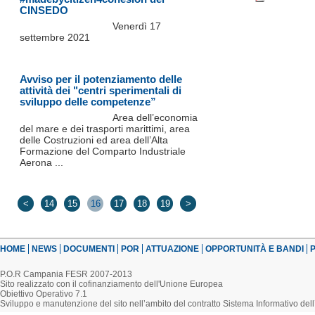
CINSEDO
Venerdì 17
settembre 2021
Avviso per il potenziamento delle
attività dei "centri sperimentali di
sviluppo delle competenze”
Area dell’economia
del mare e dei trasporti marittimi, area
delle Costruzioni ed area dell’Alta
Formazione del Comparto Industriale
Aerona ...
<
14
15
16
17
18
19
>
HOME
NEWS
DOCUMENTI
POR
ATTUAZIONE
OPPORTUNITÀ E BANDI
P
P.O.R Campania FESR 2007-2013
Sito realizzato con il cofinanziamento dell'Unione Europea
Obiettivo Operativo 7.1
Sviluppo e manutenzione del sito nell’ambito del contratto Sistema Informativo d