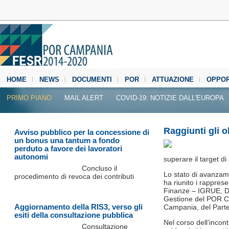
HOME
NEWS
DOCUMENTI
POR
ATTUAZIONE
OPPOR
MEDIA CENTER
PRIMO PIANO
MAIL ALERT
COVID-19: NOTIZIE DALL'EUROPA
Raggiunti gli o
Avviso pubblico per la concessione di
un bonus una tantum a fondo
perduto a favore dei lavoratori
autonomi
superare il target d
Concluso il
Lo stato di avanzam
procedimento di revoca dei contributi
ha riunito i rappres
Finanze – IGRUE, Dip
Gestione del POR C
Aggiornamento della RIS3, verso gli
Campania, del Parten
esiti della consultazione pubblica
Nel corso dell’incon
Consultazione