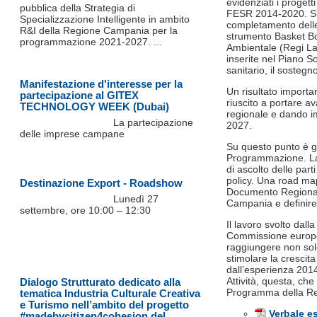
evidenziati i proge
pubblica della Strategia di
FESR 2014-2020. Si tr
Specializzazione Intelligente in ambito
completamento delle 
R&I della Regione Campania per la
strumento Basket Bo
programmazione 2021-2027. ...
Ambientale (Regi Lag
inserite nel Piano 
sanitario, il sostegn
Manifestazione d'interesse per la
Un risultato importa
partecipazione al GITEX
riuscito a portare av
TECHNOLOGY WEEK (Dubai)
regionale e dando i
La partecipazione
2027.
delle imprese campane
Su questo punto è g
Programmazione. La 
di ascolto delle parti
policy. Una road map
Destinazione Export - Roadshow
Documento Regionale
Lunedì 27
Campania e definire 
settembre, ore 10:00 – 12:30
Il lavoro svolto dal
Commissione europea
raggiungere non solo
stimolare la crescita
dall’esperienza 201
Attività, questa, che
Dialogo Strutturato dedicato alla
Programma della R
tematica Industria Culturale Creativa
e Turismo nell’ambito del progetto
Verbale e
#madebycitizen4cohesion del