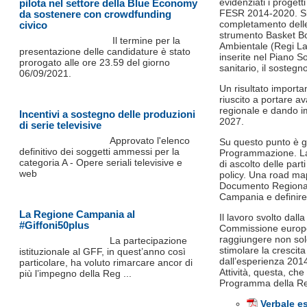
evidenziati i proge
pilota nel settore della Blue Economy
FESR 2014-2020. Si tr
da sostenere con crowdfunding
completamento delle 
civico
strumento Basket Bo
Il termine per la
Ambientale (Regi Lag
presentazione delle candidature è stato
inserite nel Piano 
prorogato alle ore 23.59 del giorno
sanitario, il sostegn
06/09/2021.
Un risultato importa
riuscito a portare av
regionale e dando i
Incentivi a sostegno delle produzioni
2027.
di serie televisive
Approvato l'elenco
Su questo punto è g
definitivo dei soggetti ammessi per la
Programmazione. La 
categoria A - Opere seriali televisive e
di ascolto delle parti
web
policy. Una road map
Documento Regionale
Campania e definire 
La Regione Campania al
Il lavoro svolto dal
#Giffoni50plus
Commissione europea
raggiungere non solo
La partecipazione
stimolare la crescita
istituzionale al GFF, in quest’anno così
dall’esperienza 201
particolare, ha voluto rimarcare ancor di
Attività, questa, che
più l’impegno della Reg ...
Programma della R
Verbale e