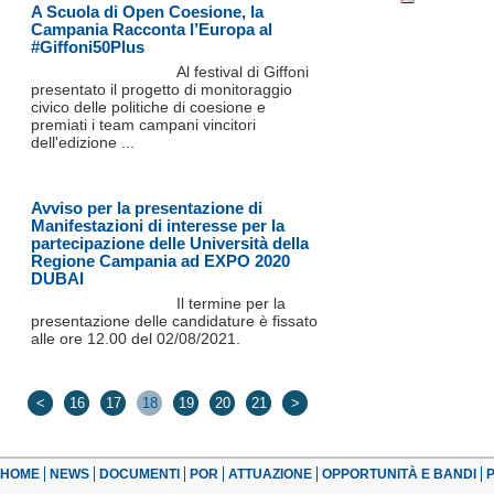
A Scuola di Open Coesione, la
Campania Racconta l’Europa al
#Giffoni50Plus
Al festival di Giffoni
presentato il progetto di monitoraggio
civico delle politiche di coesione e
premiati i team campani vincitori
dell'edizione ...
Avviso per la presentazione di
Manifestazioni di interesse per la
partecipazione delle Università della
Regione Campania ad EXPO 2020
DUBAI
Il termine per la
presentazione delle candidature è fissato
alle ore 12.00 del 02/08/2021.
<
16
17
18
19
20
21
>
HOME
NEWS
DOCUMENTI
POR
ATTUAZIONE
OPPORTUNITÀ E BANDI
P