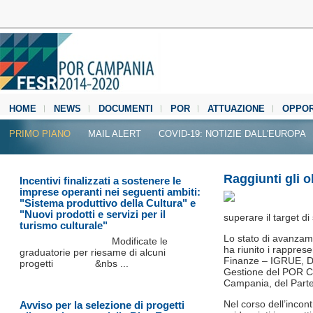
HOME
NEWS
DOCUMENTI
POR
ATTUAZIONE
OPPOR
MEDIA CENTER
PRIMO PIANO
MAIL ALERT
COVID-19: NOTIZIE DALL'EUROPA
Raggiunti gli o
Incentivi finalizzati a sostenere le
imprese operanti nei seguenti ambiti:
"Sistema produttivo della Cultura" e
"Nuovi prodotti e servizi per il
superare il target d
turismo culturale"
Lo stato di avanzam
Modificate le
ha riunito i rappres
graduatorie per riesame di alcuni
Finanze – IGRUE, Dip
progetti &nbs ...
Gestione del POR C
Campania, del Parten
Nel corso dell’incon
Avviso per la selezione di progetti