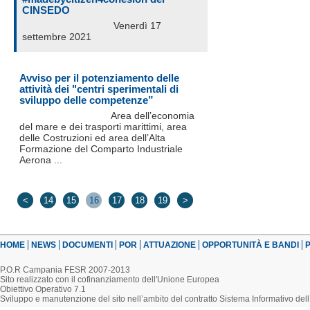
CINSEDO
Venerdì 17
settembre 2021
Avviso per il potenziamento delle
attività dei "centri sperimentali di
sviluppo delle competenze”
Area dell’economia
del mare e dei trasporti marittimi, area
delle Costruzioni ed area dell’Alta
Formazione del Comparto Industriale
Aerona ...
<
14
15
16
17
18
19
>
HOME
NEWS
DOCUMENTI
POR
ATTUAZIONE
OPPORTUNITÀ E BANDI
P
P.O.R Campania FESR 2007-2013
Sito realizzato con il cofinanziamento dell'Unione Europea
Obiettivo Operativo 7.1
Sviluppo e manutenzione del sito nell’ambito del contratto Sistema Informativo d