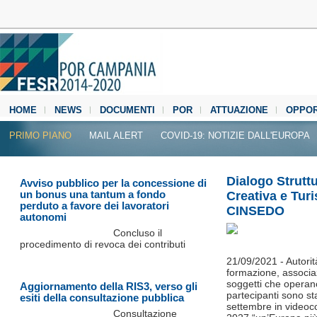
HOME
NEWS
DOCUMENTI
POR
ATTUAZIONE
OPPOR
MEDIA CENTER
PRIMO PIANO
MAIL ALERT
COVID-19: NOTIZIE DALL'EUROPA
Dialogo Struttu
Avviso pubblico per la concessione di
un bonus una tantum a fondo
Creativa e Tur
perduto a favore dei lavoratori
CINSEDO
autonomi
Concluso il
procedimento di revoca dei contributi
21/09/2021 - Autorità
formazione, associazi
soggetti che operano 
Aggiornamento della RIS3, verso gli
partecipanti sono sta
esiti della consultazione pubblica
settembre in videoco
Consultazione