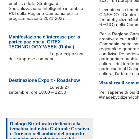
2027 “un’Europa più
pubblica della Strategia di
Specializzazione Intelligente in ambito
L’evento sulla temat
R&I della Regione Campania per la
CINSEDO - Centro IN
programmazione 2021-2027. ...
#madebycitizen4cohe
REGIO) della Comm
Per la Regione Campan
Manifestazione d'interesse per la
creative e culturali
partecipazione al GITEX
Campania, sottolinea
TECHNOLOGY WEEK (Dubai)
regionale e generat
La partecipazione
condiviso l’esperien
delle imprese campane
partenariato pubblico
culturali del territor
partecipato al Dialog
cultura, l’arte e la 
Destinazione Export - Roadshow
Visualizza il com
Lunedì 27
settembre, ore 10:00 – 12:30
Per saperne di più d
#madebycitizen4co
Dialogo Strutturato dedicato alla
tematica Industria Culturale Creativa
e Turismo nell’ambito del progetto
#madebycitizen4cohesion del