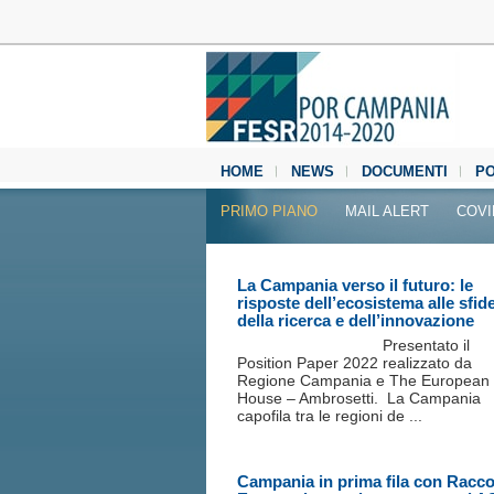
HOME
NEWS
DOCUMENTI
P
MEDIA CENTER
PRIMO PIANO
MAIL ALERT
COVI
La Campania verso il futuro: le
risposte dell’ecosistema alle sfid
della ricerca e dell’innovazione
Presentato il
Position Paper 2022 realizzato da
Regione Campania e The European
House – Ambrosetti. La Campania
capofila tra le regioni de ...
Campania in prima fila con Racc