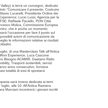
 Valley) si terrà un convegno, dedicato
itolo “Comunicare il presente, Costruire
ttavio Lucarelli, Presidente Ordine dei
 Experience; Lucio Lussi, Agenzia per la
FSE; Raffaele Paciello, PON Città
ncesco Molica, Commissione Europea
ncontro, che è anche un momento
, sarà l’occasione per fare il punto sul
possibili azioni di comunicazione da
lio le informazioni relative ai risultati
ittadini.
glio, di una Masterclass Talk all’Antica
Giffoni Experience, Luca Cascone
imo Bisogno ACAMIR, Gaetano Ratto
ity, Trasporti sostenibili, servizi
 terzo anno consecutivo, fornisce
i totalità di essi di spostarsi
pania sarà invece dedicata ai temi
luglio, alle 10. All’Antica Ramiera
a Marciani incontrerà i giovani iscritti