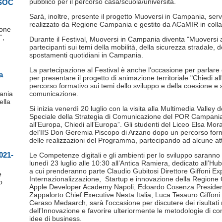
pubblico per il percorso casa/scuola/università.
ASOC
Sarà, inoltre, presente il progetto Muoversi in Campania, servi
realizzato da Regione Campania e gestito da ACaMIR in colla
ione
“,
Durante il Festival, Muoversi in Campania diventa "Muoversi a G
partecipanti sui temi della mobilità, della sicurezza stradale, 
spostamenti quotidiani in Campania.
La partecipazione al Festival è anche l'occasione per parlare
a
per presentare il progetto di animazione territoriale "Chiedi a
percorso formativo sui temi dello sviluppo e della coesione e s
ania
comunicazione.
ella
Si inizia venerdì 20 luglio con la visita alla Multimedia Valley 
Speciale della Strategia di Comunicazione del POR Campan
all’Europa, Chiedi all’Europa”. Gli studenti del Liceo Elsa Mo
del’IIS Don Geremia Piscopo di Arzano dopo un percorso form
delle realizzazioni del Programma, partecipando ad alcune atti
021-
Le Competenze digitali e gli ambienti per lo sviluppo saranno a
lunedì 23 luglio alle 10:30 all’Antica Ramiera, dedicato all’H
a cui prenderanno parte Claudio Gubitosi Direttore Giffoni E
e
Internazionalizzazione, Startup e innovazione della Regione 
o
Apple Developer Academy Napoli, Edoardo Cosenza Preside
Zappalorto Chief Executive Nesta Italia, Luca Tesauro Giffon
Ceraso Medaarch, sarà l’occasione per discutere dei risultat
dell’Innovazione e favorire ulteriormente le metodologie di co
idee di business.