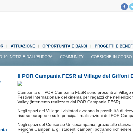
OR
ATTUAZIONE
OPPORTUNITÀ E BANDI
PROGETTI E BENEF
D-19: NOTIZIE DALL'EUROPA
COMMUNITY
COESIONE IN CORSO
Il POR Campania FESR al Village del Giffoni 
e
Campania e il POR Campania FESR sono presenti al Village de
Festival Internazionale del cinema per ragazzi che nell’edizio
Valley (intervento realizzato dal POR Campania FESR).
Negli spazi del Villlage i visitatori avranno la possibilità di rice
risorse europee e sulle principali realizzazioni del POR Cam
Negli spazi del Consorzio Unicocampania, grazie allo stanziam
Regione Campania, gli studenti campani potranno richiedere gl
onta