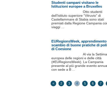
Studenti campani visitano le
Istituzioni europee a Bruxelles
Otto studenti
dell’Istituto superiore “Vitruvio” di
Castellammare di Stabia sono stati
premiati dalla Regione Campania co
viaggi ...
EURegionsWeek, apprendimento
scambio di buone pratiche di poli
di Coesione
Al via la Settim
europea delle regioni e delle città
(#EURegionsWeek). La Campania
presente al più grande evento annua
con sede a B ...
<
2
3
4
5
6
7