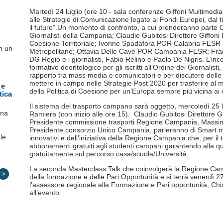
Martedì 24 luglio (ore 10 - sala conferenze Giffoni Multimedia
alle Strategie di Comunicazione legate ai Fondi Europei, dal t
il futuro”.Un momento di confronto, a cui prenderanno parte O
Giornalisti della Campania; Claudio Gubitosi Direttore Giffoni
Coesione Territoriale; Ivonne Spadafora POR Calabria FESR 
n un
Metropolitane; Ottavia Delle Cave POR
Campania FESR; Fra
DG Regio e i giornalisti, Fabio Relino e Paolo De Nigris. L’i
formativo deontologico per gli iscritti all’Ordine dei Giornalisti
rapporto tra mass media e comunicatori e per discutere delle 
mettere in campo nelle Strategie Post 2020 per trasferire al meg
 e
della Politica di Coesione per un’Europa sempre più vicina ai c
tica
Il sistema del trasporto campano sarà oggetto, mercoledì 25 lu
ana
Ramiera (con inizio alle ore 15). Claudio Gubitosi Direttore 
Presidente commissione trasporti Regione Campania, Mass
Presidente consorzio Unico Campania, parleranno di Smart mobil
le
innovativi e dell’iniziativa della Regione Campania che, per il
abbonamenti gratuiti agli studenti campani garantendo alla quas
gratuitamente sul percorso casa/scuola/Università.
La seconda Masterclass Talk che coinvolgerà la Regione Cam
>
della formazione e delle Pari Opportunità e si terrà venerdì 27 
l’assessore regionale alla Formazione e Pari opportunità, Chiar
all’evento.