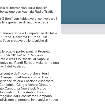
zio di informazioni sulla mobilità
borazione con Agenzia Radio Traffic.
iffoni” con l'obiettivo di coinvolgere i
delle esperienze di viaggio e degli
 di Innovazione e Competenze digitali e
ll'Europa, Racconta l'Europa", un
ull'uso creativo delle tecniche di
delle scuole partecipanti al Progetto
ia FESR 2014-2020 “Racconta
rante e IPSEOA Rossini di Napoli e
ativo sui Fondi Europei visiteranno una
vità del Festival.
l centro dell’incontro che si terrà
ub Campano dell’Innovazione. L’incontro
xperience Valeria Fascione Assessore
Campania, Giorgio Ventre Direttore
nte Campania NewSteel, Marco
i Innovation Hub e Amleto Picerno
i raggiunti dall’Ecosistema Campano
ndivisione di percorsi innovativi e nuove