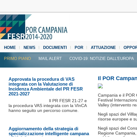
HOME
NEWS
DOCUMENTI
POR
ATTUAZIONE
OPPOR
MEDIA CENTER
PRIMO PIANO
MAIL ALERT
COVID-19: NOTIZIE DALL'EUROPA
Il POR Campani
Approvata la procedura di VAS
integrata con la Valutazione di
Incidenza Ambientale del PR FESR
2021-2027
Campania e il POR C
Festival Internazion
Il PR FESR 21‐27 e
Valley (intervento 
la procedura VAS integrata con la VInCA
hanno seguito un percorso comune.
Negli spazi del Villla
risorse europee e s
Negli spazi del Cons
Aggiornamento della strategia di
Regione Campania, gl
specializzazione intelligente campana