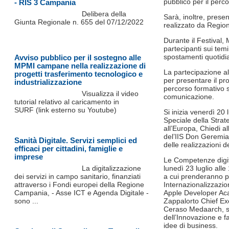
pubblico per il perc
- RIS 3 Campania
Delibera della
Sarà, inoltre, prese
Giunta Regionale n. 655 del 07/12/2022
realizzato da Regio
Durante il Festival,
partecipanti sui temi
spostamenti quotidi
Avviso pubblico per il sostegno alle
MPMI campane nella realizzazione di
La partecipazione al
progetti trasferimento tecnologico e
per presentare il pr
industrializzazione
percorso formativo s
Visualizza il video
comunicazione.
tutorial relativo al caricamento in
SURF (link esterno su Youtube)
Si inizia venerdì 20 
Speciale della Str
all’Europa, Chiedi a
del’IIS Don Geremia
Sanità Digitale. Servizi semplici ed
delle realizzazioni 
efficaci per cittadini, famiglie e
imprese
Le Competenze digita
La digitalizzazione
lunedì 23 luglio all
dei servizi in campo sanitario, finanziati
a cui prenderanno p
attraverso i Fondi europei della Regione
Internazionalizzazi
Campania, - Asse ICT e Agenda Digitale -
Apple Developer Ac
sono ...
Zappalorto Chief Ex
Ceraso Medaarch, sa
dell’Innovazione e f
idee di business.