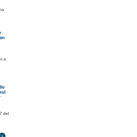
ana
e
San
ni e
lle
sul
r
7 del
>