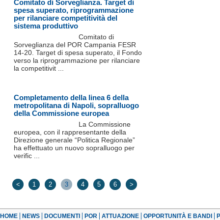
Comitato di Sorveglianza. Target di
spesa superato, riprogrammazione
per rilanciare competitività del
sistema produttivo
Comitato di
Sorveglianza del POR Campania FESR
14-20. Target di spesa superato, il Fondo
verso la riprogrammazione per rilanciare
la competitivit ...
Completamento della linea 6 della
metropolitana di Napoli, sopralluogo
della Commissione europea
La Commissione
europea, con il rappresentante della
Direzione generale “Politica Regionale”
ha effettuato un nuovo sopralluogo per
verific ...
<
1
2
3
4
5
6
>
HOME
NEWS
DOCUMENTI
POR
ATTUAZIONE
OPPORTUNITÀ E BANDI
P