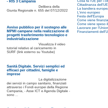
Cosa fa l'UE per i cit
- RIS 3 Campania
Cittadinanza dell'UE
Delibera della
La bandiera europe
Giunta Regionale n. 655 del 07/12/2022
L'inno europeo
Festa dell'Europa
Come viene finanzia
Come viene speso il 
Avviso pubblico per il sostegno alle
Lavorare per l'Unio
MPMI campane nella realizzazione di
Finanziamenti dell'
progetti trasferimento tecnologico e
industrializzazione
Visualizza il video
tutorial relativo al caricamento in
SURF (link esterno su Youtube)
Sanità Digitale. Servizi semplici ed
efficaci per cittadini, famiglie e
imprese
La digitalizzazione
dei servizi in campo sanitario, finanziati
attraverso i Fondi europei della Regione
Campania, - Asse ICT e Agenda Digitale -
sono ...