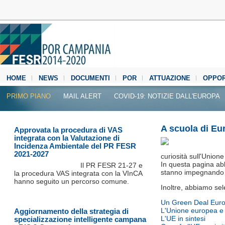
HOME
NEWS
DOCUMENTI
POR
ATTUAZIONE
OPPOR
MEDIA CENTER
PRIMO PIANO
MAIL ALERT
COVID-19: NOTIZIE DALL'EUROPA
A scuola di Eu
Approvata la procedura di VAS
integrata con la Valutazione di
Incidenza Ambientale del PR FESR
2021-2027
curiosità sull'Union
In questa pagina abbi
Il PR FESR 21‐27 e
stanno impegnando e
la procedura VAS integrata con la VInCA
hanno seguito un percorso comune.
Inoltre, abbiamo sele
Un Green Deal Eur
L'Unione europea e 
Aggiornamento della strategia di
L'UE in sintesi
specializzazione intelligente campana