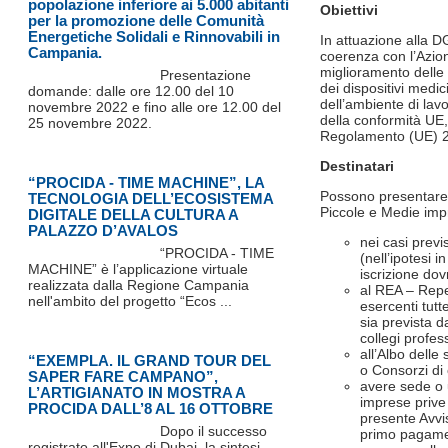
popolazione inferiore ai 5.000 abitanti
Obiettivi
per la promozione delle Comunità
Energetiche Solidali e Rinnovabili in
In attuazione alla 
Campania.
coerenza con l’Azio
miglioramento delle
Presentazione
dei dispositivi medi
domande: dalle ore 12.00 del 10
dell’ambiente di lav
novembre 2022 e fino alle ore 12.00 del
della conformità UE,
25 novembre 2022.
Regolamento (UE) 
Destinatari
“PROCIDA - TIME MACHINE”, LA
Possono presentare 
TECNOLOGIA DELL’ECOSISTEMA
Piccole e Medie impr
DIGITALE DELLA CULTURA A
PALAZZO D’AVALOS
nei casi previ
“PROCIDA - TIME
(nell’ipotesi 
MACHINE” è l’applicazione virtuale
iscrizione dov
realizzata dalla Regione Campania
al REA – Repe
nell'ambito del progetto “Ecos ...
esercenti tut
sia prevista d
collegi profess
all’Albo delle
“EXEMPLA. IL GRAND TOUR DEL
o Consorzi di
SAPER FARE CAMPANO”,
avere sede o u
L’ARTIGIANATO IN MOSTRA A
imprese prive
PROCIDA DALL’8 AL 16 OTTOBRE
presente Avvi
Dopo il successo
primo pagamen
registrato all'Expo di Dubai, la sintesi