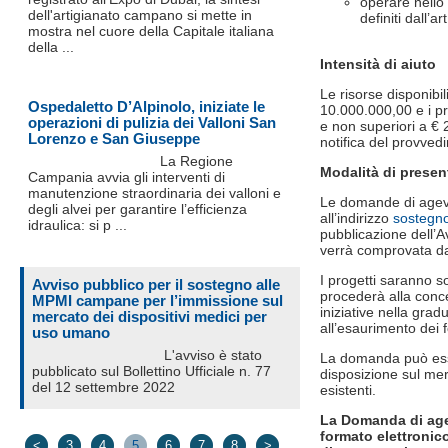
operare nello 
dell'artigianato campano si mette in
definiti dall
mostra nel cuore della Capitale italiana
della ...
Intensità di aiuto
Le risorse disponibi
Ospedaletto D’Alpinolo, iniziate le
10.000.000,00 e i pr
operazioni di pulizia dei Valloni San
e non superiori a € 
Lorenzo e San Giuseppe
notifica del provved
La Regione
Modalità di prese
Campania avvia gli interventi di
manutenzione straordinaria dei valloni e
Le domande di agev
degli alvei per garantire l’efficienza
all’indirizzo
sostegn
idraulica: si p ...
pubblicazione dell’A
verrà comprovata da
I progetti saranno so
Avviso pubblico per il sostegno alle
procederà alla conce
MPMI campane per l’immissione sul
iniziative nella grad
mercato dei dispositivi medici per
all’esaurimento dei f
uso umano
L'avviso è stato
La domanda può esse
pubblicato sul Bollettino Ufficiale n. 77
disposizione sul mer
del 12 settembre 2022
esistenti.
La Domanda di agev
formato elettronico
<
3
4
5
6
7
8
>