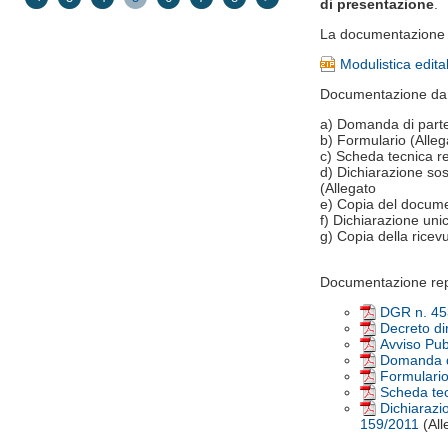
di presentazione
.
La documentazione è 
Modulistica edita
Documentazione da e
a) Domanda di parte
b) Formulario (Alleg
c) Scheda tecnica re
d) Dichiarazione sost
(Allegato
e) Copia del documen
f) Dichiarazione uni
g) Copia della ricev
Documentazione reper
DGR n. 45
Decreto di
Avviso Pub
Domanda d
Formulari
Scheda tec
Dichiarazio
159/2011
(All