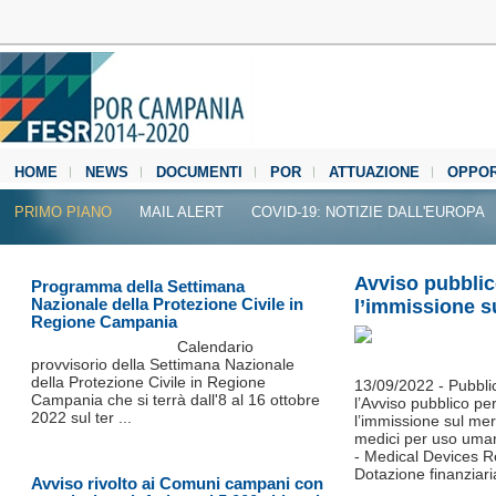
HOME
NEWS
DOCUMENTI
POR
ATTUAZIONE
OPPOR
MEDIA CENTER
PRIMO PIANO
MAIL ALERT
COVID-19: NOTIZIE DALL'EUROPA
Avviso pubblic
Programma della Settimana
Nazionale della Protezione Civile in
l’immissione s
Regione Campania
Calendario
provvisorio della Settimana Nazionale
della Protezione Civile in Regione
13/09/2022 - Pubbli
Campania che si terrà dall'8 al 16 ottobre
l’Avviso pubblico p
2022 sul ter ...
l’immissione sul mer
medici per uso umano
- Medical Devices 
Dotazione finanziar
Avviso rivolto ai Comuni campani con