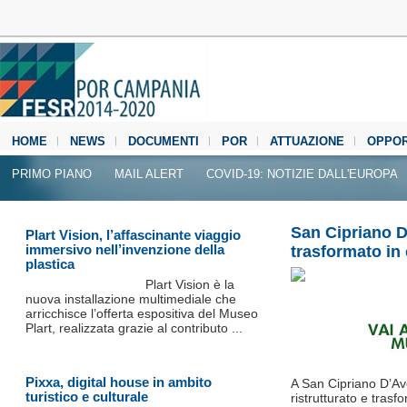
HOME
NEWS
DOCUMENTI
POR
ATTUAZIONE
OPPOR
MEDIA CENTER
PRIMO PIANO
MAIL ALERT
COVID-19: NOTIZIE DALL'EUROPA
San Cipriano D
Plart Vision, l’affascinante viaggio
immersivo nell’invenzione della
trasformato in 
plastica
Plart Vision è la
nuova installazione multimediale che
arricchisce l’offerta espositiva del Museo
Plart, realizzata grazie al contributo ...
Pixxa, digital house in ambito
A San Cipriano D’Av
turistico e culturale
ristrutturato e tras