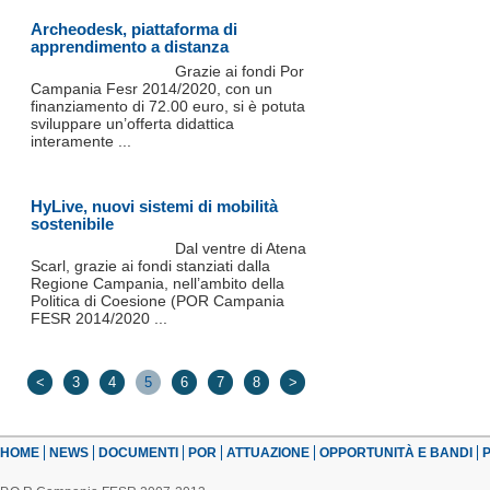
Archeodesk, piattaforma di
apprendimento a distanza
Grazie ai fondi Por
Campania Fesr 2014/2020, con un
finanziamento di 72.00 euro, si è potuta
sviluppare un’offerta didattica
interamente ...
HyLive, nuovi sistemi di mobilità
sostenibile
Dal ventre di Atena
Scarl, grazie ai fondi stanziati dalla
Regione Campania, nell’ambito della
Politica di Coesione (POR Campania
FESR 2014/2020 ...
<
3
4
5
6
7
8
>
HOME
NEWS
DOCUMENTI
POR
ATTUAZIONE
OPPORTUNITÀ E BANDI
P