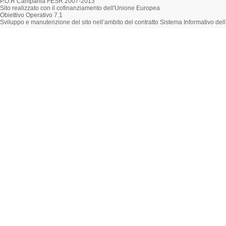
P.O.R Campania FESR 2007-2013
Sito realizzato con il cofinanziamento dell'Unione Europea
Obiettivo Operativo 7.1
Sviluppo e manutenzione del sito nell’ambito del contratto Sistema Informativo d