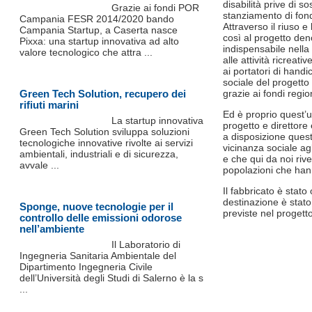
disabilità prive di 
Grazie ai fondi POR
stanziamento di fon
Campania FESR 2014/2020 bando
Attraverso il riuso 
Campania Startup, a Caserta nasce
così al progetto deno
Pixxa: una startup innovativa ad alto
indispensabile nella 
valore tecnologico che attra ...
alle attività ricreat
ai portatori di hand
sociale del progetto
Green Tech Solution, recupero dei
grazie ai fondi regi
rifiuti marini
Ed è proprio quest’u
La startup innovativa
progetto e direttore 
Green Tech Solution sviluppa soluzioni
a disposizione quest
tecnologiche innovative rivolte ai servizi
vicinanza sociale agl
ambientali, industriali e di sicurezza,
e che qui da noi riv
avvale ...
popolazioni che hann
Il fabbricato è stat
destinazione è stato 
Sponge, nuove tecnologie per il
previste nel progett
controllo delle emissioni odorose
nell’ambiente
Il Laboratorio di
Ingegneria Sanitaria Ambientale del
Dipartimento Ingegneria Civile
dell’Università degli Studi di Salerno è la s
...