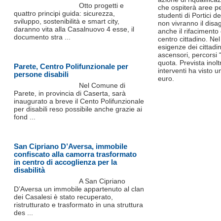
Otto progetti e
che ospiterà aree pe
quattro principi guida: sicurezza,
studenti di Portici d
sviluppo, sostenibilità e smart city,
non vivranno il disag
daranno vita alla Casalnuovo 4 esse, il
anche il rifacimento 
documento stra ...
centro cittadino. Ne
esigenze dei cittadin
ascensori, percorsi “
quota. Prevista inoltr
Parete, Centro Polifunzionale per
interventi ha visto
persone disabili
euro.
Nel Comune di
Parete, in provincia di Caserta, sarà
inaugurato a breve il Cento Polifunzionale
per disabili reso possibile anche grazie ai
fond ...
San Cipriano D’Aversa, immobile
confiscato alla camorra trasformato
in centro di accoglienza per la
disabilità
A San Cipriano
D’Aversa un immobile appartenuto al clan
dei Casalesi è stato recuperato,
ristrutturato e trasformato in una struttura
des ...