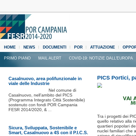
HOME
NEWS
DOCUMENTI
POR
ATTUAZIONE
OPPOR
MEDIA CENTER
PRIMO PIANO
MAIL ALERT
COVID-19: NOTIZIE DALL'EUROPA
PICS Portici, 
Casalnuovo, area polifunzionale in
viale delle Industrie
Nel comune di
Casalnuovo, nell’ambito del PICS
(Programma Integrato Città Sostenibile)
sostenuto con fondi POR Campania
FESR 2014/2020, & ...
Tra i progetti dei P
quello relativo alla 
quartieri popolari de
Sicura, Sviluppata, Sostenibile e
nuclei familiari che
Smart, Casalnuovo a 4S con il P.I.C.S.
azione di riqualific