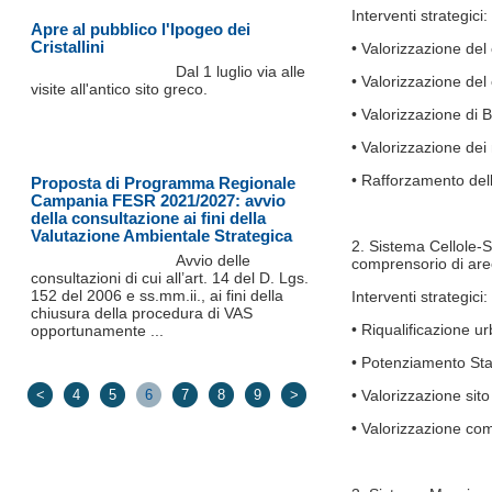
Interventi strategici:
Apre al pubblico l'Ipogeo dei
Cristallini
• Valorizzazione del
Dal 1 luglio via alle
• Valorizzazione del
visite all'antico sito greco.
• Valorizzazione di 
• Valorizzazione dei 
• Rafforzamento dell
Proposta di Programma Regionale
Campania FESR 2021/2027: avvio
della consultazione ai fini della
Valutazione Ambientale Strategica
2. Sistema Cellole-Se
Avvio delle
comprensorio di are
consultazioni di cui all’art. 14 del D. Lgs.
152 del 2006 e ss.mm.ii., ai fini della
Interventi strategici:
chiusura della procedura di VAS
• Riqualificazione u
opportunamente ...
• Potenziamento Sta
<
4
5
6
7
8
9
>
• Valorizzazione si
• Valorizzazione co