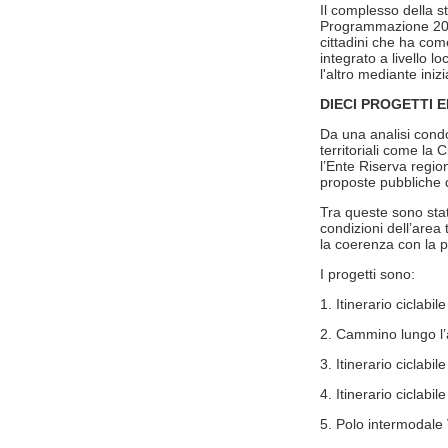
Il complesso della s
Programmazione 2021
cittadini che ha co
integrato a livello l
l'altro mediante inizi
DIECI PROGETTI 
Da una analisi condot
territoriali come la 
l’Ente Riserva regio
proposte pubbliche d
Tra queste sono stat
condizioni dell’area t
la coerenza con la p
I progetti sono:
1. Itinerario ciclab
2. Cammino lungo l’
3. Itinerario ciclab
4. Itinerario ciclabi
5. Polo intermodale V