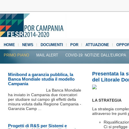
HOME
NEWS
DOCUMENTI
POR
ATTUAZIONE
OPPOR
MEDIA CENTER
PRIMO PIANO
MAIL ALERT
COVID-19: NOTIZIE DALL'EUROPA
Presentata la 
Minibond a garanzia pubblica, la
Banca Mondiale studia il modello
del Litorale D
Campania
La Banca Mondiale
ha inviato in Campania due ricercatori
per studiare sul campo gli effetti della
LA STRATEGIA
misura voluta dalla Regione Campania -
Garanzia Camp ...
La strategia comples
attraverso tre punti 
Riqualificazi
Progetti di R&S per Sistemi e
Ci si prefigge 