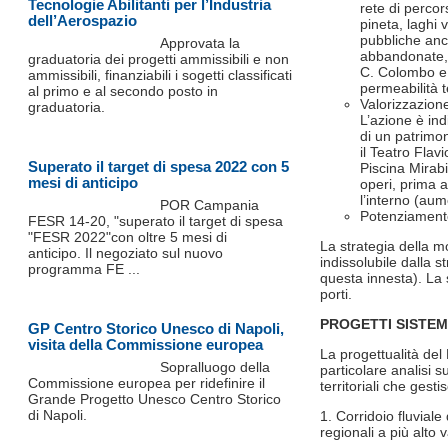
Tecnologie Abilitanti per l’Industria
rete di percors
dell’Aerospazio
pineta, laghi vu
pubbliche anco
Approvata la
abbandonate, 
graduatoria dei progetti ammissibili e non
C. Colombo e L
ammissibili, finanziabili i sogetti classificati
permeabilità t
al primo e al secondo posto in
Valorizzazione
graduatoria.
L’azione è ind
di un patrimo
il Teatro Flav
Superato il target di spesa 2022 con 5
Piscina Mirabi
mesi di anticipo
operi, prima a
l’interno (aum
POR Campania
Potenziamento
FESR 14-20, "superato il target di spesa
"FESR 2022"con oltre 5 mesi di
La strategia della 
anticipo. Il negoziato sul nuovo
indissolubile dalla s
programma FE ...
questa innesta). La s
porti.
PROGETTI SISTE
GP Centro Storico Unesco di Napoli,
visita della Commissione europea
La progettualità de
Sopralluogo della
particolare analisi s
Commissione europea per ridefinire il
territoriali che gest
Grande Progetto Unesco Centro Storico
di Napoli.
1. Corridoio fluvial
regionali a più alto 