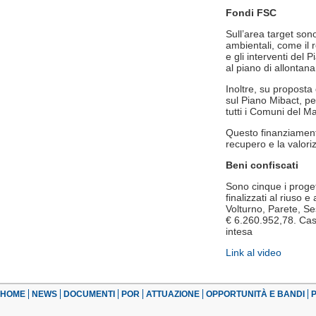
Fondi FSC
Sull’area target sono
ambientali, come il r
e gli interventi del 
al piano di allonta
Inoltre, su proposta
sul Piano Mibact, per
tutti i Comuni del M
Questo finanziamento
recupero e la valori
Beni confiscati
Sono cinque i progett
finalizzati al riuso e
Volturno, Parete, Se
€ 6.260.952,78. Caste
intesa
Link al video
HOME
NEWS
DOCUMENTI
POR
ATTUAZIONE
OPPORTUNITÀ E BANDI
P