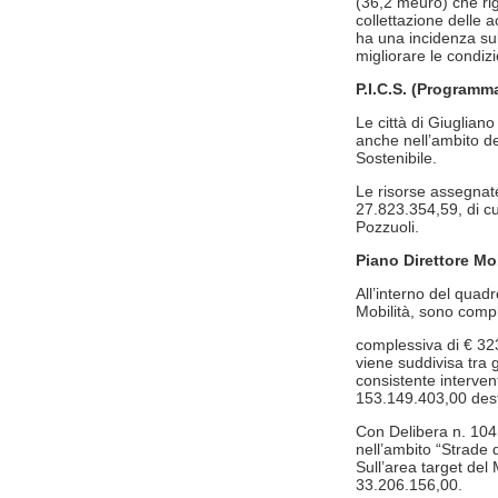
(36,2 meuro) che rig
collettazione delle 
ha una incidenza sul
migliorare le condiz
P.I.C.S. (Programma
Le città di Giuglia
anche nell’ambito d
Sostenibile.
Le risorse assegnat
27.823.354,59, di cu
Pozzuoli.
Piano Direttore Mo
All’interno del quadr
Mobilità, sono comp
complessiva di € 323
viene suddivisa tra g
consistente intervent
153.149.403,00 dest
Con Delibera n. 104
nell’ambito “Strade 
Sull’area target del 
33.206.156,00.