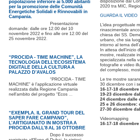
disposizione dal Cont
popolazione inferiore ai 5.000 abitanti
2020 tra MIC, Regi
per la promozione delle Comunità
Energetiche Solidali e Rinnovabili in
GUARDA IL VIDEO
Campania.
Presentazione
L’idea progettuale m
domande: dalle ore 12.00 del 10
rinascimentale ancor
novembre 2022 e fino alle ore 12.00 del
chiesa dei SS. Demet
25 novembre 2022.
urbano, che sia luog
intorno al tema dell’a
In attesa dell’inizio
mostre, realizzate 
“PROCIDA - TIME MACHINE”, LA
specializzata nella 
TECNOLOGIA DELL’ECOSISTEMA
fotografie e video il
DIGITALE DELLA CULTURA A
del complesso, mostr
PALAZZO D’AVALOS
“PROCIDA - TIME
Le tre mostre sarann
MACHINE” è l’applicazione virtuale
30 dicembre con i se
realizzata dalla Regione Campania
16-17-18 dicembre 
nell'ambito del progetto “Ecos ...
19-23 dicembre dall
24 dicembre dalle o
25 e 26 dicembre: 
27-30 dicembre dall
“EXEMPLA. IL GRAND TOUR DEL
SAPER FARE CAMPANO”,
Videomapping
L’ARTIGIANATO IN MOSTRA A
16-17-18 dicembre d
PROCIDA DALL’8 AL 16 OTTOBRE
Dopo il successo
registrato all'Expo di Dubai, la sintesi