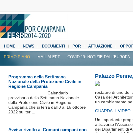
HOME
NEWS
DOCUMENTI
POR
ATTUAZIONE
OPPOR
MEDIA CENTER
PRIMO PIANO
MAIL ALERT
COVID-19: NOTIZIE DALL'EUROPA
Palazzo Penne,
Programma della Settimana
Nazionale della Protezione Civile in
Regione Campania
restauro di uno dei 
Calendario
Casa dell’Architettu
provvisorio della Settimana Nazionale
un cambiamento per l
della Protezione Civile in Regione
Campania che si terrà dall'8 al 16 ottobre
GUARDA IL VIDEO
2022 sul ter ...
Un importante proget
attraverso l’Assesso
dei Dipartimenti di A
Avviso rivolto ai Comuni campani con