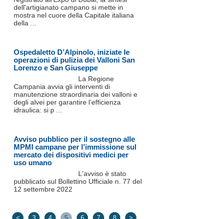
dell'artigianato campano si mette in
mostra nel cuore della Capitale italiana
della ...
Ospedaletto D’Alpinolo, iniziate le
operazioni di pulizia dei Valloni San
Lorenzo e San Giuseppe
La Regione
Campania avvia gli interventi di
manutenzione straordinaria dei valloni e
degli alvei per garantire l’efficienza
idraulica: si p ...
Avviso pubblico per il sostegno alle
MPMI campane per l’immissione sul
mercato dei dispositivi medici per
uso umano
L'avviso è stato
pubblicato sul Bollettino Ufficiale n. 77 del
12 settembre 2022
<
3
4
5
6
7
8
>