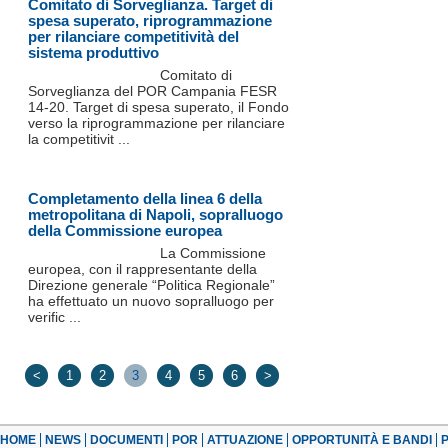
Comitato di Sorveglianza. Target di
spesa superato, riprogrammazione
per rilanciare competitività del
sistema produttivo
Comitato di
Sorveglianza del POR Campania FESR
14-20. Target di spesa superato, il Fondo
verso la riprogrammazione per rilanciare
la competitivit ...
Completamento della linea 6 della
metropolitana di Napoli, sopralluogo
della Commissione europea
La Commissione
europea, con il rappresentante della
Direzione generale “Politica Regionale”
ha effettuato un nuovo sopralluogo per
verific ...
<
1
2
3
4
5
6
>
HOME
NEWS
DOCUMENTI
POR
ATTUAZIONE
OPPORTUNITÀ E BANDI
P