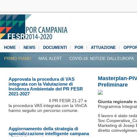
HOME
NEWS
DOCUMENTI
POR
ATTUAZIONE
OPPOR
MEDIA CENTER
PRIMO PIANO
MAIL ALERT
COVID-19: NOTIZIE DALL'EUROPA
Masterplan-PIV
Approvata la procedura di VAS
integrata con la Valutazione di
Preliminare
Incidenza Ambientale del PR FESR
2021-2027
Il PR FESR 21‐27 e
Giunta regionale n
la procedura VAS integrata con la VInCA
Programma Integrato
hanno seguito un percorso comune.
Il lavoro è stato red
Soc.Cooperativa_Cap
Marketing di Josep Ej
Aggiornamento della strategia di
diretto coinvolgimen
specializzazione intelligente campana