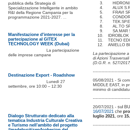
HIDRONIX 
pubblica della Strategia di
ALUX S.R.
Specializzazione Intelligente in ambito
FRAVI SR
R&I della Regione Campania per la
CONDOR 
programmazione 2021-2027. ...
TEK.SP.E
AL.TO SR
SA.MAR 
Manifestazione d'interesse per la
IDROBLOK S
partecipazione al GITEX
TECNO EDIL
TECHNOLOGY WEEK (Dubai)
ANIELLO BI
La partecipazione
La partecipazione a 
delle imprese campane
di Azioni Trasversal
(D.G.R. n. 527/2017
-------------------------
Destinazione Export - Roadshow
05/08/2021 - Si co
Lunedì 27
MIDDLE EAST, in pr
settembre, ore 10:00 – 12:30
minimo di candidatur
-------------------------
sul BU
20/07/2021 -
16/07/2021
che
pro
Dialogo Strutturato dedicato alla
luglio 2021
, ore
15
tematica Industria Culturale Creativa
e Turismo nell’ambito del progetto
-------------------------
#madebycitizen4cohesion del