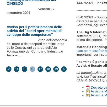
14/07/2021 - Indiriz
CINSEDO
Venerdì 17
-------------------------
settembre 2021
05/07/2021 - Sono st
d’interesse per la p
Campania, agli eventi 
Avviso per il potenziamento delle
attività dei "centri sperimentali di
The Big 5 Internat
sviluppo delle competenze”
settembre 2021), pri
prima del settore, i
Area dell’economia
del mare e dei trasporti marittimi, area
Materials Handlin
delle Costruzioni ed area dell’Alta
east.ae.messefrankf
Formazione del Comparto Industriale
importanti per i sett
Aerona ...
Il termine è per la
Avvisi, è fissato al
<
14
15
16
17
18
19
>
La partecipazione a 
di Azioni Trasversal
(D.G.R. 527/2017),
Decreto di
Avviso e M
Avviso e M