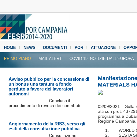
HOME
NEWS
DOCUMENTI
POR
ATTUAZIONE
OPPOR
MEDIA CENTER
PRIMO PIANO
MAIL ALERT
COVID-19: NOTIZIE DALL'EUROPA
Manifestazione
Avviso pubblico per la concessione di
un bonus una tantum a fondo
MATERIALS HA
perduto a favore dei lavoratori
autonomi
Concluso il
procedimento di revoca dei contributi
03/09/2021 - Sulla s
atti con prot. 4372
programma a Dubai (E
Regione Campania, 
Aggiornamento della RIS3, verso gli
esiti della consultazione pubblica
WORLD OF 
SESTA S
Consultazione