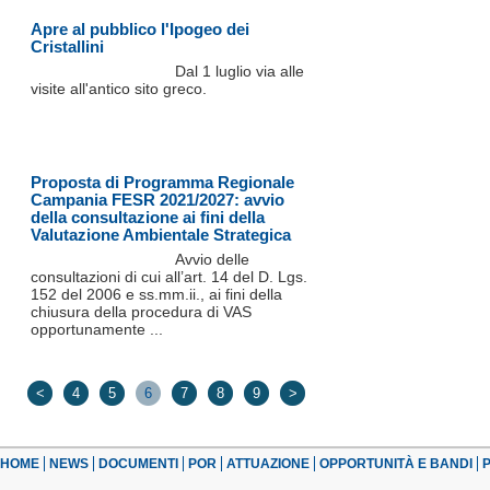
Apre al pubblico l'Ipogeo dei
Cristallini
Dal 1 luglio via alle
visite all'antico sito greco.
Proposta di Programma Regionale
Campania FESR 2021/2027: avvio
della consultazione ai fini della
Valutazione Ambientale Strategica
Avvio delle
consultazioni di cui all’art. 14 del D. Lgs.
152 del 2006 e ss.mm.ii., ai fini della
chiusura della procedura di VAS
opportunamente ...
<
4
5
6
7
8
9
>
HOME
NEWS
DOCUMENTI
POR
ATTUAZIONE
OPPORTUNITÀ E BANDI
P