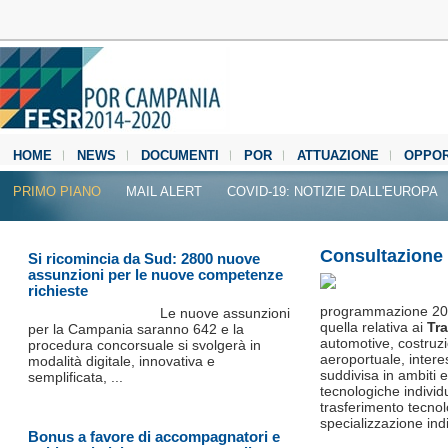
HOME
NEWS
DOCUMENTI
POR
ATTUAZIONE
OPPOR
MEDIA CENTER
PRIMO PIANO
MAIL ALERT
COVID-19: NOTIZIE DALL'EUROPA
Consultazione 
Si ricomincia da Sud: 2800 nuove
assunzioni per le nuove competenze
richieste
programmazione 2014
Le nuove assunzioni
quella relativa ai
Tra
per la Campania saranno 642 e la
automotive, costruzio
procedura concorsuale si svolgerà in
aeroportuale, interes
modalità digitale, innovativa e
suddivisa in ambiti e 
semplificata, ...
tecnologiche individu
trasferimento tecnol
specializzazione ind
Bonus a favore di accompagnatori e