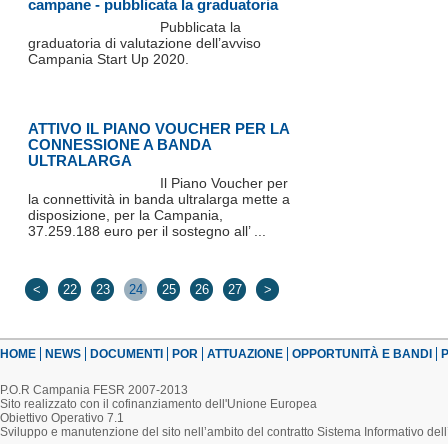
campane - pubblicata la graduatoria
Pubblicata la
graduatoria di valutazione dell’avviso
Campania Start Up 2020.
ATTIVO IL PIANO VOUCHER PER LA
CONNESSIONE A BANDA
ULTRALARGA
Il Piano Voucher per
la connettività in banda ultralarga mette a
disposizione, per la Campania,
37.259.188 euro per il sostegno all’ ...
<
22
23
24
25
26
27
>
HOME
NEWS
DOCUMENTI
POR
ATTUAZIONE
OPPORTUNITÀ E BANDI
P
P.O.R Campania FESR 2007-2013
Sito realizzato con il cofinanziamento dell'Unione Europea
Obiettivo Operativo 7.1
Sviluppo e manutenzione del sito nell’ambito del contratto Sistema Informativo d