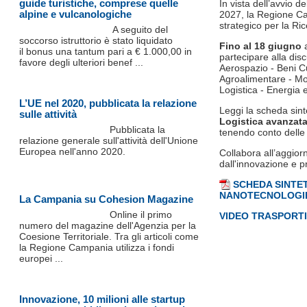
guide turistiche, comprese quelle
In vista dell’avvio 
alpine e vulcanologiche
2027, la Regione Ca
strategico per la Ri
A seguito del
soccorso istruttorio è stato liquidato
Fino al 18 giugno
a
il bonus una tantum pari a € 1.000,00 in
partecipare alla disc
favore degli ulteriori benef ...
Aerospazio - Beni Cu
Agroalimentare - Mo
Logistica - Energia 
L’UE nel 2020, pubblicata la relazione
Leggi la scheda sint
sulle attività
Logistica avanzat
Pubblicata la
tenendo conto delle 
relazione generale sull'attività dell'Unione
Europea nell'anno 2020.
Collabora all’aggio
dall'innovazione e p
SCHEDA SINTET
NANOTECNOLOGI
La Campania su Cohesion Magazine
Online il primo
VIDEO TRASPORTI
numero del magazine dell'Agenzia per la
Coesione Territoriale. Tra gli articoli come
la Regione Campania utilizza i fondi
europei ...
Innovazione, 10 milioni alle startup