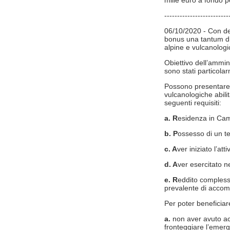
mille euro a fondo p
-------------------------
06/10/2020 - Con dec
bonus una tantum di
alpine e vulcanologi
Obiettivo dell’ammin
sono stati particol
Possono presentare 
vulcanologiche abili
seguenti requisiti:
a. R
esidenza in Ca
b. P
ossesso di un tes
c. A
ver iniziato l’at
d. A
ver esercitato n
e. R
eddito complessi
prevalente di accomp
Per poter beneficiar
a.
non aver avuto ac
fronteggiare l’emerg