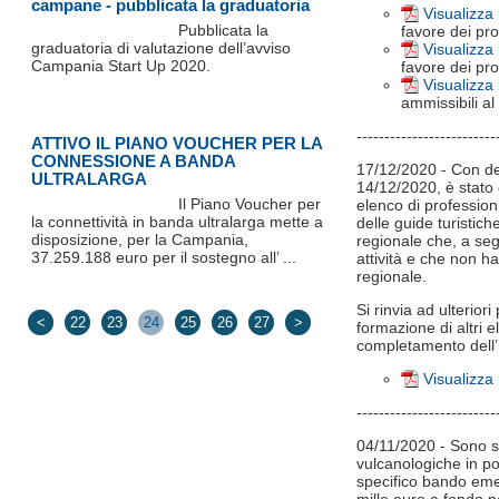
campane - pubblicata la graduatoria
Visualizza 
Pubblicata la
favore dei prof
graduatoria di valutazione dell’avviso
Visualizza 
Campania Start Up 2020.
favore dei pro
Visualizza 
ammissibili al
-------------------------
ATTIVO IL PIANO VOUCHER PER LA
CONNESSIONE A BANDA
17/12/2020 - Con dec
ULTRALARGA
14/12/2020, è stato 
Il Piano Voucher per
elenco di professioni
la connettività in banda ultralarga mette a
delle guide turistich
disposizione, per la Campania,
regionale che, a seg
37.259.188 euro per il sostegno all’ ...
attività e che non 
regionale.
Si rinvia ad ulterior
<
22
23
24
25
26
27
>
formazione di altri 
completamento dell’it
Visualizza 
-------------------------
04/11/2020 - Sono s
vulcanologiche in po
specifico bando eme