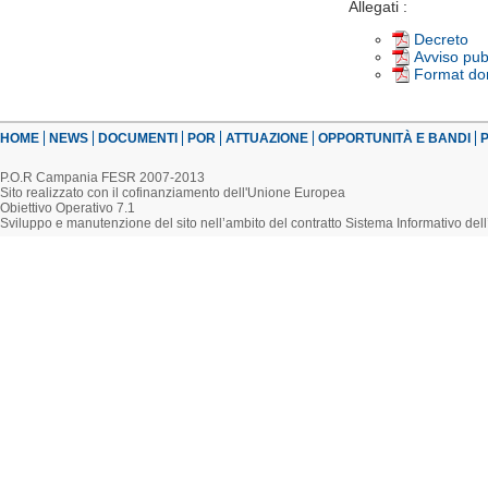
Allegati :
Decreto
Avviso pub
Format d
HOME
NEWS
DOCUMENTI
POR
ATTUAZIONE
OPPORTUNITÀ E BANDI
P
P.O.R Campania FESR 2007-2013
Sito realizzato con il cofinanziamento dell'Unione Europea
Obiettivo Operativo 7.1
Sviluppo e manutenzione del sito nell’ambito del contratto Sistema Informativo d