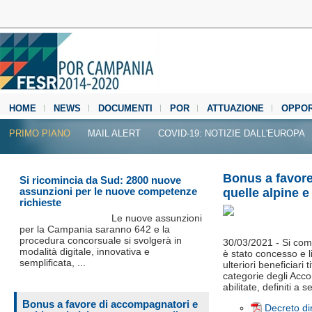
HOME
NEWS
DOCUMENTI
POR
ATTUAZIONE
OPPOR
MEDIA CENTER
PRIMO PIANO
MAIL ALERT
COVID-19: NOTIZIE DALL'EUROPA
Bonus a favore
Si ricomincia da Sud: 2800 nuove
assunzioni per le nuove competenze
quelle alpine 
richieste
Le nuove assunzioni
per la Campania saranno 642 e la
procedura concorsuale si svolgerà in
30/03/2021 - Si comu
modalità digitale, innovativa e
è stato concesso e l
semplificata, ...
ulteriori beneficiari 
categorie degli Acco
abilitate, definiti a s
Bonus a favore di accompagnatori e
Decreto di