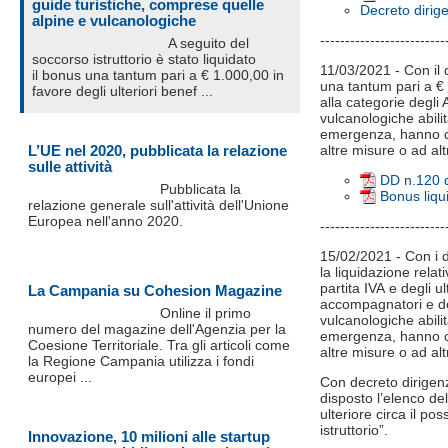
guide turistiche, comprese quelle
Decreto dirig
alpine e vulcanologiche
-------------------------
A seguito del
soccorso istruttorio è stato liquidato
11/03/2021 - Con il 
il bonus una tantum pari a € 1.000,00 in
una tantum pari a € 1
favore degli ulteriori benef ...
alla categorie degli
vulcanologiche abilit
emergenza, hanno ce
L’UE nel 2020, pubblicata la relazione
altre misure o ad a
sulle attività
DD n.120 
Pubblicata la
Bonus liqui
relazione generale sull'attività dell'Unione
Europea nell'anno 2020.
-------------------------
15/02/2021 - Con i d
la liquidazione relat
partita IVA e degli u
La Campania su Cohesion Magazine
accompagnatori e del
Online il primo
vulcanologiche abilit
numero del magazine dell'Agenzia per la
emergenza, hanno ce
Coesione Territoriale. Tra gli articoli come
altre misure o ad a
la Regione Campania utilizza i fondi
europei ...
Con decreto dirigenz
disposto l’elenco del
ulteriore circa il po
istruttorio”.
Innovazione, 10 milioni alle startup