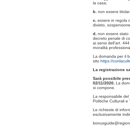
la casa;
b.
non essere titolar
c.
essere in regola c
divieto, sospensione
d.
non essere stato 
decreto penale di co
ai sensi dell’art. 44
moralità professiona
La domanda per il b
sito
https://conlacul
La registrazione sa
Sarà possibile pre
02/11/2020.
La doman
si compone.
La responsabile del
Politiche Culturali e
Le richieste di info
esclusivamente indir
bonusguide@regione