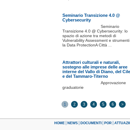
Seminario Transizione 4.0 @
Cybersecurity
Seminario
Transizione 4.0 @ Cybersecurity: lo
spazio di azione tra metodi di
Vulnerability Assessment e strumenti
la Data ProtectionA Città ...
Attrattori culturali e naturali,
sostegno alle imprese delle aree
interne del Vallo di Diano, del Cil
e del Tammaro-Titerno
Approvazione
graduatorie
1
2
3
4
5
6
>
HOME
NEWS
DOCUMENTI
POR
ATTUAZI