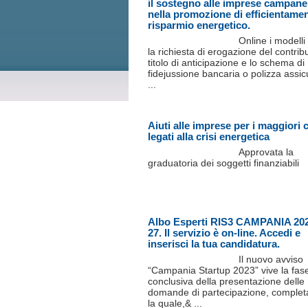
il sostegno alle imprese campane
nella promozione di efficientame
risparmio energetico.
Online i modelli
la richiesta di erogazione del contrib
titolo di anticipazione e lo schema di
fidejussione bancaria o polizza assic
...
Aiuti alle imprese per i maggiori 
legati alla crisi energetica
Approvata la
graduatoria dei soggetti finanziabili
Albo Esperti RIS3 CAMPANIA 20
27. Il servizio è on-line. Accedi e
inserisci la tua candidatura.
Il nuovo avviso
“Campania Startup 2023” vive la fas
conclusiva della presentazione delle
domande di partecipazione, complet
la quale,& ...