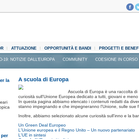
OR
ATTUAZIONE
OPPORTUNITÀ E BANDI
PROGETTI E BENEF
D-19: NOTIZIE DALL'EUROPA
COMMUNITY
COESIONE IN CORSO
A scuola di Europa
er la
Ascuola di Europa è una raccolta di l
curiosità sull'Unione Europea dedicato a tutti, giovani e meno
In questa pagina abbiamo elencato i contenuti redatti da diverse
leari
stanno impegnando e che impegneranno l'Unione, sulle sue fi
opica
Inoltre, abbiamo selezionato alcune curiosità sull'inno e la ban
Un Green Deal Europeo
L'Unione europea e il Regno Unito – Un nuovo partenariato
L'UE in sintesi
 per