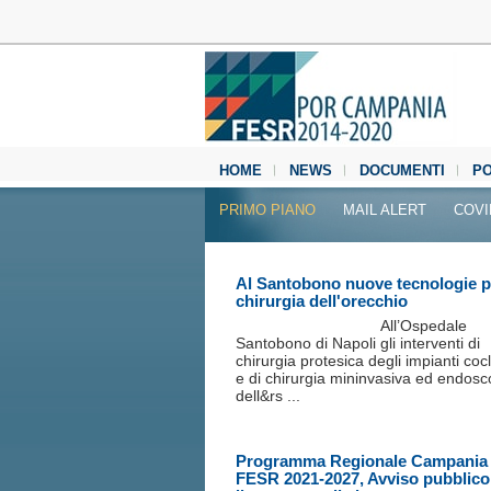
HOME
NEWS
DOCUMENTI
P
MEDIA CENTER
PRIMO PIANO
MAIL ALERT
COVI
Al Santobono nuove tecnologie p
chirurgia dell'orecchio
All’Ospedale
Santobono di Napoli gli interventi di
chirurgia protesica degli impianti coc
e di chirurgia mininvasiva ed endosc
dell&rs ...
Programma Regionale Campania
FESR 2021-2027, Avviso pubblico