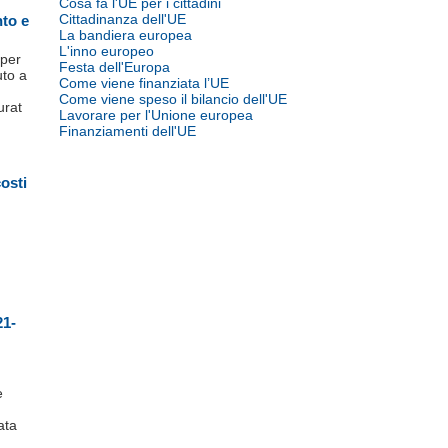
Cosa fa l'UE per i cittadini
Cittadinanza dell'UE
nto e
La bandiera europea
L'inno europeo
 per
Festa dell'Europa
uto a
Come viene finanziata l’UE
Come viene speso il bilancio dell'UE
urat
Lavorare per l'Unione europea
Finanziamenti dell'UE
costi
21-
e
ata