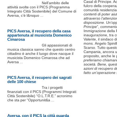
Casal di Principe. A
Nell'ambito delle
fulcro della coopera
attività svolte con il PICS (Programma
comunità residenziali 
Integrato Città Sostenibile) del Comune di
contenti di poter ai
Aversa, c’è l&rsquo ...
attraverso l’attenz
disposizione. Un’opp
Principe
”, commenta
PICS Aversa, il recupero della casa
Immigrazione della R
appartenuta al musicista Domenico
inaugurazione, tra c
Cimarosa
Valente, il sindaco 
mons. Angelo Spinill
Gli appassionati di
Scarso. Tutto quest
musica classica sanno che questo centro
Campania, ancora una 
cittadino è anche il luogo dove nacque il
proposito, anche le p
musicista Domenico Cimarosa che ad
preferiamo chiamare ‘
Aversa ...
società. Bene, quest
azioni di recupero de
fatto un’operazione 
PICS Aversa, il recupero dei sagrati
delle 100 chiese
Tra i progetti
finanziati con il PICS (Programmi Integrati
Città Sostenibile) “O.L.T.R.E.” acronimo
che sta per “Opportunit&a ...
Aversa, con il PICS la città guarda