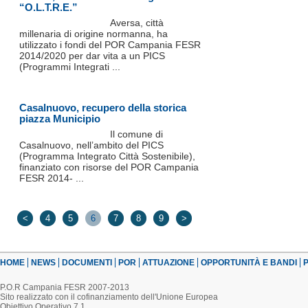
“O.L.T.R.E.”
Aversa, città
millenaria di origine normanna, ha
utilizzato i fondi del POR Campania FESR
2014/2020 per dar vita a un PICS
(Programmi Integrati ...
Casalnuovo, recupero della storica
piazza Municipio
Il comune di
Casalnuovo, nell’ambito del PICS
(Programma Integrato Città Sostenibile),
finanziato con risorse del POR Campania
FESR 2014- ...
<
4
5
6
7
8
9
>
HOME
NEWS
DOCUMENTI
POR
ATTUAZIONE
OPPORTUNITÀ E BANDI
P
P.O.R Campania FESR 2007-2013
Sito realizzato con il cofinanziamento dell'Unione Europea
Obiettivo Operativo 7.1