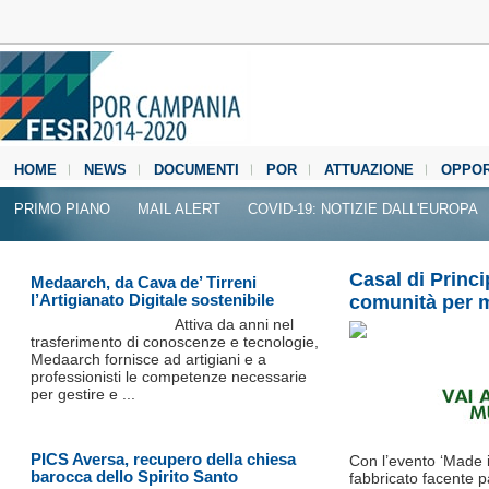
HOME
NEWS
DOCUMENTI
POR
ATTUAZIONE
OPPOR
MEDIA CENTER
PRIMO PIANO
MAIL ALERT
COVID-19: NOTIZIE DALL'EUROPA
Casal di Princ
Medaarch, da Cava de’ Tirreni
l’Artigianato Digitale sostenibile
comunità per mi
Attiva da anni nel
trasferimento di conoscenze e tecnologie,
Medaarch fornisce ad artigiani e a
professionisti le competenze necessarie
per gestire e ...
PICS Aversa, recupero della chiesa
Con l’evento ‘Made i
barocca dello Spirito Santo
fabbricato facente p