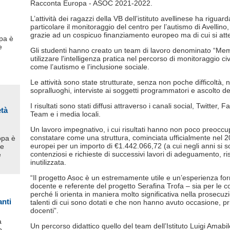
Racconta Europa - ASOC 2021-2022.
L’attività dei ragazzi della VB dell’istituto avellinese ha riguard
particolare il monitoraggio del centro per l’autismo di Avellino, 
grazie ad un cospicuo finanziamento europeo ma di cui si att
pa è
e
Gli studenti hanno creato un team di lavoro denominato “Meme
utilizzare l'intelligenza pratica nel percorso di monitoraggio ci
come l’autismo e l’inclusione sociale.
Le attività sono state strutturate, senza non poche difficoltà, n
sopralluoghi, interviste ai soggetti programmatori e ascolto degl
I risultati sono stati diffusi attraverso i canali social, Twitter
età
Team e i media locali.
Un lavoro impegnativo, i cui risultati hanno non poco preoccu
constatare come una struttura, cominciata ufficialmente nel 
opa è
europei per un importo di €1.442.066,72 (a cui negli anni si 
ne
contenziosi e richieste di successivi lavori di adeguamento, r
e
inutilizzata.
“Il progetto Asoc è un estremamente utile e un’esperienza form
docente e referente del progetto Serafina Trofa – sia per le
perché li orienta in maniera molto significativa nella prosecuz
anti
talenti di cui sono dotati e che non hanno avuto occasione, pr
docenti”.
a
Un percorso didattico quello del team dell’Istituto Luigi Amabil
o