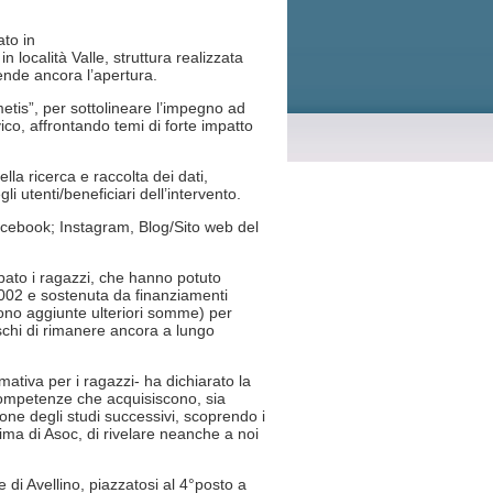
ato in
in località Valle, struttura realizzata
ende ancora l’apertura.
tis”, per sottolineare l’impegno ad
vico, affrontando temi di forte impatto
ella ricerca e raccolta dei dati,
i utenti/beneficiari dell’intervento.
, Facebook; Instagram, Blog/Sito web del
pato i ragazzi, che hanno potuto
2002 e sostenuta da finanziamenti
sono aggiunte ulteriori somme) per
ischi di rimanere ancora a lungo
ativa per i ragazzi- ha dichiarato la
 competenze che acquisiscono, sia
ione degli studi successivi, scoprendo i
ima di Asoc, di rivelare neanche a noi
e di Avellino, piazzatosi al 4°posto a