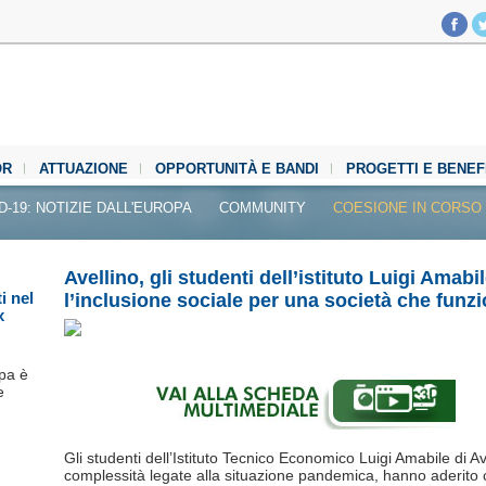
OR
ATTUAZIONE
OPPORTUNITÀ E BANDI
PROGETTI E BENEF
D-19: NOTIZIE DALL'EUROPA
COMMUNITY
COESIONE IN CORSO
Avellino, gli studenti dell’istituto Luigi Ama
i nel
l’inclusione sociale per una società che funzi
x
pa è
e
Gli studenti dell’Istituto Tecnico Economico Luigi Amabile di Ave
complessità legate alla situazione pandemica, hanno aderito 