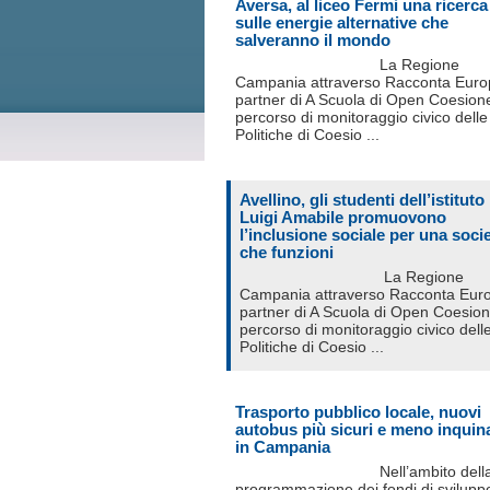
Aversa, al liceo Fermi una ricerca
sulle energie alternative che
salveranno il mondo
La Regione
Campania attraverso Racconta Euro
partner di A Scuola di Open Coesion
percorso di monitoraggio civico delle
Politiche di Coesio ...
Avellino, gli studenti dell’istituto
Luigi Amabile promuovono
l’inclusione sociale per una soci
che funzioni
La Regione
Campania attraverso Racconta Eur
partner di A Scuola di Open Coesio
percorso di monitoraggio civico dell
Politiche di Coesio ...
Trasporto pubblico locale, nuovi
autobus più sicuri e meno inquin
in Campania
Nell’ambito dell
programmazione dei fondi di svilupp