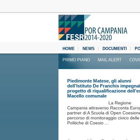
HOME
NEWS
DOCUMENTI
P
MEDIA CENTER
PRIMO PIANO
MAIL ALERT
COVI
Piedimonte Matese, gli alunni
dell’Istituto De Franchis impegnat
progetto di riqualificazione dell’e
Macello comunale
La Regione
Campania attraverso Racconta Euro
partner di A Scuola di Open Coesion
percorso di monitoraggio civico delle
Politiche di Coesio ...