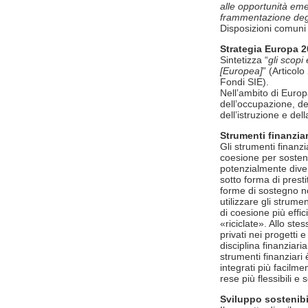
alle opportunità eme
frammentazione degl
Disposizioni comuni 
Strategia Europa 
Sintetizza “
gli scopi
[Europea]
” (Articol
Fondi SIE).
Nell’ambito di Euro
dell’occupazione, de
dell’istruzione e dell
Strumenti finanziar
Gli strumenti finanzi
coesione per sosten
potenzialmente diven
sotto forma di prest
forme di sostegno no
utilizzare gli strume
di coesione più effi
«riciclate». Allo stes
privati nei progetti 
disciplina finanziar
strumenti finanziari 
integrati più facilm
rese più flessibili e
Sviluppo sostenibi