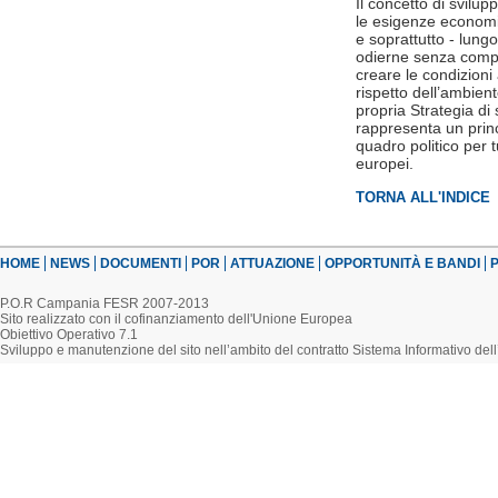
Il concetto di svilup
le esigenze economic
e soprattutto - lung
odierne senza compro
creare le condizioni
rispetto dell’ambien
propria Strategia di 
rappresenta un princ
quadro politico per t
europei.
TORNA ALL'INDICE
HOME
NEWS
DOCUMENTI
POR
ATTUAZIONE
OPPORTUNITÀ E BANDI
P
P.O.R Campania FESR 2007-2013
Sito realizzato con il cofinanziamento dell'Unione Europea
Obiettivo Operativo 7.1
Sviluppo e manutenzione del sito nell’ambito del contratto Sistema Informativo d