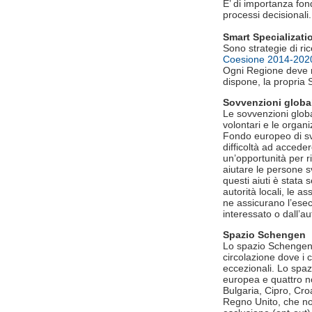
E’ di importanza fond
processi decisionali.
Smart Specializati
Sono strategie di ri
Coesione 2014-202
Ogni Regione deve re
dispone, la propria 
Sovvenzioni global
Le sovvenzioni globa
volontari e le organ
Fondo europeo di sv
difficoltà ad acceder
un’opportunità per ri
aiutare le persone s
questi aiuti è stata 
autorità locali, le 
ne assicurano l’esec
interessato o dall’
Spazio Schengen
Lo spazio Schengen,
circolazione dove i co
eccezionali. Lo spa
europea e quattro n
Bulgaria, Cipro, Croa
Regno Unito, che no