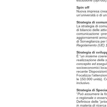
esclusione (opt-out)
Spin off
Nuova impresa creata
un’università o di u
Strategia di comu
La strategia di comu
di bilancio delle at
comunicazione -previ
aggiornamenti annual
di Sorveglianza per
Regolamento (UE) 13
Strategia di svilup
È “
un insieme coerent
realizzazione della s
concepito ed esegui
socioeconomici local
recante Disposizioni
Focalizza l’attenzio
le 150.000 unità). C
inclusivo.
Strategia di Specia
“
Può assumere la for
o regionale o esserv
Definisce delle “
prio
in materia di ricerca