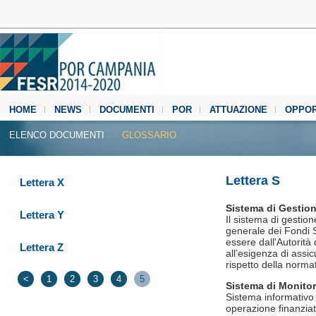
HOME
NEWS
DOCUMENTI
POR
ATTUAZIONE
OPPOR
MEDIA CENTER
ELENCO DOCUMENTI
GLOSSARIO
Lettera S
Lettera X
Sistema di Gestion
Lettera Y
Il sistema di gestion
generale dei Fondi S
essere dall'Autorità
Lettera Z
all’esigenza di assic
rispetto della norma
<
1
2
3
4
5
Sistema di Monito
Sistema informativo
operazione finanziat