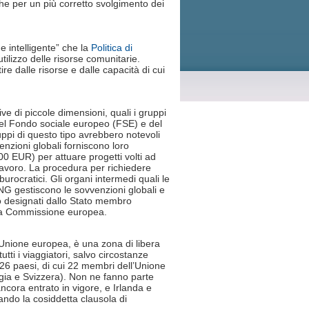
 che per un più corretto svolgimento dei
e intelligente” che la
Politica di
ilizzo delle risorse comunitarie.
e dalle risorse e dalle capacità di cui
ve di piccole dimensioni, quali i gruppi
i del Fondo sociale europeo (FSE) e del
pi di questo tipo avrebbero notevoli
enzioni globali forniscono loro
000 EUR) per attuare progetti volti ad
lavoro. La procedura per richiedere
burocratici. Gli organi intermedi quali le
 ONG gestiscono le sovvenzioni globali e
o designati dallo Stato membro
 la Commissione europea.
Unione europea, è una zona di libera
tutti i viaggiatori, salvo circostanze
6 paesi, di cui 22 membri dell’Unione
gia e Svizzera). Non ne fanno parte
ancora entrato in vigore, e Irlanda e
ndo la cosiddetta clausola di