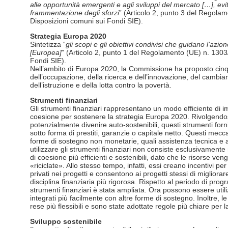
alle opportunità emergenti e agli sviluppi del mercato […], evi
frammentazione degli sforzi
” (Articolo 2, punto 3 del Regola
Disposizioni comuni sui Fondi SIE).
Strategia Europa 2020
Sintetizza “
gli scopi e gli obiettivi condivisi che guidano l’azi
[Europea]
” (Articolo 2, punto 1 del Regolamento (UE) n. 130
Fondi SIE).
Nell’ambito di Europa 2020, la Commissione ha proposto cinqu
dell’occupazione, della ricerca e dell’innovazione, del cambia
dell’istruzione e della lotta contro la povertà.
Strumenti finanziari
Gli strumenti finanziari rappresentano un modo efficiente di imp
coesione per sostenere la strategia Europa 2020. Rivolgendos
potenzialmente divenire auto-sostenibili, questi strumenti for
sotto forma di prestiti, garanzie o capitale netto. Questi mec
forme di sostegno non monetarie, quali assistenza tecnica e ab
utilizzare gli strumenti finanziari non consiste esclusivamente n
di coesione più efficienti e sostenibili, dato che le risorse 
«riciclate». Allo stesso tempo, infatti, essi creano incentivi per 
privati nei progetti e consentono ai progetti stessi di migliora
disciplina finanziaria più rigorosa. Rispetto al periodo di pr
strumenti finanziari è stata ampliata. Ora possono essere utilizza
integrati più facilmente con altre forme di sostegno. Inoltre, 
rese più flessibili e sono state adottate regole più chiare per l
Sviluppo sostenibile