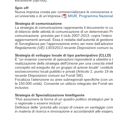
esclusione (opt-out).
Spin off
Nuova impresa creata per commercializzare le conoscenze e le 
un’università o di un’impresa (
MIUR, Programma Nazionale
Strategia di comunicazione
La strategia di comunicazione rappresenta il documento in cui 
di bilancio delle attività di comunicazione di un determinato P
comunicazione -previsto per il ciclo 2007-2013- copre l’inter
aggiornamenti annuali. Essa è redatta dall’autorità di gestio
di Sorveglianza per l’approvazione entro sei mesi dall’adozi
Regolamento (UE) 1303/2013 recante Disposizioni comuni su
Strategia di sviluppo locale di tipo partecipativo (CLLD)
È “
un insieme coerente di operazioni rispondenti a obiettivi e b
realizzazione della strategia dell'Unione per una crescita intel
concepito ed eseguito da un gruppo di azione locale
” costitui
socioeconomici locali pubblici e privati (Articolo 2, punto 1
recante Disposizioni comuni sui Fondi SIE).
Focalizza l’attenzione su aree subregionali specifiche (con 
le 150.000 unità). Consente un utilizzo integrato dei Fondi s
inclusivo.
Strategia di Specializzazione Intelligente
“
Può assumere la forma di un quadro politico strategico per la
o regionale o esservi inclusa
”.
Definisce delle “
priorità allo scopo di creare un vantaggio comp
in materia di ricerca e innovazione e accordandoli alle esigenz