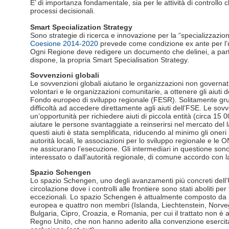
E’ di importanza fondamentale, sia per le attività di controllo
processi decisionali.
Smart Specialization Strategy
Sono strategie di ricerca e innovazione per la “specializzazion
Coesione 2014-2020
prevede come condizione ex ante per l’ut
Ogni Regione deve redigere un documento che delinei, a partir
dispone, la propria Smart Specialisation Strategy.
Sovvenzioni globali
Le sovvenzioni globali aiutano le organizzazioni non governati
volontari e le organizzazioni comunitarie, a ottenere gli aiut
Fondo europeo di sviluppo regionale (FESR). Solitamente grup
difficoltà ad accedere direttamente agli aiuti dell’FSE. Le sovv
un’opportunità per richiedere aiuti di piccola entità (circa 15 
aiutare le persone svantaggiate a reinserirsi nel mercato del 
questi aiuti è stata semplificata, riducendo al minimo gli oneri 
autorità locali, le associazioni per lo sviluppo regionale e le
ne assicurano l’esecuzione. Gli intermediari in questione son
interessato o dall’autorità regionale, di comune accordo con
Spazio Schengen
Lo spazio Schengen, uno degli avanzamenti più concreti dell’
circolazione dove i controlli alle frontiere sono stati aboliti per 
eccezionali. Lo spazio Schengen è attualmente composto da 2
europea e quattro non membri (Islanda, Liechtenstein, Norve
Bulgaria, Cipro, Croazia, e Romania, per cui il trattato non è 
Regno Unito, che non hanno aderito alla convenzione esercita