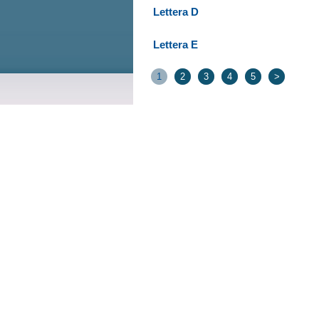
Lettera D
Lettera E
1
2
3
4
5
>