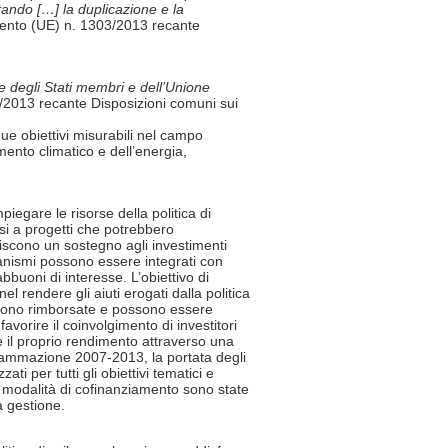
tando […] la duplicazione e la
mento (UE) n. 1303/2013 recante
one degli Stati membri e dell’Unione
3/2013 recante Disposizioni comuni sui
e obiettivi misurabili nel campo
mento climatico e dell’energia,
iegare le risorse della politica di
i a progetti che potrebbero
niscono un sostegno agli investimenti
canismi possono essere integrati con
buoni di interesse. L’obiettivo di
el rendere gli aiuti erogati dalla politica
vengono rimborsate e possono essere
favorire il coinvolgimento di investitori
re il proprio rendimento attraverso una
ogrammazione 2007-2013, la portata degli
ti per tutti gli obiettivi tematici e
le modalità di cofinanziamento sono state
a gestione.