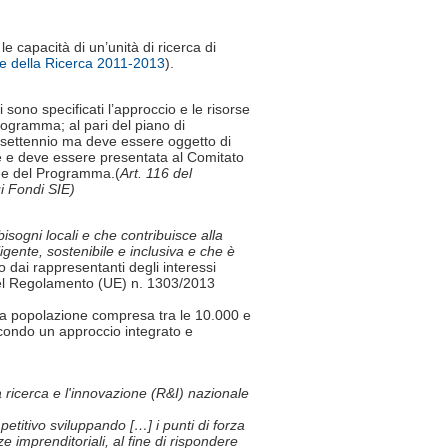
capacità di un’unità di ricerca di
 della Ricerca 2011-2013
).
sono specificati l’approccio e le risorse
rogramma; al pari del piano di
o settennio ma deve essere oggetto di
ne e deve essere presentata al Comitato
one del Programma.(
Art. 116 del
i Fondi SIE)
isogni locali e che contribuisce alla
ligente, sostenibile e inclusiva e che è
to dai rappresentanti degli interessi
9 del Regolamento (UE) n. 1303/2013
una popolazione compresa tra le 10.000 e
econdo un approccio integrato e
 ricerca e l'innovazione (R&I) nazionale
etitivo sviluppando […] i punti di forza
e imprenditoriali, al fine di rispondere