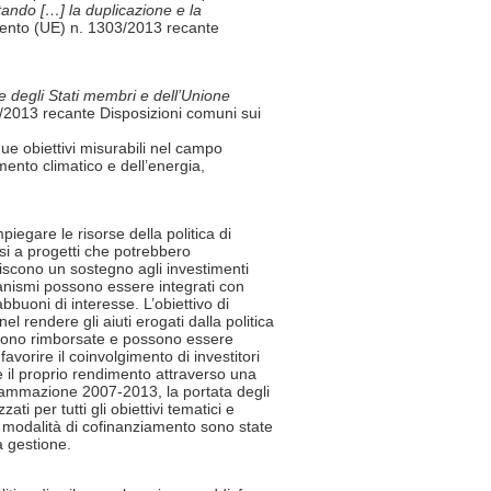
tando […] la duplicazione e la
mento (UE) n. 1303/2013 recante
one degli Stati membri e dell’Unione
3/2013 recante Disposizioni comuni sui
e obiettivi misurabili nel campo
mento climatico e dell’energia,
iegare le risorse della politica di
i a progetti che potrebbero
niscono un sostegno agli investimenti
canismi possono essere integrati con
buoni di interesse. L’obiettivo di
el rendere gli aiuti erogati dalla politica
vengono rimborsate e possono essere
favorire il coinvolgimento di investitori
re il proprio rendimento attraverso una
ogrammazione 2007-2013, la portata degli
ti per tutti gli obiettivi tematici e
le modalità di cofinanziamento sono state
a gestione.