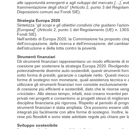
alle opportunità emergenti e agli sviluppi del mercato […], evi
frammentazione degli sforzi
” (Articolo 2, punto 3 del Regola
Disposizioni comuni sui Fondi SIE).
Strategia Europa 2020
Sintetizza “
gli scopi e gli obiettivi condivisi che guidano l’azi
[Europea]
” (Articolo 2, punto 1 del Regolamento (UE) n. 130
Fondi SIE).
Nell’ambito di Europa 2020, la Commissione ha proposto cinqu
dell’occupazione, della ricerca e dell’innovazione, del cambia
dell’istruzione e della lotta contro la povertà.
Strumenti finanziari
Gli strumenti finanziari rappresentano un modo efficiente di imp
coesione per sostenere la strategia Europa 2020. Rivolgendos
potenzialmente divenire auto-sostenibili, questi strumenti for
sotto forma di prestiti, garanzie o capitale netto. Questi mec
forme di sostegno non monetarie, quali assistenza tecnica e ab
utilizzare gli strumenti finanziari non consiste esclusivamente n
di coesione più efficienti e sostenibili, dato che le risorse 
«riciclate». Allo stesso tempo, infatti, essi creano incentivi per 
privati nei progetti e consentono ai progetti stessi di migliora
disciplina finanziaria più rigorosa. Rispetto al periodo di pr
strumenti finanziari è stata ampliata. Ora possono essere utilizza
integrati più facilmente con altre forme di sostegno. Inoltre, 
rese più flessibili e sono state adottate regole più chiare per l
Sviluppo sostenibile