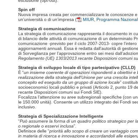
esclusione (opt-out).
Spin off
Nuova impresa creata per commercializzare le conoscenze e le 
un’università o di un’impresa (
MIUR, Programma Nazionale
Strategia di comunicazione
La strategia di comunicazione rappresenta il documento in cui 
di bilancio delle attività di comunicazione di un determinato P
comunicazione -previsto per il ciclo 2007-2013- copre l’inter
aggiornamenti annuali. Essa è redatta dall’autorità di gestio
di Sorveglianza per l’approvazione entro sei mesi dall’adozi
Regolamento (UE) 1303/2013 recante Disposizioni comuni su
Strategia di sviluppo locale di tipo partecipativo (CLLD)
È “
un insieme coerente di operazioni rispondenti a obiettivi e b
realizzazione della strategia dell'Unione per una crescita intel
concepito ed eseguito da un gruppo di azione locale
” costitui
socioeconomici locali pubblici e privati (Articolo 2, punto 1
recante Disposizioni comuni sui Fondi SIE).
Focalizza l’attenzione su aree subregionali specifiche (con 
le 150.000 unità). Consente un utilizzo integrato dei Fondi s
inclusivo.
Strategia di Specializzazione Intelligente
“
Può assumere la forma di un quadro politico strategico per la
o regionale o esservi inclusa
”.
Definisce delle “
priorità allo scopo di creare un vantaggio comp
in materia di ricerca e innovazione e accordandoli alle esigenz