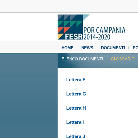
HOME
NEWS
DOCUMENTI
P
MEDIA CENTER
ELENCO DOCUMENTI
GLOSSARIO
Lettera F
Lettera G
Lettera H
Lettera I
Lettera J