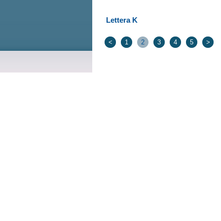
Lettera K
<
1
2
3
4
5
>