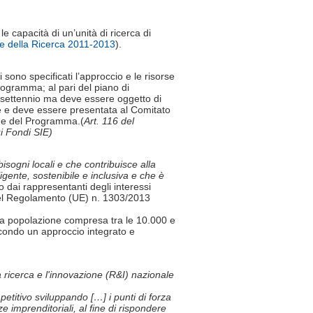
capacità di un’unità di ricerca di
 della Ricerca 2011-2013
).
sono specificati l’approccio e le risorse
rogramma; al pari del piano di
o settennio ma deve essere oggetto di
ne e deve essere presentata al Comitato
one del Programma.(
Art. 116 del
i Fondi SIE)
isogni locali e che contribuisce alla
ligente, sostenibile e inclusiva e che è
to dai rappresentanti degli interessi
9 del Regolamento (UE) n. 1303/2013
una popolazione compresa tra le 10.000 e
econdo un approccio integrato e
 ricerca e l'innovazione (R&I) nazionale
etitivo sviluppando […] i punti di forza
e imprenditoriali, al fine di rispondere