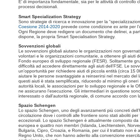
E’ di importanza fondamentale, sia per le attività di controllo
processi decisionali.
Smart Specialization Strategy
Sono strategie di ricerca e innovazione per la “specializzazion
Coesione 2014-2020
prevede come condizione ex ante per l’ut
Ogni Regione deve redigere un documento che delinei, a partir
dispone, la propria Smart Specialisation Strategy.
Sovvenzioni globali
Le sovvenzioni globali aiutano le organizzazioni non governati
volontari e le organizzazioni comunitarie, a ottenere gli aiut
Fondo europeo di sviluppo regionale (FESR). Solitamente grup
difficoltà ad accedere direttamente agli aiuti dell’FSE. Le sovv
un’opportunità per richiedere aiuti di piccola entità (circa 15 
aiutare le persone svantaggiate a reinserirsi nel mercato del 
questi aiuti è stata semplificata, riducendo al minimo gli oneri 
autorità locali, le associazioni per lo sviluppo regionale e le
ne assicurano l’esecuzione. Gli intermediari in questione son
interessato o dall’autorità regionale, di comune accordo con
Spazio Schengen
Lo spazio Schengen, uno degli avanzamenti più concreti dell’
circolazione dove i controlli alle frontiere sono stati aboliti per 
eccezionali. Lo spazio Schengen è attualmente composto da 2
europea e quattro non membri (Islanda, Liechtenstein, Norve
Bulgaria, Cipro, Croazia, e Romania, per cui il trattato non è 
Regno Unito, che non hanno aderito alla convenzione esercita