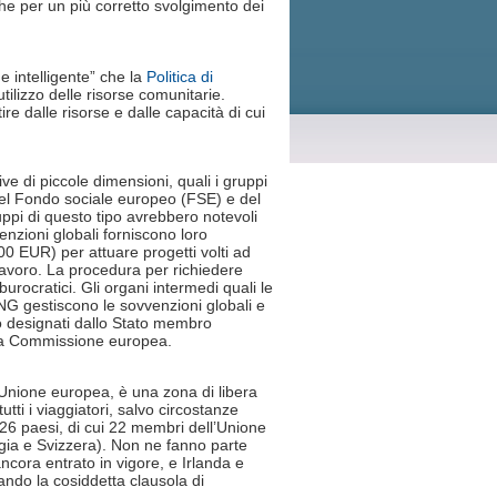
 che per un più corretto svolgimento dei
e intelligente” che la
Politica di
ilizzo delle risorse comunitarie.
e dalle risorse e dalle capacità di cui
ve di piccole dimensioni, quali i gruppi
i del Fondo sociale europeo (FSE) e del
pi di questo tipo avrebbero notevoli
enzioni globali forniscono loro
000 EUR) per attuare progetti volti ad
lavoro. La procedura per richiedere
burocratici. Gli organi intermedi quali le
 ONG gestiscono le sovvenzioni globali e
o designati dallo Stato membro
 la Commissione europea.
Unione europea, è una zona di libera
tutti i viaggiatori, salvo circostanze
6 paesi, di cui 22 membri dell’Unione
gia e Svizzera). Non ne fanno parte
ancora entrato in vigore, e Irlanda e
ndo la cosiddetta clausola di