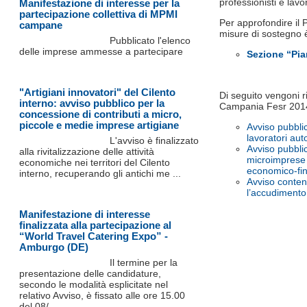
professionisti e lavo
Manifestazione di interesse per la
partecipazione collettiva di MPMI
Per approfondire il 
campane
misure di sostegno è
Pubblicato l'elenco
delle imprese ammesse a partecipare
Sezione “Pia
"Artigiani innovatori" del Cilento
Di seguito vengoni rip
interno: avviso pubblico per la
Campania Fesr 201
concessione di contributi a micro,
piccole e medie imprese artigiane
Avviso pubbli
lavoratori au
L'avviso è finalizzato
Avviso pubbli
alla rivitalizzazione delle attività
microimprese a
economiche nei territori del Cilento
economico-fi
interno, recuperando gli antichi me ...
Avviso conten
l’accudimento d
Manifestazione di interesse
finalizzata alla partecipazione al
“World Travel Catering Expo” -
Amburgo (DE)
Il termine per la
presentazione delle candidature,
secondo le modalità esplicitate nel
relativo Avviso, è fissato alle ore 15.00
del 08/ ...