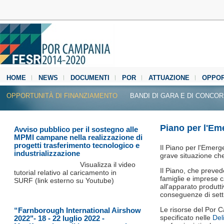
HOME
NEWS
DOCUMENTI
POR
ATTUAZIONE
OPPOR
MEDIA CENTER
OPPORTUNITÀ DI FINANZIAMENTO
BANDI DI GARA E DI CONCO
Piano per l'E
Avviso pubblico per il sostegno alle
MPMI campane nella realizzazione di
progetti trasferimento tecnologico e
Il Piano per l'Emer
industrializzazione
grave situazione che
Visualizza il video
Il Piano, che preved
tutorial relativo al caricamento in
famiglie e imprese c
SURF (link esterno su Youtube)
all'apparato produtt
conseguenze di settim
Le risorse del Por 
“Farnborough International Airshow
specificato nelle
Del
2022"- 18 - 22 luglio 2022 -