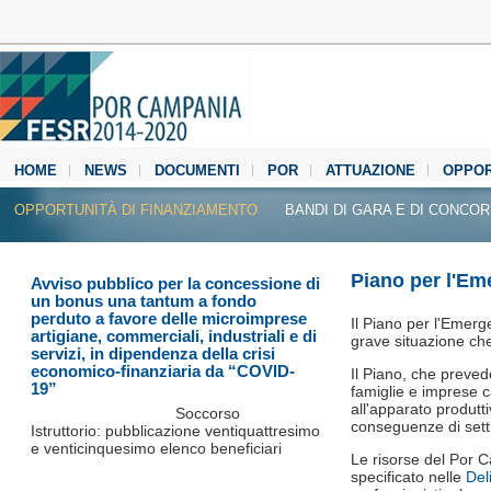
HOME
NEWS
DOCUMENTI
POR
ATTUAZIONE
OPPOR
MEDIA CENTER
OPPORTUNITÀ DI FINANZIAMENTO
BANDI DI GARA E DI CONCO
Piano per l'E
Avviso pubblico per la concessione di
un bonus una tantum a fondo
perduto a favore delle microimprese
Il Piano per l'Emer
artigiane, commerciali, industriali e di
grave situazione che
servizi, in dipendenza della crisi
economico-finanziaria da “COVID-
Il Piano, che preved
19”
famiglie e imprese c
all'apparato produtt
Soccorso
conseguenze di settim
Istruttorio: pubblicazione ventiquattresimo
e venticinquesimo elenco beneficiari
Le risorse del Por 
specificato nelle
Del