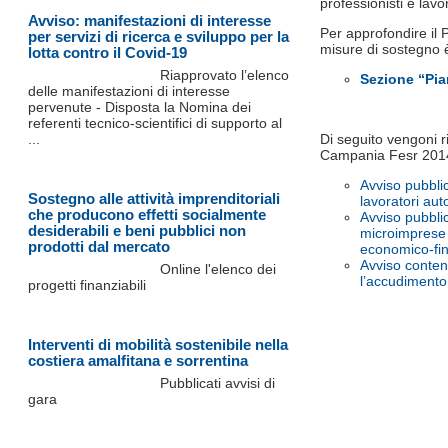
professionisti e lavo
Avviso: manifestazioni di interesse
Per approfondire il 
per servizi di ricerca e sviluppo per la
misure di sostegno è
lotta contro il Covid-19
Riapprovato l’elenco
Sezione “Pia
delle manifestazioni di interesse
pervenute - Disposta la Nomina dei
referenti tecnico-scientifici di supporto al
...
Di seguito vengoni rip
Campania Fesr 201
Avviso pubbli
Sostegno alle attività imprenditoriali
lavoratori au
che producono effetti socialmente
Avviso pubbli
desiderabili e beni pubblici non
microimprese a
prodotti dal mercato
economico-fi
Avviso conten
Online l'elenco dei
l’accudimento d
progetti finanziabili
Interventi di mobilità sostenibile nella
costiera amalfitana e sorrentina
Pubblicati avvisi di
gara