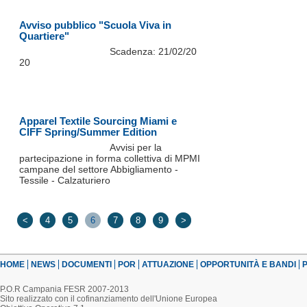
Avviso pubblico "Scuola Viva in
Quartiere"
Scadenza: 21/02/20
20
Apparel Textile Sourcing Miami e
CIFF Spring/Summer Edition
Avvisi per la
partecipazione in forma collettiva di MPMI
campane del settore Abbigliamento -
Tessile - Calzaturiero
<
4
5
6
7
8
9
>
HOME
NEWS
DOCUMENTI
POR
ATTUAZIONE
OPPORTUNITÀ E BANDI
P
P.O.R Campania FESR 2007-2013
Sito realizzato con il cofinanziamento dell'Unione Europea