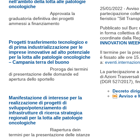
nell’ambito della lotta alle patologie
oncologiche
25/01/2022 - Avviso 
Approvata la
partecipazione colle
graduatoria definitiva dei progetti
fieristico "Sitl Tran
ammessi a finanziamento
Pubblicato sul Burc 
in forma collettiva 
coordinate dalla Reg
Progetti trasferimento tecnologico e
INNOVATION WEEK
di prima industrializzazione per le
imprese innovative ad alto potenziale
Il termine per la pr
per la lotta alle patologie oncologiche
è fissato alle ore 1
– Campania terra del buono
a:
eventi.internazio
Proroga dei termini
La partecipazione a 
di presentazione delle domande ed
di Azioni Trasversal
apertura dello sportello
(DGR 527/2017), fi
Decreto diri
Avviso e 
Manifestazione di interesse per la
realizzazione di progetti di
sviluppo/potenziamento di
infrastrutture di ricerca strategica
regionali per la lotta alle patologie
oncologiche
Riapertura dein
termini per la presentazione delle istanze