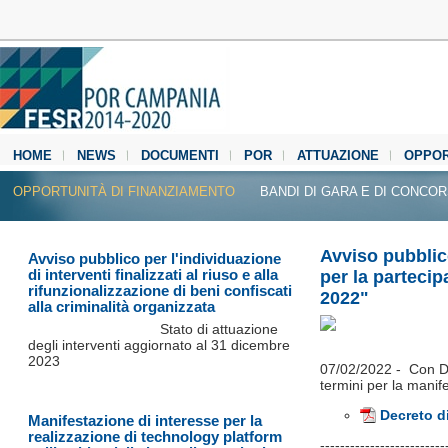
HOME
NEWS
DOCUMENTI
POR
ATTUAZIONE
OPPOR
MEDIA CENTER
OPPORTUNITÀ DI FINANZIAMENTO
BANDI DI GARA E DI CONCO
Avviso pubblic
Avviso pubblico per l'individuazione
di interventi finalizzati al riuso e alla
per la parteci
rifunzionalizzazione di beni confiscati
2022"
alla criminalità organizzata
Stato di attuazione
degli interventi aggiornato al 31 dicembre
2023
07/02/2022 - Con De
termini per la mani
Decreto di
Manifestazione di interesse per la
realizzazione di technology platform
​-------------------------