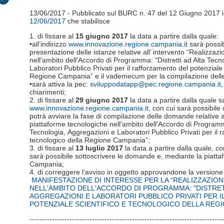
13/06/2017 - Pubblicato sul BURC n. 47 del 12 Giugno 2017 i
12/06/2017
che stabilisce
1. di fissare al
15 giugno 2017
la data a partire dalla quale:
•all’indirizzo
www.innovazione.regione.campania.it
sarà possib
presentazione delle istanze relative all’ intervento “Realizzaz
nell'ambito dell'Accordo di Programma: "Distretti ad Alta Tecn
Laboratori Pubblico Privati per il rafforzamento del potenziale 
Regione Campania” e il vademecum per la compilazione del
•sarà attiva la pec:
sviluppodatapp@pec.regione.campania.it
,
chiarimenti;
2. di fissare al
29 giugno 2017
la data a partire dalla quale sar
www.innovazione.regione.campania.it
, con cui sarà possibile 
potrà avviare la fase di compilazione delle domande relative al
piattaforme tecnologiche nell'ambito dell'Accordo di Programma
Tecnologia, Aggregazioni e Laboratori Pubblico Privati per il r
tecnologico della Regione Campania”;
3. di fissare al
13 luglio 2017
la data a partire dalla quale, 
sarà possibile sottoscrivere le domande e, mediante la piatta
Campania;
4. di correggere l’avviso in oggetto approvandone la versione 
MANIFESTAZIONE DI INTERESSE PER LA “REALIZZAZIO
NELL'AMBITO DELL'ACCORDO DI PROGRAMMA: "DISTRET
AGGREGAZIONI E LABORATORI PUBBLICO PRIVATI PER 
POTENZIALE SCIENTIFICO E TECNOLOGICO DELLA REGI
-----------------------------------------------------------------------------