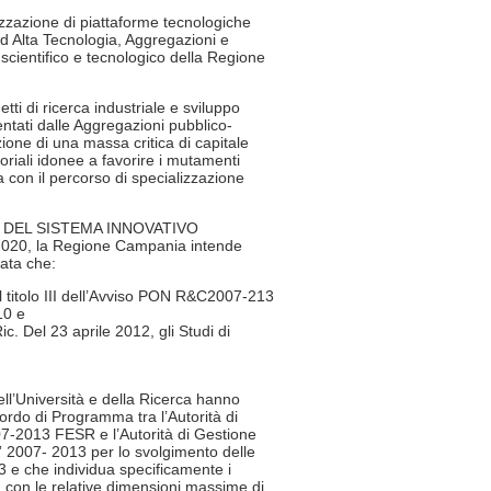
izzazione di piattaforme tecnologiche
ad Alta Tecnologia, Aggregazioni e
 scientifico e tecnologico della Regione
tti di ricerca industriale e sviluppo
ntati dalle Aggregazioni pubblico-
zione di una massa critica di capitale
toriali idonee a favorire i mutamenti
con il percorso di specializzazione
NTO DEL SISTEMA INNOVATIVO
20, la Regione Campania intende
vata che:
ul titolo III dell’Avviso PON R&C2007-213
10 e
c. Del 23 aprile 2012, gli Studi di
dell’Università e della Ricerca hanno
cordo di Programma tra l’Autorità di
-2013 FESR e l’Autorità di Gestione
 2007- 2013 per lo svolgimento delle
3 e che individua specificamente i
 con le relative dimensioni massime di