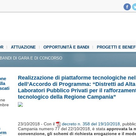
OR
ATTUAZIONE
OPPORTUNITÀ E BANDI
PROGETTI E BENEF
BANDI DI GARA E DI CONCORSO
Realizzazione di piattaforme tecnologiche nel
one
lla
dell’Accordo di Programma: “Distretti ad Alt
scati
Laboratori Pubblico Privati per il rafforzament
tecnologico della Regione Campania”
one
embre
23/10/2018 - Con il
decreto n. 358 del 19/10/2018
, pubbli
a
Campania numero 77 del 22/10/2018, è stata
approvata la 
orm
convenzione, gli schemi di richiesta erogazione e il mode