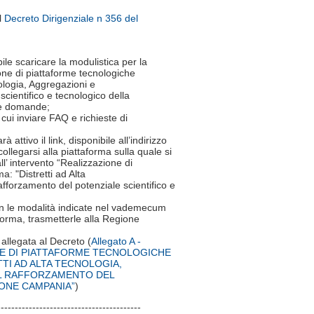
l
Decreto Dirigenziale n 356 del
ile scaricare la modulistica per la
ione di piattaforme tecnologiche
ologia, Aggregazioni e
scientifico e tecnologico della
le domande;
 cui inviare FAQ e richieste di
à attivo il link, disponibile all’indirizzo
collegarsi alla piattaforma sulla quale si
l’ intervento “Realizzazione di
: "Distretti ad Alta
afforzamento del potenziale scientifico e
con le modalità indicate nel vademecum
forma, trasmetterle alla Regione
allegata al Decreto (
Allegato A -
NE DI PIATTAFORME TECNOLOGICHE
TI AD ALTA TECNOLOGIA,
IL RAFFORZAMENTO DEL
ONE CAMPANIA”
)
-----------------------------------------