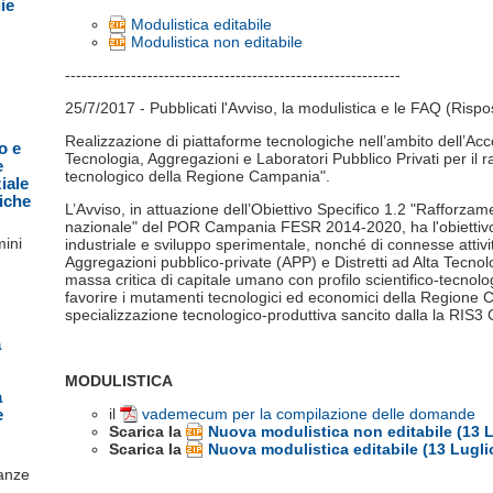
gie
Modulistica editabile
Modulistica non editabile
-------------------------------------------------------------
25/7/2017 - Pubblicati l'Avviso, la modulistica e le FAQ (Rispost
Realizzazione di piattaforme tecnologiche nell’ambito dell’Acc
o e
Tecnologia, Aggregazioni e Laboratori Pubblico Privati per il r
e
tecnologico della Regione Campania".
iale
giche
L’Avviso, in attuazione dell’Obiettivo Specifico 1.2 "Rafforza
nazionale" del POR Campania FESR 2014-2020, ha l'obiettivo 
mini
industriale e sviluppo sperimentale, nonché di connesse attivi
Aggregazioni pubblico-private (APP) e Distretti ad Alta Tecnol
massa critica di capitale umano con profilo scientifico-tecnolog
favorire i mutamenti tecnologici ed economici della Regione 
specializzazione tecnologico-produttiva sancito dalla la RIS
a
MODULISTICA
a
e
il
vademecum per la compilazione delle domande
Scarica la
Nuova modulistica non editabile (13 L
Scarica la
Nuova modulistica editabile (13 Lugli
tanze