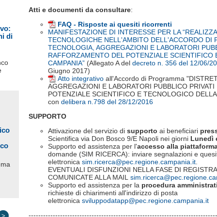
Atti e documenti da consultare
:
FAQ - Risposte ai quesiti ricorrenti
ivo:
MANIFESTAZIONE DI INTERESSE PER LA “REALIZZ
i di
TECNOLOGICHE NELL'AMBITO DELL'ACCORDO DI P
TECNOLOGIA, AGGREGAZIONI E LABORATORI PUBBL
RAFFORZAMENTO DEL POTENZIALE SCIENTIFICO 
nco
CAMPANIA”
(Allegato A del
decreto n. 356 del 12/06/2
e
Giugno 2017)
Atto integrativo
all'Accordo di Programma "DISTR
AGGREGAZIONI E LABORATORI PUBBLICO PRIVATI
POTENZIALE SCIENTIFICO E TECNOLOGICO DELLA 
con
delibera n.798 del 28/12/2016
SUPPORTO
ico
Attivazione del servizio di
supporto
ai beneficiari
press
Scientifica via Don Bosco 9/E Napoli nei giorni
Lunedì e
ico
Supporto ed assistenza per l'
accesso alla piattaform
domande (SIM RICERCA): inviare segnalazioni e quesiti a
elettronica
sim.ricerca@pec.regione.campania.it
.
ema
EVENTUALI DISFUNZIONI NELLA FASE DI REGIST
COMUNICATE ALLA MAIL
sim.ricerca@pec.regione.ca
Supporto ed assistenza per la
procedura amministrat
richieste di chiarimenti all'indirizzo di posta
elettronica
sviluppodatapp@pec.regione.campania.it
-----------------------------------------------------------------------------
>