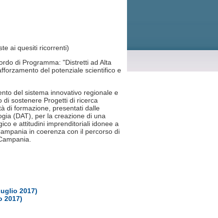
e ai quesiti ricorrenti)
ordo di Programma: "Distretti ad Alta
afforzamento del potenziale scientifico e
mento del sistema innovativo regionale e
di sostenere Progetti di ricerca
tà di formazione, presentati dalle
ogia (DAT), per la creazione di una
ico e attitudini imprenditoriali idonee a
Campania in coerenza con il percorso di
3 Campania.
uglio 2017)
o 2017)