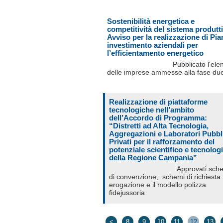
Sostenibilità energetica e
competitività del sistema produtt
Avviso per la realizzazione di Pian
investimento aziendali per
l’efficientamento energetico
Pubblicato l'ele
delle imprese ammesse alla fase du
Realizzazione di piattaforme
tecnologiche nell’ambito
dell’Accordo di Programma:
“Distretti ad Alta Tecnologia,
Aggregazioni e Laboratori Pubbl
Privati per il rafforzamento del
potenziale scientifico e tecnolog
della Regione Campania”
Approvati sch
di convenzione, schemi di richiesta
erogazione e il modello polizza
fidejussoria
<
8
9
10
11
12
13