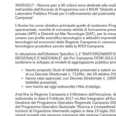
30/05/2017 - Risorse pari a 66 milioni sono dedicate alla real
nell’ambito dell’Accordo di Programma con il MIUR “Distretti 
Laboratori Pubblico Privati per il rafforzamento del potenziale
Campania”.
L’Avviso ha come obiettivo principale quello di sostenere Proge
sperimentale, nonché di connesse attività di formazione prese
private (APP) e Distretti ad Alta Tecnologia (DAT), per la crea
umano con profilo scientifico-tecnologico e attitudini imprendi
tecnologici ed economici della Regione Campania in coerenza 
tecnologico-produttiva sancito dalla la RIS3 Campania.
In attuazione dell’Obiettivo Specifico 1.2 “RAFFORZAME
REGIONALE E NAZIONALE” del Por Campania FESR 2014-20
sostenere lo sviluppo di modelli di aggregazione pubblico-pri
hanno proposto Studi di fattibilità presentati a valere s
di cui Decreto Direttoriale n. 713/Ric. del 29 ottobre 20
hanno visto approvati, con Decreto Direttoriale n. 190/Ri
fattibilità presentati,
non hanno ad oggi sottoscritto l’Atto d’obbligo.
A tal fine la Regione Campania e il Ministero dell'Istruzione, 
sottoscritto in data 6 Febbraio 2017 un Atto Integrativo all’Ac
Gestione del Programma Operativo Regionale Campania 2007
del Programma Operativo Nazionale “Ricerca e Competitività”
funzioni di Organismo Intermedio siglato in data 23 luglio 201
singoli progetti che vengono trasmessi alla regione Campania