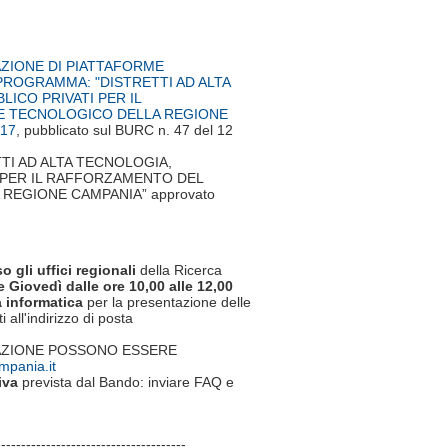
AZIONE DI PIATTAFORME
ROGRAMMA: "DISTRETTI AD ALTA
ICO PRIVATI PER IL
E TECNOLOGICO DELLA REGIONE
017
, pubblicato sul BURC n. 47 del 12
ETTI AD ALTA TECNOLOGIA,
 PER IL RAFFORZAMENTO DEL
REGIONE CAMPANIA” approvato
o gli uffici regionali
della Ricerca
 Giovedì dalle ore 10,00 alle 12,00
a informatica
per la presentazione delle
ll'indirizzo di posta
RAZIONE POSSONO ESSERE
mpania.it
iva
prevista dal Bando: inviare FAQ e
--------------------------------------