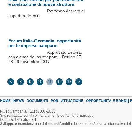
e costruzione di nuove strutture
Revocato decreto di
riapertura termini
Forum Italia-Germania: opportunità
per le imprese campane
Approvato Decreto
con elenco dei partecipanti - Berlino 27-
28-29 novembre 2017
<
8
9
10
11
12
13
>
HOME
NEWS
DOCUMENTI
POR
ATTUAZIONE
OPPORTUNITÀ E BANDI
P
P.O.R Campania FESR 2007-2013
Sito realizzato con il cofinanziamento dell'Unione Europea
Obiettivo Operativo 7.1
Sviluppo e manutenzione del sito nell’ambito del contratto Sistema Informativo d