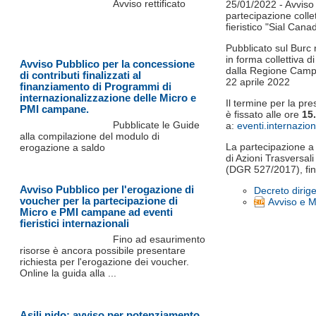
Avviso rettificato
25/01/2022 - Avviso 
partecipazione colle
fieristico "Sial Can
Pubblicato sul Burc 
in forma collettiva d
Avviso Pubblico per la concessione
dalla Regione Campan
di contributi finalizzati al
22 aprile 2022
finanziamento di Programmi di
internazionalizzazione delle Micro e
Il termine per la pr
PMI campane.
è fissato alle ore
15.
Pubblicate le Guide
a:
eventi.internazio
alla compilazione del modulo di
La partecipazione a 
erogazione a saldo
di Azioni Trasversal
(DGR 527/2017), fi
Avviso Pubblico per l'erogazione di
Decreto dirig
voucher per la partecipazione di
Avviso e M
Micro e PMI campane ad eventi
fieristici internazionali
Fino ad esaurimento
risorse è ancora possibile presentare
richiesta per l'erogazione dei voucher.
Online la guida alla ...
Asili nido: avviso per potenziamento