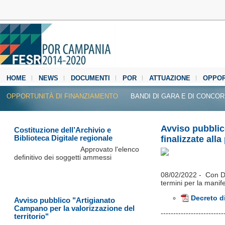
HOME
NEWS
DOCUMENTI
POR
ATTUAZIONE
OPPOR
MEDIA CENTER
OPPORTUNITÀ DI FINANZIAMENTO
BANDI DI GARA E DI CONCO
Avviso pubblic
Costituzione dell’Archivio e
Biblioteca Digitale regionale
finalizzate all
Approvato l'elenco
definitivo dei soggetti ammessi
08/02/2022 - Con De
termini per la mani
Decreto di
Avviso pubblico "Artigianato
Campano per la valorizzazione del
​------------------------
territorio"