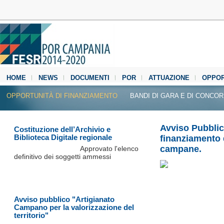
HOME
NEWS
DOCUMENTI
POR
ATTUAZIONE
OPPOR
MEDIA CENTER
OPPORTUNITÀ DI FINANZIAMENTO
BANDI DI GARA E DI CONCO
Avviso Pubblico
Costituzione dell’Archivio e
Biblioteca Digitale regionale
finanziamento 
campane.
Approvato l'elenco
definitivo dei soggetti ammessi
Avviso pubblico "Artigianato
Campano per la valorizzazione del
territorio"