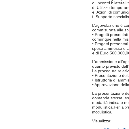
c. Incontri bilaterali
d. Utilizzo temporan
e. Azioni di comunic
f. Supporto specialis
L’agevolazione è co
commisurata alle sp
• Progetti presenta
comunque nella mis
• Progetti presentat
spese ammesse e co
e di Euro 500.000,00
L’ammissione all’age
quanto previsto dall
La procedura relativa
• Presentazione del
• Istruttoria di ammis
• Approvazione dell
La presentazione del
domanda stessa, escl
modalità indicate ne
modulistica.P
er la p
modulistica.
Visualizza: