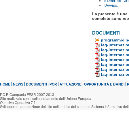
Il Decreto Dir
l'Avviso
.
La presente è una 
complete sono rep
DOCUMENTI
programmi-lin
faq-internazio
faq-internazio
faq-internazio
faq-internazio
faq-internazio
faq-internazio
faq-internazio
HOME
NEWS
DOCUMENTI
POR
ATTUAZIONE
OPPORTUNITÀ E BANDI
P
P.O.R Campania FESR 2007-2013
Sito realizzato con il cofinanziamento dell'Unione Europea
Obiettivo Operativo 7.1
Sviluppo e manutenzione del sito nell’ambito del contratto Sistema Informativo d