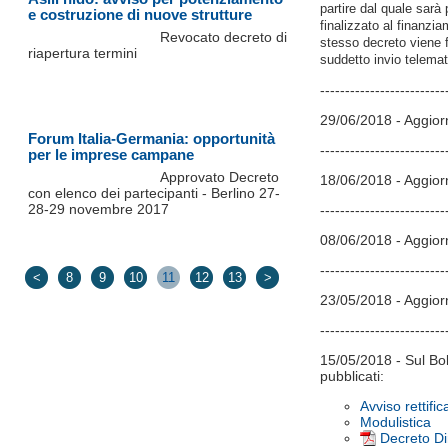
partire dal quale sarà
e costruzione di nuove strutture
finalizzato al finanzi
Revocato decreto di
stesso decreto viene f
riapertura termini
suddetto invio telemat
-------------------------
29/06/2018 - Aggior
Forum Italia-Germania: opportunità
-------------------------
per le imprese campane
Approvato Decreto
18/06/2018 - Aggior
con elenco dei partecipanti - Berlino 27-
28-29 novembre 2017
-------------------------
08/06/2018 - Aggior
-------------------------
<
8
9
10
11
12
13
>
23/05/2018 - Aggior
-------------------------
15/05/2018 - Sul Bo
pubblicati:
Avviso rettific
Modulistica
Decreto Di