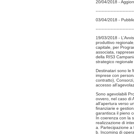
20/04/2018 - Aggior
-------------------------
03/04/2018 - Pubbli
-------------------------
19/03/2018 - L’Avvis
produttivo regionale
capitale, per Progra
associata, rappresent
della RIS3 Campania 
strategico regionale
Destinatari sono le M
imprese con personal
contratto), Consorzi
accesso all’agevolazi
Sono agevolabili Pro
ovvero, nel caso di 
all’apertura verso un
finanziarie e gestio
garantisca il pieno c
In coerenza con la s
realizzazione di inte
a. Partecipazione a f
b. Incoming di opera