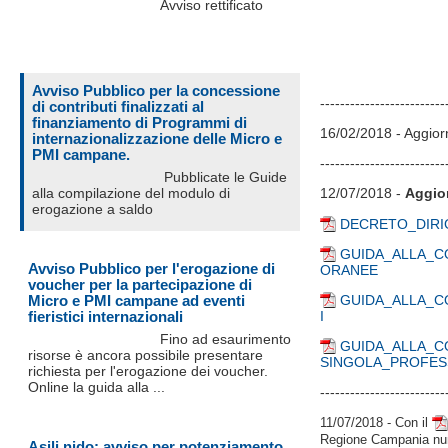
Avviso rettificato
Avviso Pubblico per la concessione
-------------------------
di contributi finalizzati al
finanziamento di Programmi di
16/02/2018 - Aggior
internazionalizzazione delle Micro e
PMI campane.
-------------------------
Pubblicate le Guide
alla compilazione del modulo di
12/07/2018 -
Aggio
erogazione a saldo
DECRETO_DIRIG
GUIDA_ALLA_C
Avviso Pubblico per l'erogazione di
ORANEE
voucher per la partecipazione di
Micro e PMI campane ad eventi
GUIDA_ALLA_C
fieristici internazionali
I
Fino ad esaurimento
GUIDA_ALLA_C
risorse è ancora possibile presentare
SINGOLA_PROFES
richiesta per l'erogazione dei voucher.
Online la guida alla ...
-------------------------
11/07/2018 - Con il
Regione Campania nu
Asili nido: avviso per potenziamento