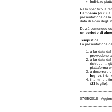
Indirizzo pia
Nello specifico la ret
Campania
(di cui a
presentazione della
data di avvio degli in
Dovrà comunque ess
un periodo di alme
Tempistica
La presentazione del
a far data dal
provvedono a r
a far data da
richiedenti, g
piattaforma w
a decorrere d
luglio
), i ric
il termine ult
(
23 luglio
).
-------------------------
07/05/2018 - Aggior
-------------------------