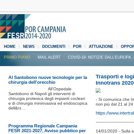
HOME
NEWS
DOCUMENTI
POR
ATTUAZIONE
OPPOR
MEDIA CENTER
PRIMO PIANO
MAIL ALERT
COVID-19: NOTIZIE DALL'EUROPA
Trasporti e log
Al Santobono nuove tecnologie per la
chirurgia dell'orecchio
Innotrans 2020
All’Ospedale
Santobono di Napoli gli interventi di
chirurgia protesica degli impianti cocleari
- Si comunica che In
e di chirurgia mininvasiva ed endoscopica
non più dal 21 al 24
dell&rs ...
https://www.intertr
-------------------------
Programma Regionale Campania
FESR 2021-2027, Avviso pubblico per
14/01/2020 - Sulla 