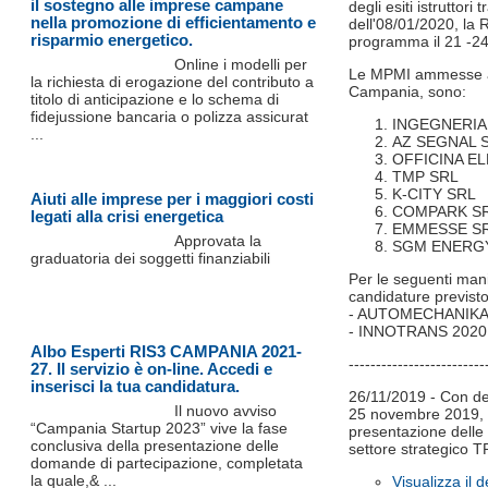
il sostegno alle imprese campane
degli esiti istrutto
nella promozione di efficientamento e
dell'08/01/2020, 
risparmio energetico.
programma il 21 -24
Online i modelli per
Le MPMI ammesse a p
la richiesta di erogazione del contributo a
Campania, sono:
titolo di anticipazione e lo schema di
fidejussione bancaria o polizza assicurat
INGEGNERIA 
...
AZ SEGNAL 
OFFICINA E
TMP SRL
K-CITY SRL
Aiuti alle imprese per i maggiori costi
COMPARK S
legati alla crisi energetica
EMMESSE S
Approvata la
SGM ENERG
graduatoria dei soggetti finanziabili
Per le seguenti mani
candidature previsto 
- AUTOMECHANIKA F
- INNOTRANS 2020, 
Albo Esperti RIS3 CAMPANIA 2021-
-------------------------
27. Il servizio è on-line. Accedi e
inserisci la tua candidatura.
26/11/2019 - Con de
Il nuovo avviso
25 novembre 2019, 
“Campania Startup 2023” vive la fase
presentazione delle 
conclusiva della presentazione delle
settore strategico
domande di partecipazione, completata
la quale,& ...
Visualizza il 