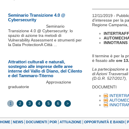
________________
Seminario Transizione 4.0 @
12/11/2019 - Pubbli
Cybersecurity
d'interesse per la pa
Regione Campania, a
Seminario
Transizione 4.0 @ Cybersecurity: lo
INTERTRAF
spazio di azione tra metodi di
AUTOMECHA
Vulnerability Assessment e strumenti per
INNOTRANS
la Data ProtectionA Città ...
Il termine è per la p
è fissato alle
ore 13
Attrattori culturali e naturali,
sostegno alle imprese delle aree
La partecipazione a 
interne del Vallo di Diano, del Cilento
di Azioni Trasversal
e del Tammaro-Titerno
(D.G.R. 527/2017),
Approvazione
graduatorie
DOCUMENTI
INTERTRAF
AUTOMECH
1
2
3
4
5
6
>
INNOTRAN
HOME
NEWS
DOCUMENTI
POR
ATTUAZIONE
OPPORTUNITÀ E BANDI
P