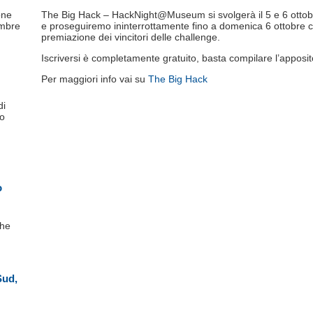
one
The Big Hack – HackNight@Museum si svolgerà il 5 e 6 ottobr
embre
e proseguiremo ininterrottamente fino a domenica 6 ottobre co
premiazione dei vincitori delle challenge.
Iscriversi è completamente gratuito, basta compilare l’apposi
Per maggiori info vai su
The Big Hack
di
lo
o
che
Sud,