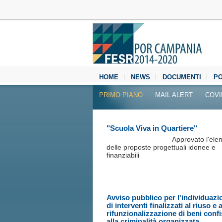
HOME
NEWS
DOCUMENTI
P
MEDIA CENTER
PRIMO PIANO
MAIL ALERT
COVI
"Scuola Viva in Quartiere"
Approvato l'ele
delle proposte progettuali idonee e
finanziabili
Avviso pubblico per l'individuazi
di interventi finalizzati al riuso e a
rifunzionalizzazione di beni confi
alla criminalità organizzata