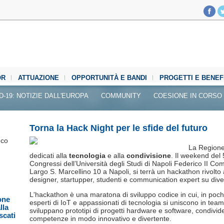
OR
ATTUAZIONE
OPPORTUNITÀ E BANDI
PROGETTI E BENEF
D-19: NOTIZIE DALL'EUROPA
COMMUNITY
COESIONE IN CORSO
Torna la Hack Night per le sfide del futuro
nco
La Region
dedicati alla
tecnologia
e alla
condivisione
. Il weekend del 
Congressi dell’Università degli Studi di Napoli Federico II Co
Largo S. Marcellino 10 a Napoli, si terrà un hackathon rivolto 
designer, startupper, studenti e communication expert su div
L'hackathon è una maratona di sviluppo codice in cui, in poch
one
esperti di IoT e appassionati di tecnologia si uniscono in team 
lla
sviluppano prototipi di progetti hardware e software, condivid
scati
competenze in modo innovativo e divertente.