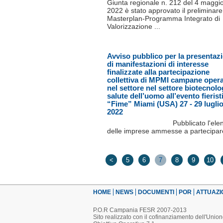
Giunta regionale n. 212 del 4 maggi
2022 è stato approvato il preliminare
Masterplan-Programma Integrato di
Valorizzazione ...
Avviso pubblico per la presentaz
di manifestazioni di interesse
finalizzate alla partecipazione
collettiva di MPMI campane opera
nel settore nel settore biotecnolo
salute dell’uomo all’evento fierist
“Fime” Miami (USA) 27 - 29 lugli
2022
Pubblicato l'ele
delle imprese ammesse a partecipar
<
5
6
7
8
9
10
HOME
NEWS
DOCUMENTI
POR
ATTUAZI
P.O.R Campania FESR 2007-2013
Sito realizzato con il cofinanziamento dell'Uni