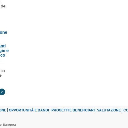
o
 del
ione
nti
gie e
ico
o
nco
e
>
ONE
OPPORTUNITÀ E BANDI
PROGETTI E BENEFICIARI
VALUTAZIONE
CO
one Europea