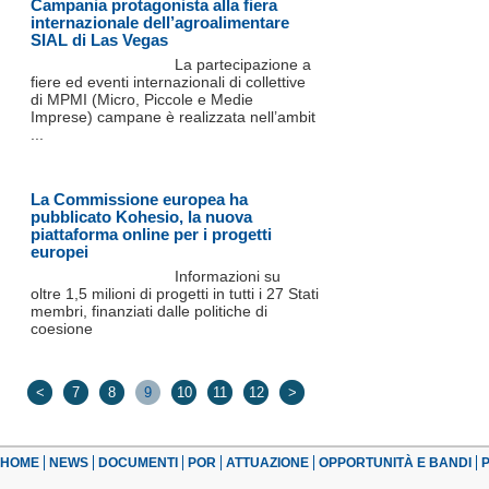
Campania protagonista alla fiera
internazionale dell’agroalimentare
SIAL di Las Vegas
La partecipazione a
fiere ed eventi internazionali di collettive
di MPMI (Micro, Piccole e Medie
Imprese) campane è realizzata nell’ambit
...
La Commissione europea ha
pubblicato Kohesio, la nuova
piattaforma online per i progetti
europei
Informazioni su
oltre 1,5 milioni di progetti in tutti i 27 Stati
membri, finanziati dalle politiche di
coesione
<
7
8
9
10
11
12
>
HOME
NEWS
DOCUMENTI
POR
ATTUAZIONE
OPPORTUNITÀ E BANDI
P