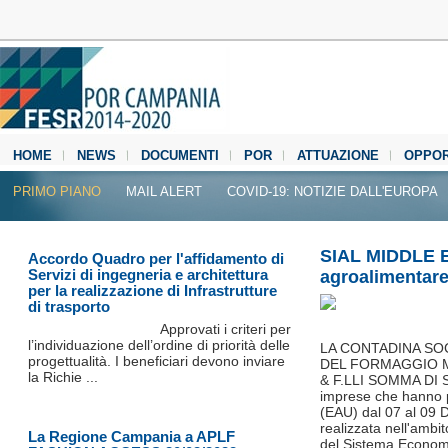
HOME
NEWS
DOCUMENTI
POR
ATTUAZIONE
OPPOR
MEDIA CENTER
PRIMO PIANO
MAIL ALERT
COVID-19: NOTIZIE DALL'EUROPA
SIAL MIDDLE EA
Accordo Quadro per l'affidamento di
Servizi di ingegneria e architettura
agroalimentar
per la realizzazione di Infrastrutture
di trasporto
Approvati i criteri per
l’individuazione dell’ordine di priorità delle
LA CONTADINA SOC
progettualità. I beneficiari devono inviare
DEL FORMAGGIO M
la Richie ...
& F.LLI SOMMA DI
imprese che hanno p
(EAU) dal 07 al 09 
realizzata nell'ambi
La Regione Campania a APLF
del Sistema Economi