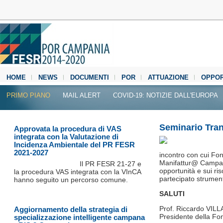
HOME
NEWS
DOCUMENTI
POR
ATTUAZIONE
OPPOR
MEDIA CENTER
PRIMO PIANO
MAIL ALERT
COVID-19: NOTIZIE DALL'EUROPA
Seminario Tran
Approvata la procedura di VAS
integrata con la Valutazione di
Incidenza Ambientale del PR FESR
2021-2027
incontro con cui Fon
Manifattur@ Campania
Il PR FESR 21‐27 e
opportunità e sui ri
la procedura VAS integrata con la VInCA
partecipato strumenti
hanno seguito un percorso comune.
SALUTI
Prof. Riccardo VILL
Aggiornamento della strategia di
Presidente della Fon
specializzazione intelligente campana