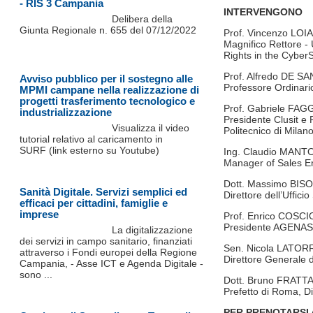
- RIS 3 Campania
INTERVENGONO
Delibera della
Giunta Regionale n. 655 del 07/12/2022
Prof. Vincenzo LOIA
Magnifico Rettore -
Rights in the Cyber
Prof. Alfredo DE S
Avviso pubblico per il sostegno alle
Professore Ordinari
MPMI campane nella realizzazione di
progetti trasferimento tecnologico e
Prof. Gabriele FAG
industrializzazione
Presidente Clusit e 
Visualizza il video
Politecnico di Milan
tutorial relativo al caricamento in
SURF (link esterno su Youtube)
Ing. Claudio MANT
Manager of Sales E
Dott. Massimo BI
Sanità Digitale. Servizi semplici ed
Direttore dell’Uffic
efficaci per cittadini, famiglie e
imprese
Prof. Enrico COSCI
Presidente AGENAS -
La digitalizzazione
dei servizi in campo sanitario, finanziati
Sen. Nicola LATOR
attraverso i Fondi europei della Regione
Direttore Generale d
Campania, - Asse ICT e Agenda Digitale -
sono ...
Dott. Bruno FRATTA
Prefetto di Roma, D
PER PRENOTARSI 