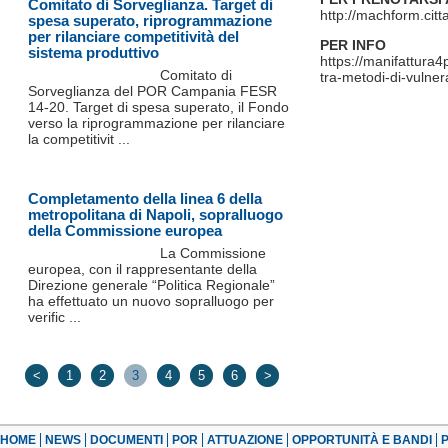
Comitato di Sorveglianza. Target di
http://machform.cit
spesa superato, riprogrammazione
per rilanciare competitività del
PER INFO
sistema produttivo
https://manifattura4
Comitato di
tra-metodi-di-vulner
Sorveglianza del POR Campania FESR
14-20. Target di spesa superato, il Fondo
verso la riprogrammazione per rilanciare
la competitivit ...
Completamento della linea 6 della
metropolitana di Napoli, sopralluogo
della Commissione europea
La Commissione
europea, con il rappresentante della
Direzione generale “Politica Regionale”
ha effettuato un nuovo sopralluogo per
verific ...
<
1
2
3
4
5
6
>
HOME
NEWS
DOCUMENTI
POR
ATTUAZIONE
OPPORTUNITÀ E BANDI
P