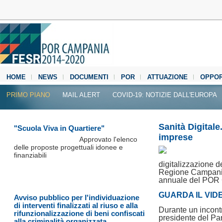
HOME
NEWS
DOCUMENTI
POR
ATTUAZIONE
OPPOR
MEDIA CENTER
PRIMO PIANO
MAIL ALERT
COVID-19: NOTIZIE DALL'EUROPA
Sanità Digitale.
"Scuola Viva in Quartiere"
imprese
Approvato l'elenco
delle proposte progettuali idonee e
finanziabili
digitalizzazione de
Regione Campania,
annuale del POR
GUARDA IL VID
Avviso pubblico per l'individuazione
di interventi finalizzati al riuso e alla
Durante un incont
rifunzionalizzazione di beni confiscati
presidente del Pa
alla criminalità organizzata