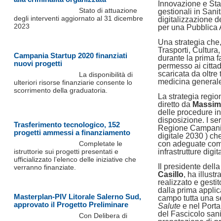
Innovazione e Sta
Stato di attuazione
gestionali in Sani
degli interventi aggiornato al 31 dicembre
digitalizzazione d
2023
per una Pubblica A
Una strategia che, 
Trasporti, Cultura
Campania Startup 2020 finanziati
durante la prima
nuovi progetti
permesso ai cittadi
scaricata da oltre 
La disponibilità di
medicina general
ulteriori risorse finanziarie consente lo
scorrimento della graduatoria.
La strategia regio
diretto da
Massim
delle procedure in
disposizione. I ser
Trasferimento tecnologico, 152
Regione Campania 
progetti ammessi a finanziamento
digitale 2030 ) che
Completate le
con adeguate compe
istruttorie sui progetti presentati e
infrastrutture digita
ufficializzato l’elenco delle iniziative che
Il presidente del
verranno finanziate.
Casillo
, ha illustr
realizzato e gesti
dalla prima appli
Masterplan-PIV Litorale Salerno Sud,
campo tutta una se
approvato il Progetto Preliminare
Salute
e nel Port
del Fascicolo sani
Con Delibera di