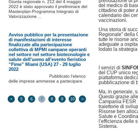
prenotazione di pr
Giunta regionale n. 212 del 4 maggio
del medico di bas
2022 è stato approvato il preliminare del
cittadino di poter 
Masterplan-Programma Integrato di
calendario dei cen
Valorizzazione ...
vaccinazioni.
Una storia di succ
Regionale” della
Avviso pubblico per la presentazione
tutte le risorse an
di manifestazioni di interesse
adeguate a ospitar
finalizzate alla partecipazione
lodato la strateg
collettiva di MPMI campane operanti
nel settore nel settore biotecnologie e
salute dell’uomo all’evento fieristico
“Fime” Miami (USA) 27 - 29 luglio
I servizi di
SINFO
2022
del CUP unico regi
Pubblicato l'elenco
piattaforma dedicat
delle imprese ammesse a partecipare
pubblicazione di b
Ma, in generale, sa
Questo grazie all
<
5
6
7
8
9
10
>
Campania FESR 
traiettorie di svil
Risorse ben allo
Salute e Coordinam
l’efficienza delle
Sistema.