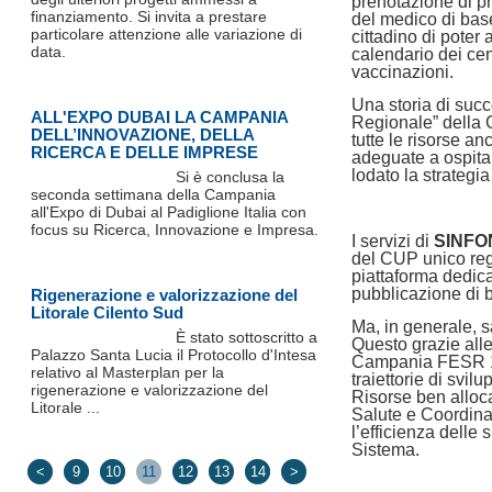
prenotazione di pr
finanziamento. Si invita a prestare
del medico di bas
particolare attenzione alle variazione di
cittadino di poter 
data.
calendario dei cen
vaccinazioni.
Una storia di succ
ALL'EXPO DUBAI LA CAMPANIA
Regionale” della
DELL’INNOVAZIONE, DELLA
tutte le risorse an
RICERCA E DELLE IMPRESE
adeguate a ospitar
lodato la strateg
Si è conclusa la
seconda settimana della Campania
all'Expo di Dubai al Padiglione Italia con
focus su Ricerca, Innovazione e Impresa.
I servizi di
SINFO
del CUP unico regi
piattaforma dedicat
pubblicazione di b
Rigenerazione e valorizzazione del
Litorale Cilento Sud
Ma, in generale, sa
È stato sottoscritto a
Questo grazie all
Palazzo Santa Lucia il Protocollo d'Intesa
Campania FESR 
relativo al Masterplan per la
traiettorie di svil
rigenerazione e valorizzazione del
Risorse ben allo
Litorale ...
Salute e Coordinam
l’efficienza delle
Sistema.
<
9
10
11
12
13
14
>