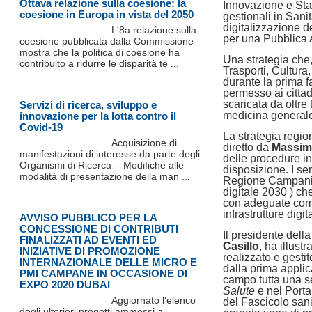
Ottava relazione sulla coesione: la
Innovazione e Sta
coesione in Europa in vista del 2050
gestionali in Sani
digitalizzazione d
L'8a relazione sulla
per una Pubblica A
coesione pubblicata dalla Commissione
mostra che la politica di coesione ha
Una strategia che, 
contribuito a ridurre le disparità te ...
Trasporti, Cultura
durante la prima
permesso ai cittadi
scaricata da oltre 
Servizi di ricerca, sviluppo e
medicina general
innovazione per la lotta contro il
Covid-19
La strategia regio
Acquisizione di
diretto da
Massim
manifestazioni di interesse da parte degli
delle procedure in
Organismi di Ricerca - Modifiche alle
disposizione. I ser
modalità di presentazione della man ...
Regione Campania 
digitale 2030 ) che
con adeguate compe
infrastrutture digita
AVVISO PUBBLICO PER LA
CONCESSIONE DI CONTRIBUTI
Il presidente del
FINALIZZATI AD EVENTI ED
Casillo
, ha illustr
INIZIATIVE DI PROMOZIONE
realizzato e gesti
INTERNAZIONALE DELLE MICRO E
dalla prima appli
PMI CAMPANE IN OCCASIONE DI
campo tutta una se
EXPO 2020 DUBAI
Salute
e nel Port
Aggiornato l'elenco
del Fascicolo sani
degli ulteriori progetti ammessi a