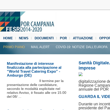
HOME
NEWS
DOCUMENTI
POR
ATTUAZIONE
OPPOR
MEDIA CENTER
PRIMO PIANO
MAIL ALERT
COVID-19: NOTIZIE DALL'EUROPA
Sanità Digitale.
Manifestazione di interesse
finalizzata alla partecipazione al
imprese
“World Travel Catering Expo” -
Amburgo (DE)
Il termine per la
digitalizzazione de
presentazione delle candidature,
Regione Campania,
secondo le modalità esplicitate nel
annuale del POR
relativo Avviso, è fissato alle ore 15.00
del 08/ ...
GUARDA IL VID
Durante un incont
presidente del Pa