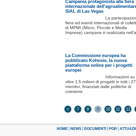
Campania protagonista alla fiera
internazionale dell’agroalimentar
SIAL di Las Vegas
La partecipazio
fiere ed eventi internazionali di collet
di MPMI (Micro, Piccole e Medie
Imprese) campane è realizzata nell’
...
La Commissione europea ha
pubblicato Kohesio, la nuova
piattaforma online per i progetti
europei
Informazioni su
oltre 1,5 milioni di progetti in tutti i 27
membri, finanziati dalle politiche di
coesione
<
7
8
9
10
11
12
HOME
NEWS
DOCUMENTI
POR
ATTUAZI