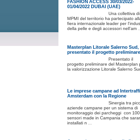
FASHION ACCESS 30/03/2022-
01/04/2022 DUBAI (UAE)
Una collettiva d
MPMI del territorio ha partecipato all
fiera internazionale leader per l'indus
della pelle e degli accessori nell'am .
Masterplan Litorale Salerno Sud,
presentato il progetto preliminar
Presentato il
progetto preliminare del Masterplan 
la valorizzazione Litorale Salerno Su
Le imprese campane ad Intertraff
Amsterdam con la Regione
Sinergia tra pic
aziende campane per un sistema di
monitoraggio dei parcheggi con 100
sensori made in Campania che sara
installati n ...