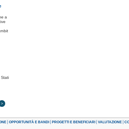
e
ne a
tive
ambit
 Stati
>
ONE
OPPORTUNITÀ E BANDI
PROGETTI E BENEFICIARI
VALUTAZIONE
CO