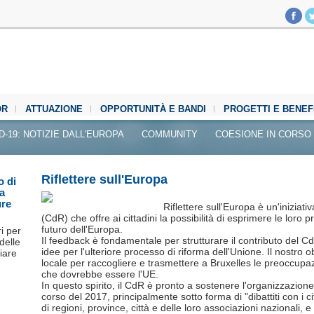
OR
ATTUAZIONE
OPPORTUNITÀ E BANDI
PROGETTI E BENEF
D-19: NOTIZIE DALL'EUROPA
COMMUNITY
COESIONE IN CORSO
Riflettere sull'Europa
o di
ra
ure
Riflettere sull'Europa è un'iniziat
(CdR) che offre ai cittadini la possibilità di esprimere le loro p
futuro dell'Europa.
ri per
Il feedback è fondamentale per strutturare il contributo del CdR
 delle
idee per l'ulteriore processo di riforma dell'Unione. Il nostro obi
viare
locale per raccogliere e trasmettere a Bruxelles le preoccupazi
che dovrebbe essere l'UE.
In questo spirito, il CdR è pronto a sostenere l'organizzazione 
corso del 2017, principalmente sotto forma di "dibattiti con i ci
di regioni, province, città e delle loro associazioni nazionali, e 