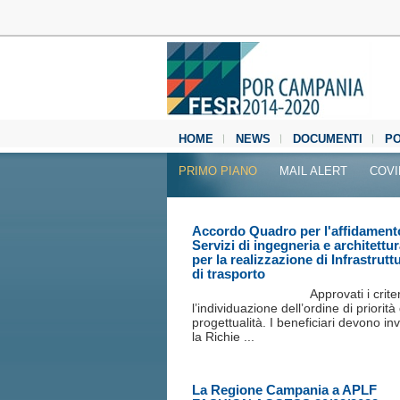
HOME
NEWS
DOCUMENTI
P
MEDIA CENTER
PRIMO PIANO
MAIL ALERT
COVI
Accordo Quadro per l'affidament
Servizi di ingegneria e architettu
per la realizzazione di Infrastrutt
di trasporto
Approvati i crite
l’individuazione dell’ordine di priorità
progettualità. I beneficiari devono in
la Richie ...
La Regione Campania a APLF