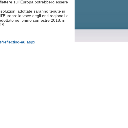
 Riflettere sull'Europa potrebbero essere
 risoluzioni adottate saranno tenute in
l'Europa: la voce degli enti regionali e
à adottato nel primo semestre 2018, in
019.
s/reflecting-eu.aspx