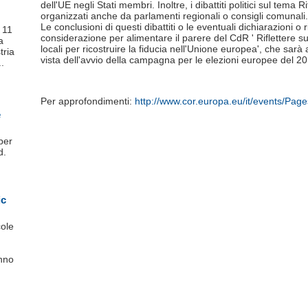
dell'UE negli Stati membri. Inoltre, i dibattiti politici sul tema
organizzati anche da parlamenti regionali o consigli comunali.
Le conclusioni di questi dibattiti o le eventuali dichiarazioni o
i 11
considerazione per alimentare il parere del CdR ' Riflettere sul
a
locali per ricostruire la fiducia nell'Unione europea', che sar
tria
vista dell'avvio della campagna per le elezioni europee del 2
..
Per approfondimenti:
http://www.cor.europa.eu/it/events/Page
e
per
d.
ic
cole
nno