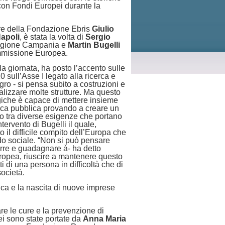
con Fondi Europei durante la
ore della Fondazione Ebris
Giulio
apoli
, è stata la volta di
Sergio
egione Campania e
Martin Bugelli
mmissione Europea.
la giornata, ha posto l’accento sulle
ll’Asse I legato alla ricerca e
ro - si pensa subito a costruzioni e
alizzare molte strutture. Ma questo
ogiche è capace di mettere insieme
erca pubblica provando a creare un
ro tra diverse esigenze che portano
tervento di Bugelli il quale,
 il difficile compito dell’Europa che
ondo sociale. “Non si può pensare
rre e guadagnare à- ha detto
europea, riuscire a mantenere questo
ti di una persona in difficoltà che di
società.
ica e la nascita di nuove imprese
re le cure e la prevenzione di
pei sono state portate da
Anna Maria