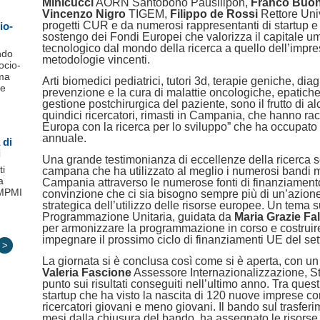
Minicucci
AORN Santobono Pausilipon,
Franco Buo
Vincenzo Nigro
TIGEM,
Filippo de Rossi
Rettore Uni
progetti CUR e da numerosi rappresentanti di startup e s
io-
sostengo dei Fondi Europei che valorizza il capitale u
tecnologico dal mondo della ricerca a quello dell’impre
ndo
metodologie vincenti.
ocio-
ma
Arti biomedici pediatrici, tutori 3d, terapie geniche, di
le
prevenzione e la cura di malattie oncologiche, epatiche 
gestione postchirurgica del paziente, sono il frutto di al
quindici ricercatori, rimasti in Campania, che hanno racc
Europa con la ricerca per lo sviluppo” che ha occupato 
annuale.
 di
i
Una grande testimonianza di eccellenze della ricerca sc
ti
campana che ha utilizzato al meglio i numerosi bandi
a
Campania attraverso le numerose fonti di finanziamento 
 MPMI
convinzione che ci sia bisogno sempre più di un’azione
strategica dell’utilizzo delle risorse europee. Un tema su
Programmazione Unitaria, guidata da
Maria Grazie Fal
per armonizzare la programmazione in corso e costruir
impegnare il prossimo ciclo di finanziamenti UE del se
>
La giornata si è conclusa così come si è aperta, con un 
Valeria Fascione
Assessore Internazionalizzazione, Sta
punto sui risultati conseguiti nell’ultimo anno. Tra ques
startup che ha visto la nascita di 120 nuove imprese co
ricercatori giovani e meno giovani. Il bando sul trasfer
mesi dalla chiusura del bando, ha assegnato le risorse 