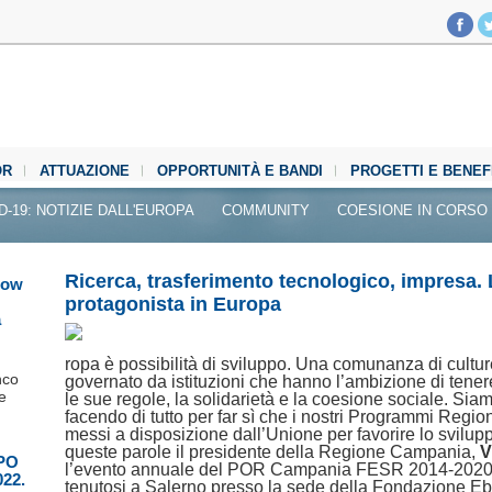
OR
ATTUAZIONE
OPPORTUNITÀ E BANDI
PROGETTI E BENEF
D-19: NOTIZIE DALL'EUROPA
COMMUNITY
COESIONE IN CORSO
Ricerca, trasferimento tecnologico, impresa
how
protagonista in Europa
a
ropa è possibilità di sviluppo. Una comunanza di cultu
nco
governato da istituzioni che hanno l’ambizione di tener
e
le sue regole, la solidarietà e la coesione sociale. Sia
facendo di tutto per far sì che i nostri Programmi Region
messi a disposizione dall’Unione per favorire lo svilup
queste parole il presidente della Regione Campania,
V
 PO
l’evento annuale del POR Campania FESR 2014-2020 d
022.
tenutosi a Salerno presso la sede della Fondazione Eb