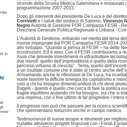
vicende della Scuola Medica Salernitana e restaurato 
programmazione 2007-2013.
olto
Dopo gli interventi del presidente De Luca e del dirett
Corrivetti
e i saluti del sindaco di Salerno,
Vincenzo N
Negro
Autorità di Gestione POR Campania FESR - R
Direzione Generale Politica Regionale e Urbana - Co
L’Autorità di Gestione, entrando nel merito del tema del
risorse impegnate dal POR Campania FESR 2014-2020 su
allo sviluppo. “Quando si pensa al FESR – ha detto Neg
ricostruzioni. Ed è vero. Con il FESR contribuiamo a re
ti in
Asse che prevede investimenti in infrastrutture tecnol
due mondi: quello dell’imprenditoria e quello della ric
percorso virtuoso di crescita”. Tema, quello dell’incont
a un risultato comune che è stato al centro anche dell’in
richiamando anche le riflessioni di De Luca, ha ricordato
NI
vuole favorire la difficile sinergia tra capitalismo e m
solo a chi ha bisogno dimenticandosi di chi deve produ
Bugelli - questo è quello che cerca di fare la politica 
fragile equilibrio aiutando chi ha bisogno, sia che si trat
una impresa, con il fine ultimo di far progredire l’intera 
al
Il progresso non può che passare per la ricerca scientif
li
che sperimentano soluzioni anche in campo medico.
prese
Testimonianze di nuove terapie e strumenti per migliora
malattie attraverso progetti finanziati con i Fondi Euro