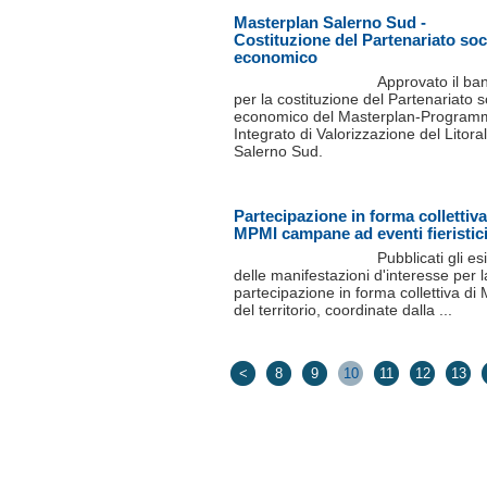
Masterplan Salerno Sud -
Costituzione del Partenariato soc
economico
Approvato il ba
per la costituzione del Partenariato s
economico del Masterplan-Program
Integrato di Valorizzazione del Litora
Salerno Sud.
Partecipazione in forma collettiva
MPMI campane ad eventi fieristic
Pubblicati gli esi
delle manifestazioni d'interesse per l
partecipazione in forma collettiva di
del territorio, coordinate dalla ...
<
8
9
10
11
12
13