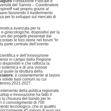
naguro
Fondazione Pascale e
versità del Sannio – Coordinatore
pinoff nati proprio grazie al
mano favorendo il trasferimento
sa per lo sviluppo sul mercato di
agnostica avanzata per la
e ginecologiche, dispositivi per la
cuni dei progetti presentati dai
ontato le loro storie nel forum “In
la parte centrale dell’evento
ientifica e dell’innovazione
 messi in campo dalla Regione
disponibili e che rafforza la
 sistemica e di una visione
l quale la struttura della
ciatore
, è costantemente al lavoro
e solide basi comuni su cui
ttennio 2021-2027.
intervento della politica regionale.
rtup e Innovazione ha fatto il
ti la chiusura del bando per le
n il coinvolgimento di 700
imento tecnologico, che in quattro
(inizialmente 45 milioni di euro poi