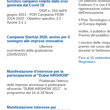
Un ulteriore riconos
turistico campano colpite dalla crisi
Federico II e con il
generata dal Covid 19
rigenerazione urbana
DGR n. 244 dell'8
dell’innovazione.
giugno 2021 - POR Campania FESR
2014-2020 - Obiettivo specifico 3.2 -
Il Polo Tecnologico 
Azione 3.2.1
un’Europa digitale.
Inoltre, il pubblico 
Premio del pubblico 
Campania StartUp 2020, avviso per il
sostegno alle imprese innovative
I vincitori delle cin
Ulteriore
premio nel corso de
scorrimento della graduatoria
durante la Settimana
(25/05/2022)
Fino al 15 settembre
Regiostars
.
Manifestazione d'interesse per la
partecipazione al "Dubai AIRSHOW"
Pubblicato l'elenco
delle imprese ammesse a partecipare
all'evento “DUBAI AIRSHOW 2021” - in
programma dal 14 al 18 Nove ...
Manifestazione interesse per