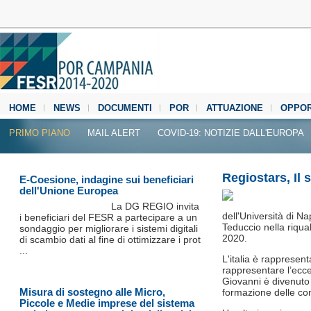
HOME
NEWS
DOCUMENTI
POR
ATTUAZIONE
OPPOR
MEDIA CENTER
PRIMO PIANO
MAIL ALERT
COVID-19: NOTIZIE DALL'EUROPA
Regiostars, Il
E-Coesione, indagine sui beneficiari
dell'Unione Europea
La DG REGIO invita
dell'Università di N
i beneficiari del FESR a partecipare a un
Teduccio nella riqual
sondaggio per migliorare i sistemi digitali
2020.
di scambio dati al fine di ottimizzare i prot
...
L'italia è rappresen
rappresentare l’ecce
Giovanni è divenuto 
Misura di sostegno alle Micro,
formazione delle com
Piccole e Medie imprese del sistema