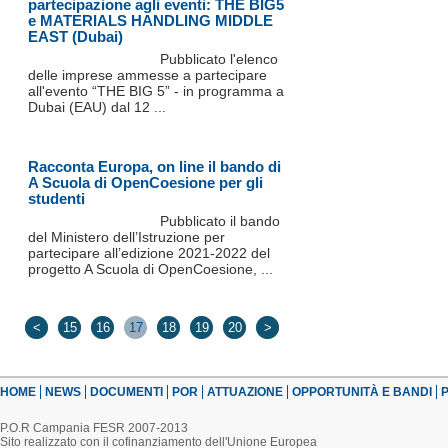
partecipazione agli eventi: THE BIG5
e MATERIALS HANDLING MIDDLE
EAST (Dubai)
Pubblicato l'elenco
delle imprese ammesse a partecipare
all'evento “THE BIG 5” - in programma a
Dubai (EAU) dal 12 ...
Racconta Europa, on line il bando di
A Scuola di OpenCoesione per gli
studenti
Pubblicato il bando
del Ministero dell’Istruzione per
partecipare all’edizione 2021-2022 del
progetto A Scuola di OpenCoesione, ...
<
15
16
17
18
19
20
>
HOME
NEWS
DOCUMENTI
POR
ATTUAZIONE
OPPORTUNITÀ E BANDI
P
P.O.R Campania FESR 2007-2013
Sito realizzato con il cofinanziamento dell'Unione Europea