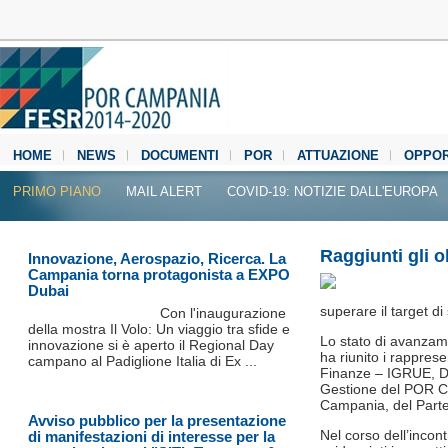
HOME
NEWS
DOCUMENTI
POR
ATTUAZIONE
OPPOR
MEDIA CENTER
PRIMO PIANO
MAIL ALERT
COVID-19: NOTIZIE DALL'EUROPA
Raggiunti gli o
Innovazione, Aerospazio, Ricerca. La
Campania torna protagonista a EXPO
Dubai
superare il target d
Con l'inaugurazione
della mostra Il Volo: Un viaggio tra sfide e
Lo stato di avanzam
innovazione si è aperto il Regional Day
ha riunito i rappres
campano al Padiglione Italia di Ex ...
Finanze – IGRUE, Dip
Gestione del POR C
Campania, del Parten
Avviso pubblico per la presentazione
Nel corso dell’incon
di manifestazioni di interesse per la