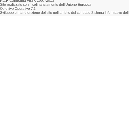
P.O.R Campania FESR 2007-2013
Sito realizzato con il cofinanziamento dell'Unione Europea
Obiettivo Operativo 7.1
Sviluppo e manutenzione del sito nell’ambito del contratto Sistema Informativo d