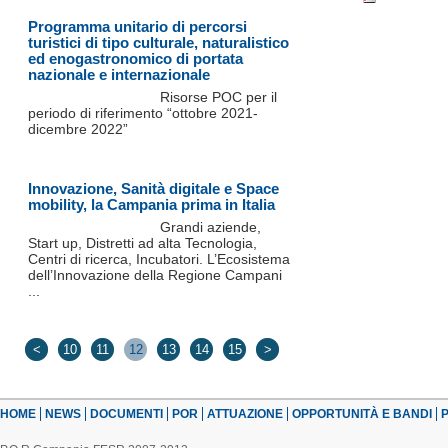
Programma unitario di percorsi
turistici di tipo culturale, naturalistico
ed enogastronomico di portata
nazionale e internazionale
Risorse POC per il
periodo di riferimento “ottobre 2021-
dicembre 2022”
Innovazione, Sanità digitale e Space
mobility, la Campania prima in Italia
Grandi aziende,
Start up, Distretti ad alta Tecnologia,
Centri di ricerca, Incubatori. L’Ecosistema
dell’Innovazione della Regione Campani
...
<
10
11
12
13
14
15
>
HOME
NEWS
DOCUMENTI
POR
ATTUAZIONE
OPPORTUNITÀ E BANDI
P