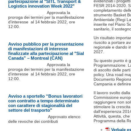
evidenziati i proge
partecipazione al "SITL Transport &
FESR 2014-2020. Si tr
Logistics innovation Week 2022"
completamento delle 
Approvata la
strumento Basket Bo
proroga dei termini per la manifestazione
Ambientale (Regi Lag
d'interesse al 14 febbraio 2022, ore
inserite nel Piano 
12:00.
sanitario, il sostegn
Un risultato importa
riuscito a portare av
Avviso pubblico per la presentazione
regionale e dando i
di manifestazioni di interesse
2027.
finalizzate alla partecipazione al "Sial
Canada” – Montreal (CAN)
Su questo punto è g
Approvata la
Programmazione. La 
proroga dei termini per la manifestazione
di ascolto delle parti
d'interesse al 14 febbraio 2022, ore
policy. Una road map
12:00.
Documento Regionale
Campania e definire 
Il lavoro svolto dal
Avviso a sportello “Bonus lavoratori
Commissione europea
con contratto a tempo determinato
raggiungere non solo
con carattere di stagionalità del
stimolare la crescita
settore del trasporto"
dall’esperienza 201
Attività, questa, che
Approvato elenco
Programma della R
delle revoche dei contributi
Verbale e