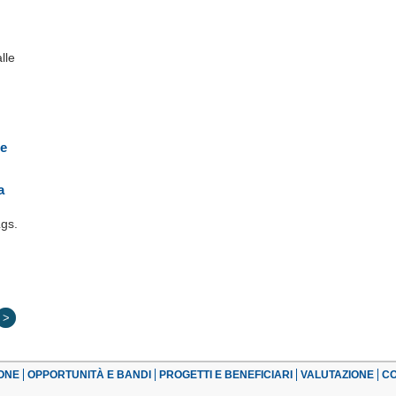
alle
le
a
Lgs.
>
ONE
OPPORTUNITÀ E BANDI
PROGETTI E BENEFICIARI
VALUTAZIONE
CO