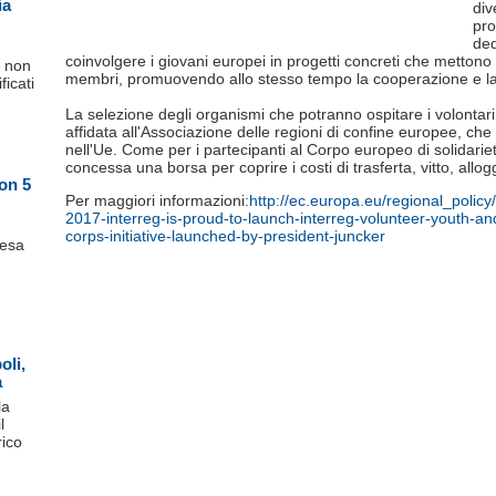
ia
div
pro
ded
coinvolgere i giovani europei in progetti concreti che mettono i
e non
membri, promuovendo allo stesso tempo la cooperazione e la s
ficati
La selezione degli organismi che potranno ospitare i volontari
affidata all'Associazione delle regioni di confine europee, che r
nell'Ue. Come per i partecipanti al Corpo europeo di solidariet
concessa una borsa per coprire i costi di trasferta, vitto, allo
con 5
Per maggiori informazioni
:
http://ec.europa.eu/regional_poli
2017-interreg-is-proud-to-launch-interreg-volunteer-youth-an
corps-initiative-launched-by-president-juncker
pesa
oli,
a
la
l
ico