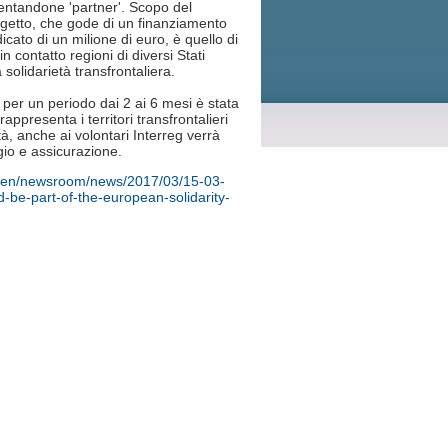
entandone 'partner'. Scopo del
getto, che gode di un finanziamento
icato di un milione di euro, è quello di
n contatto regioni di diversi Stati
olidarietà transfrontaliera.
 per un periodo dai 2 ai 6 mesi è stata
appresenta i territori transfrontalieri
à, anche ai volontari Interreg verrà
ggio e assicurazione.
cy/en/newsroom/news/2017/03/15-03-
d-be-part-of-the-european-solidarity-