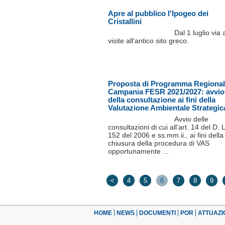
Apre al pubblico l'Ipogeo dei
Cristallini
Dal 1 luglio via 
visite all'antico sito greco.
Proposta di Programma Regiona
Campania FESR 2021/2027: avvio
della consultazione ai fini della
Valutazione Ambientale Strategic
Avvio delle
consultazioni di cui all’art. 14 del D. 
152 del 2006 e ss.mm.ii., ai fini della
chiusura della procedura di VAS
opportunamente ...
<
4
5
6
7
8
9
HOME
NEWS
DOCUMENTI
POR
ATTUAZI