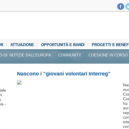
OR
ATTUAZIONE
OPPORTUNITÀ E BANDI
PROGETTI E BENEF
D-19: NOTIZIE DALL'EUROPA
COMMUNITY
COESIONE IN CORSO
Nascono i "giovani volontari Interreg"
Nas
nuo
ale
Com
ri
Cor
a
ha 
ia -
avr
rep
con
int
con