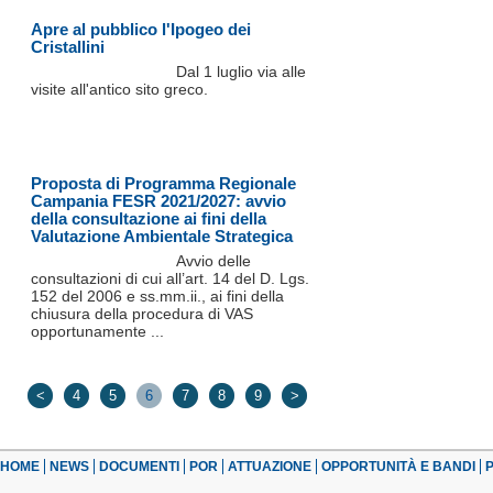
Apre al pubblico l'Ipogeo dei
Cristallini
Dal 1 luglio via alle
visite all'antico sito greco.
Proposta di Programma Regionale
Campania FESR 2021/2027: avvio
della consultazione ai fini della
Valutazione Ambientale Strategica
Avvio delle
consultazioni di cui all’art. 14 del D. Lgs.
152 del 2006 e ss.mm.ii., ai fini della
chiusura della procedura di VAS
opportunamente ...
<
4
5
6
7
8
9
>
HOME
NEWS
DOCUMENTI
POR
ATTUAZIONE
OPPORTUNITÀ E BANDI
P