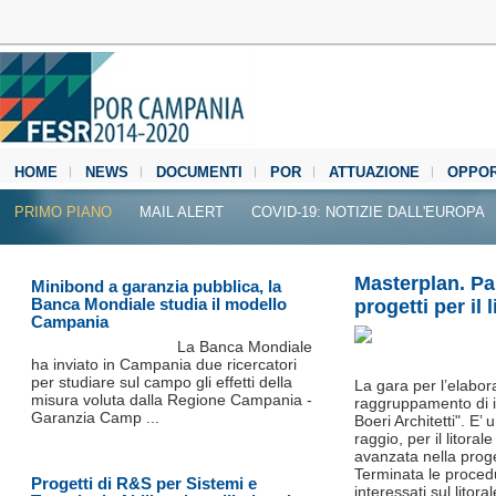
HOME
NEWS
DOCUMENTI
POR
ATTUAZIONE
OPPOR
MEDIA CENTER
PRIMO PIANO
MAIL ALERT
COVID-19: NOTIZIE DALL'EUROPA
Masterplan. Par
Minibond a garanzia pubblica, la
Banca Mondiale studia il modello
progetti per il 
Campania
La Banca Mondiale
ha inviato in Campania due ricercatori
per studiare sul campo gli effetti della
La gara per l’elabor
misura voluta dalla Regione Campania -
raggruppamento di i
Garanzia Camp ...
Boeri Architetti". E
raggio, per il litora
avanzata nella proge
Terminata le procedur
Progetti di R&S per Sistemi e
interessati sul litor