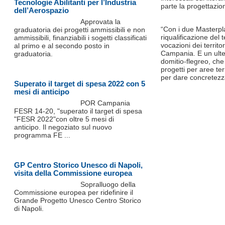
Tecnologie Abilitanti per l’Industria
parte la progettazio
dell’Aerospazio
Approvata la
“Con i due Masterpla
graduatoria dei progetti ammissibili e non
riqualificazione del 
ammissibili, finanziabili i sogetti classificati
vocazioni dei territo
al primo e al secondo posto in
Campania. E un ulter
graduatoria.
domitio-flegreo, che 
progetti per aree ter
per dare concretezza
Superato il target di spesa 2022 con 5
mesi di anticipo
POR Campania
FESR 14-20, "superato il target di spesa
"FESR 2022"con oltre 5 mesi di
anticipo. Il negoziato sul nuovo
programma FE ...
GP Centro Storico Unesco di Napoli,
visita della Commissione europea
Sopralluogo della
Commissione europea per ridefinire il
Grande Progetto Unesco Centro Storico
di Napoli.