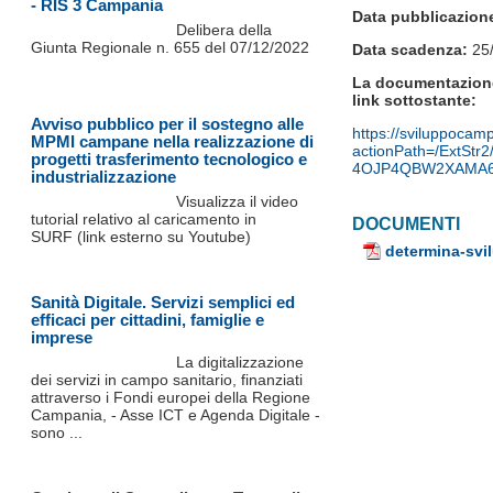
- RIS 3 Campania
Data pubblicazion
Delibera della
Giunta Regionale n. 655 del 07/12/2022
Data scadenza:
25/
La documentazione 
link sottostante:
Avviso pubblico per il sostegno alle
https://sviluppocamp
MPMI campane nella realizzazione di
actionPath=/ExtStr
progetti trasferimento tecnologico e
4OJP4QBW2XAMA6
industrializzazione
Visualizza il video
tutorial relativo al caricamento in
DOCUMENTI
SURF (link esterno su Youtube)
determina-svi
Sanità Digitale. Servizi semplici ed
efficaci per cittadini, famiglie e
imprese
La digitalizzazione
dei servizi in campo sanitario, finanziati
attraverso i Fondi europei della Regione
Campania, - Asse ICT e Agenda Digitale -
sono ...