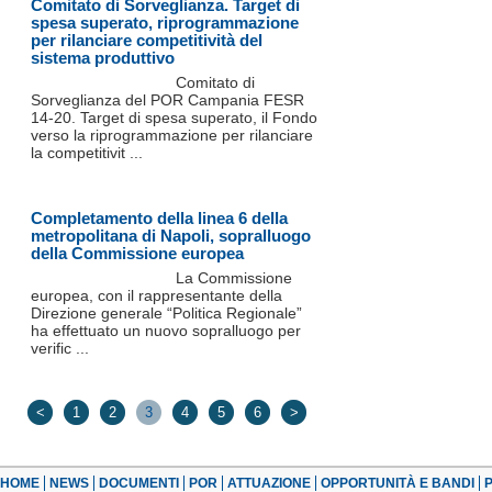
Comitato di Sorveglianza. Target di
spesa superato, riprogrammazione
per rilanciare competitività del
sistema produttivo
Comitato di
Sorveglianza del POR Campania FESR
14-20. Target di spesa superato, il Fondo
verso la riprogrammazione per rilanciare
la competitivit ...
Completamento della linea 6 della
metropolitana di Napoli, sopralluogo
della Commissione europea
La Commissione
europea, con il rappresentante della
Direzione generale “Politica Regionale”
ha effettuato un nuovo sopralluogo per
verific ...
<
1
2
3
4
5
6
>
HOME
NEWS
DOCUMENTI
POR
ATTUAZIONE
OPPORTUNITÀ E BANDI
P