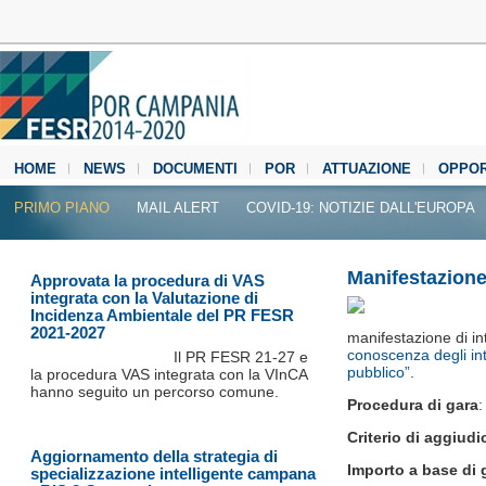
HOME
NEWS
DOCUMENTI
POR
ATTUAZIONE
OPPOR
MEDIA CENTER
PRIMO PIANO
MAIL ALERT
COVID-19: NOTIZIE DALL'EUROPA
Manifestazione
Approvata la procedura di VAS
integrata con la Valutazione di
Incidenza Ambientale del PR FESR
2021-2027
manifestazione di in
conoscenza degli int
Il PR FESR 21‐27 e
pubblico”
.
la procedura VAS integrata con la VInCA
hanno seguito un percorso comune.
Procedura di gara
:
Criterio di aggiudi
Aggiornamento della strategia di
Importo a base di 
specializzazione intelligente campana