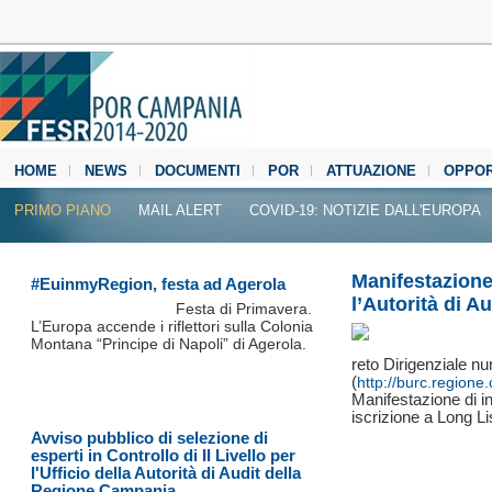
HOME
NEWS
DOCUMENTI
POR
ATTUAZIONE
OPPOR
MEDIA CENTER
PRIMO PIANO
MAIL ALERT
COVID-19: NOTIZIE DALL'EUROPA
Manifestazione 
#EuinmyRegion, festa ad Agerola
l’Autorità di Au
Festa di Primavera.
L’Europa accende i riflettori sulla Colonia
Montana “Principe di Napoli” di Agerola.
reto Dirigenziale n
(
http://burc.region
Manifestazione di in
iscrizione a Long Li
Avviso pubblico di selezione di
esperti in Controllo di II Livello per
l'Ufficio della Autorità di Audit della
Regione Campania