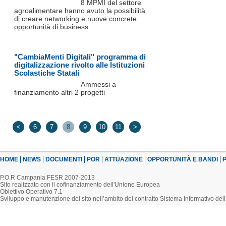
8 MPMI del settore
agroalimentare hanno avuto la possibilità
di creare networking e nuove concrete
opportunità di business
"CambiaMenti Digitali" programma di
digitalizzazione rivolto alle Istituzioni
Scolastiche Statali
Ammessi a
finanziamento altri 2 progetti
<
6
7
8
9
10
11
>
HOME
NEWS
DOCUMENTI
POR
ATTUAZIONE
OPPORTUNITÀ E BANDI
P
P.O.R Campania FESR 2007-2013
Sito realizzato con il cofinanziamento dell'Unione Europea
Obiettivo Operativo 7.1
Sviluppo e manutenzione del sito nell’ambito del contratto Sistema Informativo d