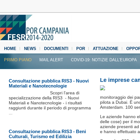
HOME
NEWS
DOCUMENTI
POR
ATTUAZIONE
OPPOR
MEDIA CENTER
PRIMO PIANO
MAIL ALERT
COVID-19: NOTIZIE DALL'EUROPA
Le imprese cam
Consultazione pubblica RIS3 - Nuovi
Materiali e Nanotecnologie
Scopri l'area di
monitoraggio dei pa
specializzazione della RIS3 - Nuovi
pilota a Dubai. È un
Materiali e Nanotecnologie - i risultati
Amsterdam. 100 sens
raggiunti durante il periodo di programma
...
Le aziende hanno el
delle cose) per il m
aziende presenti ad
Consultazione pubblica RIS3 - Beni
e hanno effettuato a
Culturali, Turismo ed Edilizia