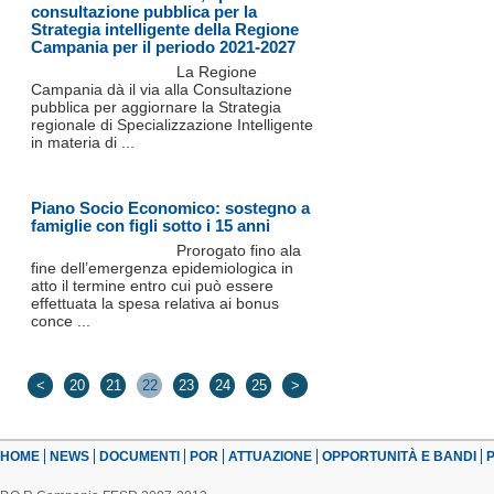
consultazione pubblica per la
Strategia intelligente della Regione
Campania per il periodo 2021-2027
La Regione
Campania dà il via alla Consultazione
pubblica per aggiornare la Strategia
regionale di Specializzazione Intelligente
in materia di ...
Piano Socio Economico: sostegno a
famiglie con figli sotto i 15 anni
Prorogato fino ala
fine dell’emergenza epidemiologica in
atto il termine entro cui può essere
effettuata la spesa relativa ai bonus
conce ...
<
20
21
22
23
24
25
>
HOME
NEWS
DOCUMENTI
POR
ATTUAZIONE
OPPORTUNITÀ E BANDI
P