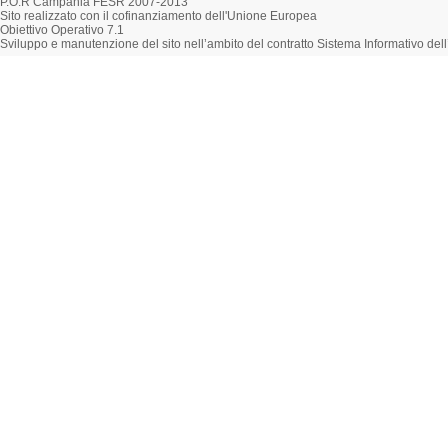
P.O.R Campania FESR 2007-2013
Sito realizzato con il cofinanziamento dell'Unione Europea
Obiettivo Operativo 7.1
Sviluppo e manutenzione del sito nell’ambito del contratto Sistema Informativo d