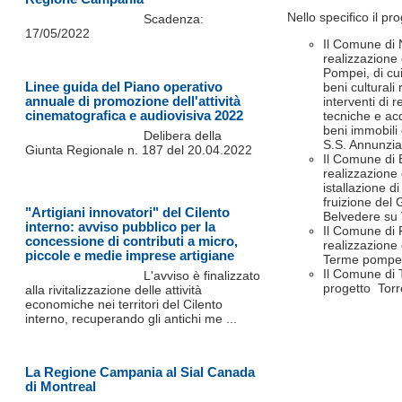
Nello specifico il pro
Scadenza:
17/05/2022
Il Comune di 
realizzazione
Pompei, di cu
Linee guida del Piano operativo
beni culturali
annuale di promozione dell'attività
interventi di 
cinematografica e audiovisiva 2022
tecniche e acq
beni immobili
Delibera della
S.S. Annunzia
Giunta Regionale n. 187 del 20.04.2022
Il Comune di 
realizzazione 
istallazione d
fruizione del 
"Artigiani innovatori" del Cilento
Belvedere su V
interno: avviso pubblico per la
Il Comune di 
concessione di contributi a micro,
realizzazione 
piccole e medie imprese artigiane
Terme pompeia
Il Comune di 
L'avviso è finalizzato
progetto Torr
alla rivitalizzazione delle attività
economiche nei territori del Cilento
interno, recuperando gli antichi me ...
La Regione Campania al Sial Canada
di Montreal