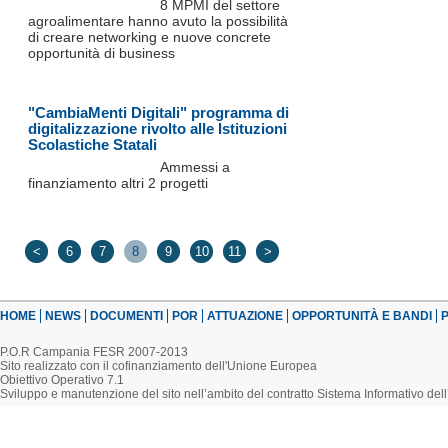
8 MPMI del settore
agroalimentare hanno avuto la possibilità
di creare networking e nuove concrete
opportunità di business
"CambiaMenti Digitali" programma di
digitalizzazione rivolto alle Istituzioni
Scolastiche Statali
Ammessi a
finanziamento altri 2 progetti
<
6
7
8
9
10
11
>
HOME
NEWS
DOCUMENTI
POR
ATTUAZIONE
OPPORTUNITÀ E BANDI
P
P.O.R Campania FESR 2007-2013
Sito realizzato con il cofinanziamento dell'Unione Europea
Obiettivo Operativo 7.1
Sviluppo e manutenzione del sito nell’ambito del contratto Sistema Informativo d