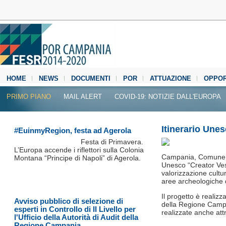
HOME
NEWS
DOCUMENTI
POR
ATTUAZIONE
OPPOR
MEDIA CENTER
PRIMO PIANO
MAIL ALERT
COVID-19: NOTIZIE DALL'EUROPA
Itinerario Une
#EuinmyRegion, festa ad Agerola
Festa di Primavera.
L’Europa accende i riflettori sulla Colonia
Campania, Comune di
Montana “Principe di Napoli” di Agerola.
Unesco “Creator Ves
valorizzazione cultur
aree archeologiche 
Il progetto è realiz
Avviso pubblico di selezione di
della Regione Campani
esperti in Controllo di II Livello per
realizzate anche att
l'Ufficio della Autorità di Audit della
Regione Campania