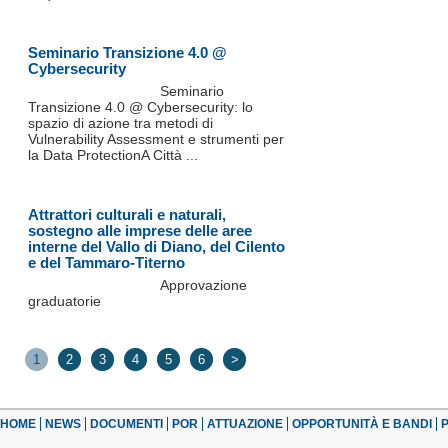
Seminario Transizione 4.0 @
Cybersecurity
Seminario
Transizione 4.0 @ Cybersecurity: lo
spazio di azione tra metodi di
Vulnerability Assessment e strumenti per
la Data ProtectionA Città ...
Attrattori culturali e naturali,
sostegno alle imprese delle aree
interne del Vallo di Diano, del Cilento
e del Tammaro-Titerno
Approvazione
graduatorie
1
2
3
4
5
6
>
HOME
NEWS
DOCUMENTI
POR
ATTUAZIONE
OPPORTUNITÀ E BANDI
P