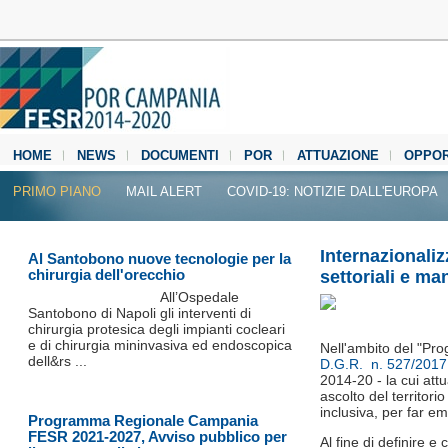
HOME
NEWS
DOCUMENTI
POR
ATTUAZIONE
OPPOR
MEDIA CENTER
PRIMO PIANO
MAIL ALERT
COVID-19: NOTIZIE DALL'EUROPA
Internazionali
Al Santobono nuove tecnologie per la
chirurgia dell'orecchio
settoriali e ma
All’Ospedale
Santobono di Napoli gli interventi di
chirurgia protesica degli impianti cocleari
e di chirurgia mininvasiva ed endoscopica
Nell'ambito del "Prog
dell&rs ...
D.G.R. n. 527/2017
2014-20 - la cui att
ascolto del territori
inclusiva, per far em
Programma Regionale Campania
FESR 2021-2027, Avviso pubblico per
Al fine di definire e