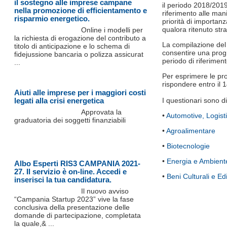
il sostegno alle imprese campane
il periodo 2018/2019
nella promozione di efficientamento e
riferimento alle man
risparmio energetico.
priorità di importan
qualora ritenuto str
Online i modelli per
la richiesta di erogazione del contributo a
La compilazione del 
titolo di anticipazione e lo schema di
consentire una progr
fidejussione bancaria o polizza assicurat
periodo di riferiment
...
Per esprimere le prop
rispondere entro il 
Aiuti alle imprese per i maggiori costi
legati alla crisi energetica
I questionari sono di
Approvata la
•
Automotive, Logisti
graduatoria dei soggetti finanziabili
•
Agroalimentare
•
Biotecnologie
•
Energia e Ambient
Albo Esperti RIS3 CAMPANIA 2021-
27. Il servizio è on-line. Accedi e
•
Beni Culturali e Edi
inserisci la tua candidatura.
Il nuovo avviso
“Campania Startup 2023” vive la fase
conclusiva della presentazione delle
domande di partecipazione, completata
la quale,& ...