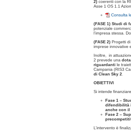
2)
coerenti con la R
Asse 1 OS 1.1 Azion
Consulta 
(FASE 1) Studi di fa
potenziale commercia
l’impresa stessa. D
(FASE 2)
Progetti d
imprese innovative 
Inoltre, in attuazio
2 prevede una
dota
riguardanti
le traie
Campania (RIS3 Cam
di Clean Sky 2
.
OBIETTIVI
Si intende finanziare
Fase 1 – Stud
difendibilità
anche con il
Fase 2 – Supp
precompetiti
L’intervento è finali