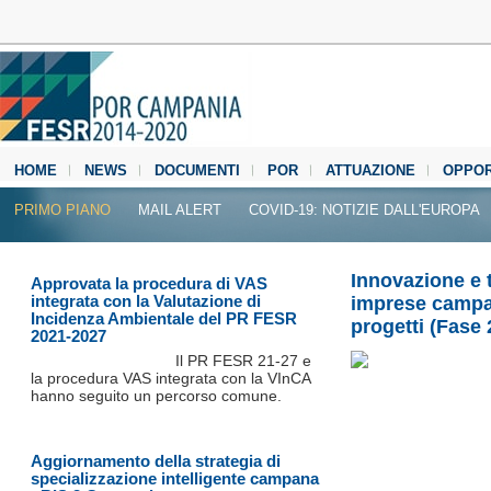
HOME
NEWS
DOCUMENTI
POR
ATTUAZIONE
OPPOR
MEDIA CENTER
PRIMO PIANO
MAIL ALERT
COVID-19: NOTIZIE DALL'EUROPA
Innovazione e 
Approvata la procedura di VAS
integrata con la Valutazione di
imprese campane
Incidenza Ambientale del PR FESR
progetti (Fase 
2021-2027
Il PR FESR 21‐27 e
la procedura VAS integrata con la VInCA
hanno seguito un percorso comune.
Aggiornamento della strategia di
specializzazione intelligente campana