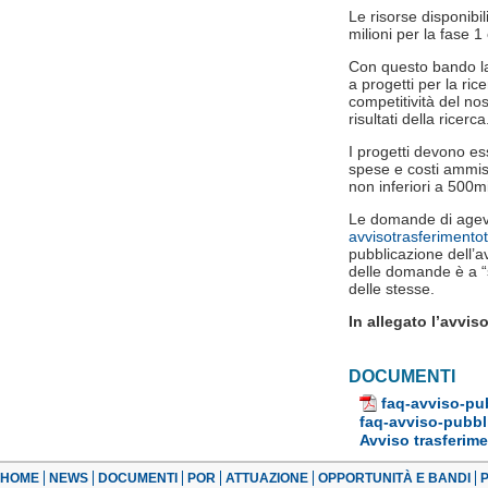
Le risorse disponib
milioni per la fase 1
Con questo bando la
a progetti per la ric
competitività del nos
risultati della ricerca
I progetti devono es
spese e costi ammiss
non inferiori a 500mi
Le domande di agevo
avvisotrasferimento
pubblicazione dell’a
delle domande è a “s
delle stesse.
In allegato l’avviso
DOCUMENTI
faq-avviso-pub
faq-avviso-pubbl
Avviso trasferime
HOME
NEWS
DOCUMENTI
POR
ATTUAZIONE
OPPORTUNITÀ E BANDI
P