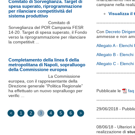
Comitato di Sorveglianza. Target di
campane nella realizz
spesa superato, riprogrammazione
per rilanciare competitività del
Visualizza il 
sistema produttivo
Comitato di
-------------------------
Sorveglianza del POR Campania FESR
Con
Decreto Dirigen
14-20. Target di spesa superato, il Fondo
ammesse e non am
verso la riprogrammazione per rilanciare
la competitivit ...
Allegato A - Elenchi
Allegato B - Elenchi
Completamento della linea 6 della
Allegato C - Elenchi
metropolitana di Napoli, sopralluogo
della Commissione europea
-------------------------
La Commissione
europea, con il rappresentante della
Direzione generale “Politica Regionale”
ha effettuato un nuovo sopralluogo per
Pubblicate le
faq
verific ...
-------------------------
29/06/2018 - Pubbli
<
1
2
3
4
5
6
>
-------------------------
08/06/18 - Ulteriori
realizzazione di
stud