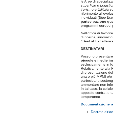
le Aree di specializz
superficie e Logisti
Turismo e Edilizia s
riferimento all’evoluz
individuati (
Blue Eco
partecipazione qua
programmi europei pe
Nell’ottica di favori
di ricerca, innovazio
“Seal of Excellenc
DESTINATARI
Possono presentare l
piccole e medie im
esclusivamente in fo
Relativamente alla F
di presentazione de
una o più MPMI e/o 
partecipanti sosten
ammontare non infer
In tal caso, la coll
apposito contratto 
temporanea.
Documentazione rep
Decreto dirig