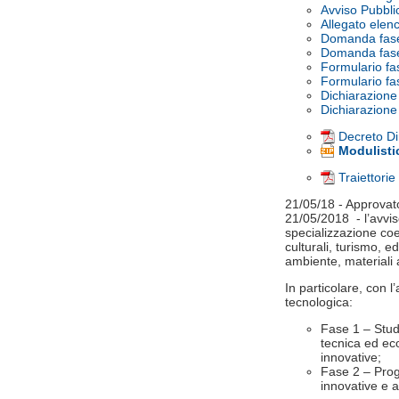
Avviso Pubblic
Allegato elenc
Domanda fase 
Domanda fase 
Formulario fas
Formulario fas
Dichiarazione 
Dichiarazione 
Decreto Di
Modulisti
Traiettori
21/05/18 - Approva
21/05/2018 - l’avvis
specializzazione coe
culturali, turismo, e
ambiente, materiali a
In particolare, con l
tecnologica:
Fase 1 – Studi
tecnica ed eco
innovative;
Fase 2 – Proge
innovative e a