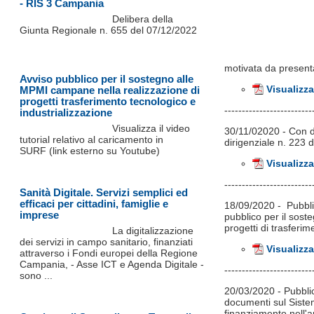
- RIS 3 Campania
Delibera della
Giunta Regionale n. 655 del 07/12/2022
motivata da present
Avviso pubblico per il sostegno alle
Visualizza
MPMI campane nella realizzazione di
progetti trasferimento tecnologico e
-------------------------
industrializzazione
Visualizza il video
30/11/02020 - Con de
tutorial relativo al caricamento in
dirigenziale n. 223 
SURF (link esterno su Youtube)
Visualizza
-------------------------
Sanità Digitale. Servizi semplici ed
efficaci per cittadini, famiglie e
18/09/2020 - Pubblic
imprese
pubblico per il soste
progetti di trasferi
La digitalizzazione
dei servizi in campo sanitario, finanziati
Visualizza
attraverso i Fondi europei della Regione
Campania, - Asse ICT e Agenda Digitale -
-------------------------
sono ...
20/03/2020 - Pubblica
documenti sul Sistem
finanziamento nell'a