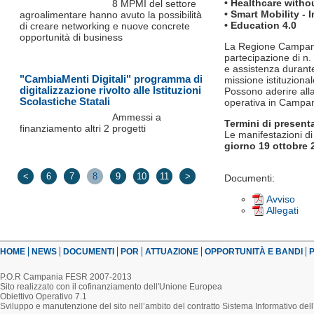
• Healthcare witho
8 MPMI del settore
• Smart Mobility -
agroalimentare hanno avuto la possibilità
• Education 4.0
di creare networking e nuove concrete
opportunità di business
La Regione Campania
partecipazione di n.
e assistenza durante
"CambiaMenti Digitali" programma di
missione istituzional
digitalizzazione rivolto alle Istituzioni
Possono aderire alla
Scolastiche Statali
operativa in Campani
Ammessi a
Termini di presen
finanziamento altri 2 progetti
Le manifestazioni di
giorno 19 ottobre 
<
6
7
8
9
10
11
>
Documenti:
Avviso
Allegati
HOME
NEWS
DOCUMENTI
POR
ATTUAZIONE
OPPORTUNITÀ E BANDI
P
P.O.R Campania FESR 2007-2013
Sito realizzato con il cofinanziamento dell'Unione Europea
Obiettivo Operativo 7.1
Sviluppo e manutenzione del sito nell’ambito del contratto Sistema Informativo d