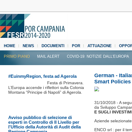
HOME
NEWS
DOCUMENTI
POR
ATTUAZIONE
OPPOR
MEDIA CENTER
PRIMO PIANO
MAIL ALERT
COVID-19: NOTIZIE DALL'EUROPA
German - Itali
#EuinmyRegion, festa ad Agerola
Smart Policies 
Festa di Primavera.
L’Europa accende i riflettori sulla Colonia
Montana “Principe di Napoli” di Agerola.
31/10/2018 - A seguit
da Sviluppo Campani
E SUGLI INVESTIME
Avviso pubblico di selezione di
Aziende selezionate
esperti in Controllo di II Livello per
l'Ufficio della Autorità di Audit della
ENCO srl : per il t
Regione Campania