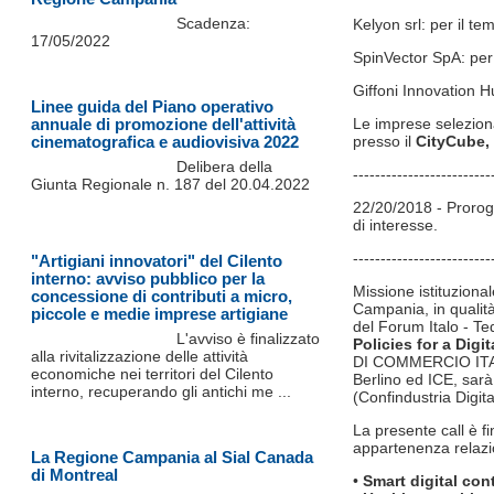
Scadenza:
Kelyon srl: per il t
17/05/2022
SpinVector SpA: per
Giffoni Innovation H
Linee guida del Piano operativo
annuale di promozione dell'attività
Le imprese selezion
cinematografica e audiovisiva 2022
presso il
CityCube, 
Delibera della
-------------------------
Giunta Regionale n. 187 del 20.04.2022
22/20/2018 - Prorog
di interesse.
-------------------------
"Artigiani innovatori" del Cilento
interno: avviso pubblico per la
Missione istituziona
concessione di contributi a micro,
Campania, in qualità 
piccole e medie imprese artigiane
del Forum Italo - Te
L'avviso è finalizzato
Policies for a Digi
alla rivitalizzazione delle attività
DI COMMERCIO ITALI
economiche nei territori del Cilento
Berlino ed ICE, sar
interno, recuperando gli antichi me ...
(Confindustria Digit
La presente call è fi
appartenenza relazi
La Regione Campania al Sial Canada
di Montreal
•
Smart digital con