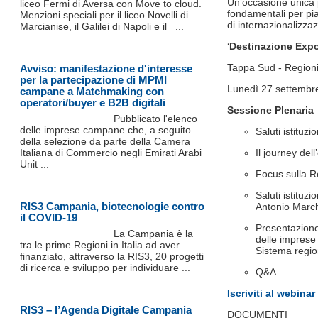
Un’occasione unica p
liceo Fermi di Aversa con Move to cloud.
fondamentali per pia
Menzioni speciali per il liceo Novelli di
di internazionalizza
Marcianise, il Galilei di Napoli e il ...
‘
Destinazione Expo
Tappa Sud - Regioni 
Avviso: manifestazione d'interesse
per la partecipazione di MPMI
Lunedì 27 settembre
campane a Matchmaking con
operatori/buyer e B2B digitali
Sessione Plenaria
Pubblicato l'elenco
delle imprese campane che, a seguito
Saluti istituz
della selezione da parte della Camera
Italiana di Commercio negli Emirati Arabi
Il journey del
Unit ...
Focus sulla 
Saluti istituz
RIS3 Campania, biotecnologie contro
Antonio March
il COVID-19
Presentazione 
La Campania è la
delle imprese
tra le prime Regioni in Italia ad aver
Sistema region
finanziato, attraverso la RIS3, 20 progetti
di ricerca e sviluppo per individuare ...
Q&A
Iscriviti al webinar
RIS3 – l’Agenda Digitale Campania
DOCUMENTI