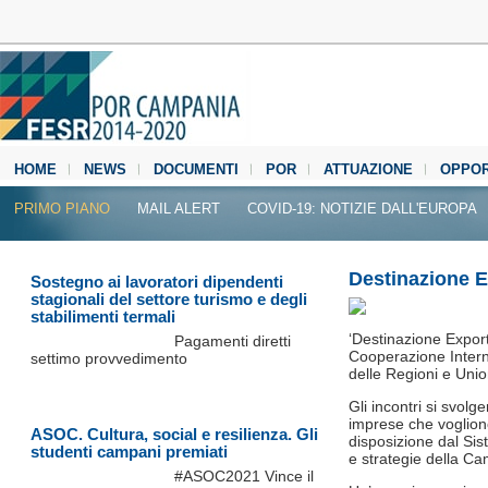
HOME
NEWS
DOCUMENTI
POR
ATTUAZIONE
OPPOR
MEDIA CENTER
PRIMO PIANO
MAIL ALERT
COVID-19: NOTIZIE DALL'EUROPA
Destinazione 
Sostegno ai lavoratori dipendenti
stagionali del settore turismo e degli
stabilimenti termali
‘Destinazione Export’,
Pagamenti diretti
Cooperazione Intern
settimo provvedimento
delle Regioni e Uni
Gli incontri si svolg
imprese che vogliono
ASOC. Cultura, social e resilienza. Gli
disposizione dal Sis
studenti campani premiati
e strategie della C
#ASOC2021 Vince il