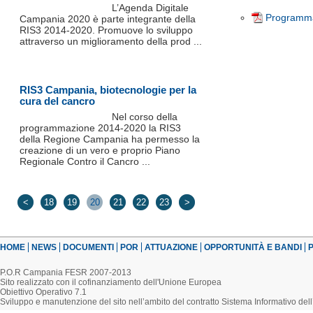
L’Agenda Digitale
Programma
Campania 2020 è parte integrante della
RIS3 2014-2020. Promuove lo sviluppo
attraverso un miglioramento della prod ...
RIS3 Campania, biotecnologie per la
cura del cancro
Nel corso della
programmazione 2014-2020 la RIS3
della Regione Campania ha permesso la
creazione di un vero e proprio Piano
Regionale Contro il Cancro ...
<
18
19
20
21
22
23
>
HOME
NEWS
DOCUMENTI
POR
ATTUAZIONE
OPPORTUNITÀ E BANDI
P
P.O.R Campania FESR 2007-2013
Sito realizzato con il cofinanziamento dell'Unione Europea
Obiettivo Operativo 7.1
Sviluppo e manutenzione del sito nell’ambito del contratto Sistema Informativo d