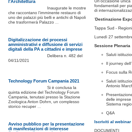
Un’occasione unica p
l'Architettura
fondamentali per pia
Inaugurate le mostre
di internazionalizza
che raccontano l’imminente restauro di
uno dei palazzi più belli e antichi di Napoli
‘
Destinazione Expo
che trasformerà Palazzo ...
Tappa Sud - Regioni 
Lunedì 27 settembre
Digitalizzazione dei processi
amministrativi e diffusione di servizi
Sessione Plenaria
digitali della PA a cittadini e imprese
Saluti istituz
Delibera n. 482 del
04/11/2021
Il journey del
Focus sulla 
Technology Forum Campania 2021
Saluti istituz
Antonio March
Si è conclusa la
quinta edizione del Technology Forum
Presentazione 
Campania, tenutasi presso la Stazione
delle imprese
Zoologica Anton Dohrn, un complesso
Sistema region
storico recuper ...
Q&A
Iscriviti al webinar
Avviso pubblico per la presentazione
di manifestazioni di interesse
DOCUMENTI