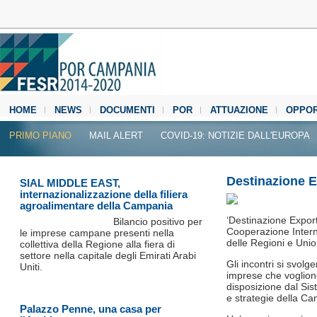
HOME
NEWS
DOCUMENTI
POR
ATTUAZIONE
OPPOR
MEDIA CENTER
PRIMO PIANO
MAIL ALERT
COVID-19: NOTIZIE DALL'EUROPA
Destinazione 
SIAL MIDDLE EAST,
internazionalizzazione della filiera
agroalimentare della Campania
‘Destinazione Export’,
Bilancio positivo per
Cooperazione Intern
le imprese campane presenti nella
delle Regioni e Uni
collettiva della Regione alla fiera di
settore nella capitale degli Emirati Arabi
Gli incontri si svolg
Uniti.
imprese che vogliono
disposizione dal Sis
e strategie della C
Palazzo Penne, una casa per