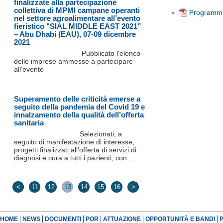
finalizzate alla partecipazione
collettiva di MPMI campane operanti
Programma
nel settore agroalimentare all’evento
fieristico "SIAL MIDDLE EAST 2021”
– Abu Dhabi (EAU), 07-09 dicembre
2021
Pubblicato l'elenco
delle imprese ammesse a partecipare
all'evento
Superamento delle criticità emerse a
seguito della pandemia del Covid 19 e
innalzamento della qualità dell’offerta
sanitaria
Selezionati, a
seguito di manifestazione di interesse,
progetti finalizzati all'offerta di servizi di
diagnosi e cura a tutti i pazienti, con ...
<
11
12
13
14
15
16
>
HOME
NEWS
DOCUMENTI
POR
ATTUAZIONE
OPPORTUNITÀ E BANDI
P